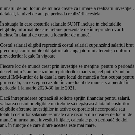
numărul de noi locuri de muncă create ca urmare a realizării investiției,
defalcat, la nivel de an, pe perioada realizării acesteia.
În situația în care costurile salariale SUNT incluse în cheltuielile
eligibile, informațiile care trebuie prezentate de întreprinderi vor fi
incluse în planul de creare a locurilor de muncă.
Costul salarial eligibil reprezintă costul salarial cuprinzând salariul brut
precum și contribuțiile obligatorii ale angajatorului aferente, conform
prevederilor legale în vigoare.
Fiecare loc de muncă creat prin investiţie se menţine pentru o perioadă
de cel puţin 5 ani în cazul întreprinderilor mari sau, cel puțin 3 ani, în
cazul IMM-urilor de la data la care locul de muncă a fost ocupat pentru
prima dată, cu excepția cazului în care locul de muncă s-a pierdut în
perioada 1 ianuarie 2020-30 iunie 2021.
Dacă întreprinderea optează să solicite sprijin financiar pentru salarii,
valoarea costuilor eligibile nu trebuie să depășească totalul costurilor
eligibile aferente investiţiilor în active corporale și necorporale sau
totalul costurilor salariale estimate care rezultă din crearea de locuri de
muncă în urma unei investiţii iniţiale, calculate pe o perioadă de doi
ani, în funcţie de care dintre acestea este mai mare.