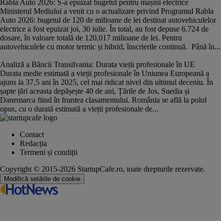
Rabla Auto 2026: S-a epuizat bugetul pentru mașini electrice
Ministerul Mediului a venit cu o actualizare privind Programul Rabla
Auto 2026: bugetul de 120 de milioane de lei destinat autovehiculelor
electrice a fost epuizat joi, 30 iulie. În total, au fost depuse 6.724 de
dosare, în valoare totală de 120,017 milioane de lei. Pentru
autovehiculele cu motor termic și hibrid, înscrierile continuă. Până în...
Analiză a Băncii Transilvania: Durata vieții profesionale în UE
Durata medie estimată a vieții profesionale în Uniunea Europeană a
ajuns la 37,5 ani în 2025, cel mai ridicat nivel din ultimul deceniu. În
șapte țări aceasta depășește 40 de ani, Țările de Jos, Suedia și
Danemarca fiind în fruntea clasamentului. România se află la polul
opus, cu o durată estimată a vieții profesionale de...
Contact
Redacția
Termeni și condiții
Copyright © 2015-2026 StartupCafe.ro, toate drepturile rezervate.
Modifică setările de cookie