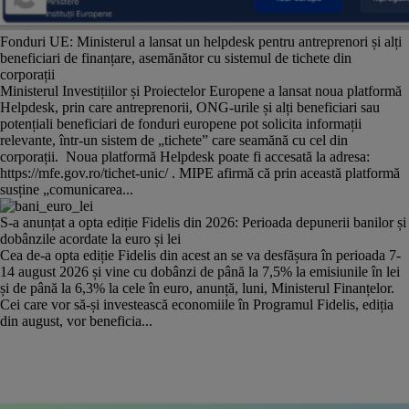
Fonduri UE: Ministerul a lansat un helpdesk pentru antreprenori și alți
beneficiari de finanțare, asemănător cu sistemul de tichete din
corporații
Ministerul Investițiilor și Proiectelor Europene a lansat noua platformă
Helpdesk, prin care antreprenorii, ONG-urile și alți beneficiari sau
potențiali beneficiari de fonduri europene pot solicita informații
relevante, într-un sistem de „tichete” care seamănă cu cel din
corporații. Noua platformă Helpdesk poate fi accesată la adresa:
https://mfe.gov.ro/tichet-unic/ . MIPE afirmă că prin această platformă
susține „comunicarea...
S-a anunțat a opta ediție Fidelis din 2026: Perioada depunerii banilor și
dobânzile acordate la euro și lei
Cea de-a opta ediție Fidelis din acest an se va desfășura în perioada 7-
14 august 2026 și vine cu dobânzi de până la 7,5% la emisiunile în lei
și de până la 6,3% la cele în euro, anunță, luni, Ministerul Finanțelor.
Cei care vor să-și investească economiile în Programul Fidelis, ediția
din august, vor beneficia...