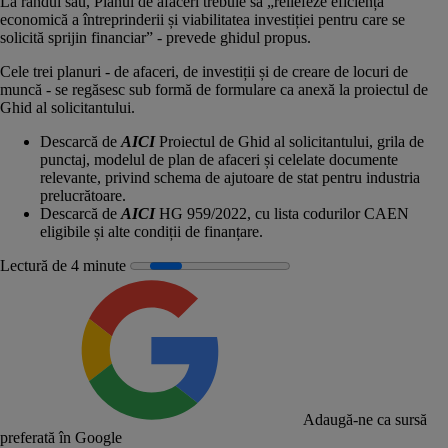
La rândul său, Planul de afaceri trebuie să „reliefeze eficiența
economică a întreprinderii și viabilitatea investiției pentru care se
solicită sprijin financiar” - prevede ghidul propus.
Cele trei planuri - de afaceri, de investiții și de creare de locuri de
muncă - se regăsesc sub formă de formulare ca anexă la proiectul de
Ghid al solicitantului.
Descarcă de
AICI
Proiectul de Ghid al solicitantului, grila de
punctaj, modelul de plan de afaceri și celelate documente
relevante, privind schema de ajutoare de stat pentru industria
prelucrătoare.
Descarcă de
AICI
HG 959/2022, cu lista codurilor CAEN
eligibile și alte condiții de finanțare.
Lectură de 4 minute
Adaugă-ne ca sursă
preferată în Google