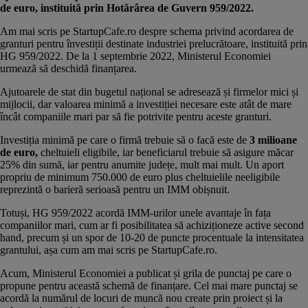
de euro, instituită prin Hotărârea de Guvern 959/2022.
Am mai scris pe StartupCafe.ro despre schema privind acordarea de
granturi pentru învestiții destinate industriei prelucrătoare,
instituită prin
HG 959/2022.
De la 1 septembrie 2022, Ministerul Economiei
urmează să deschidă finanțarea.
Ajutoarele de stat din bugetul național se adresează și firmelor mici și
mijlocii, dar valoarea minimă a investiției necesare este atât de mare
încât companiile mari par să fie potrivite pentru aceste granturi.
Investiția minimă pe care o firmă trebuie să o facă este de
3 milioane
de euro,
cheltuieli eligibile, iar beneficiarul trebuie să asigure măcar
25% din sumă, iar pentru anumite județe, mult mai mult. Un aport
propriu de minimum 750.000 de euro plus cheltuielile neeligibile
reprezintă o barieră serioasă pentru un IMM obișnuit.
Totuși, HG 959/2022 acordă IMM-urilor unele avantaje în fața
companiilor mari, cum ar fi posibilitatea să achiziționeze active second
hand, precum și un spor de 10-20 de puncte procentuale la intensitatea
grantului, așa cum am mai scris pe StartupCafe.ro.
Acum, Ministerul Economiei a publicat și grila de punctaj pe care o
propune pentru această schemă de finanțare. Cel mai mare punctaj se
acordă la numărul de locuri de muncă nou create prin proiect și la