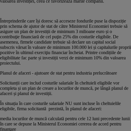
valoarea investiției, ceea ce favorizează marile companii.
Întreprinderile care își doresc să acceseze fondurile puse la dispoziție
prin schema de ajutor de stat de către Ministerul Economiei trebuie să
asigure un plan de investiții de minimum 3 milioane euro și o
contribuţie financiară de cel puţin 25% din costurile eligibile. De
asemenea, firmele candidate trebuie să declare un capital social
subscris vărsat în valoare de minimum 100.000 lei și capitalurile proprii
pozitive în ultimul exerciţiu financiar încheiat. Printre condițiile de
eligibilitate fac parte și investiții verzi de minimum 10% din valoarea
proiectului.
Planul de afaceri - ajutoare de stat pentru industria prelucrătoare
Solicitanții care includ costurile salariale în cheltuieli eligibile vor
completa și un plan de creare a locurilor de muncă, pe lângă planul de
afaceri și planul de investiții.
În situația în care costurile salariale NU sunt incluse în cheltuielile
eligibile, firma solicitantă prezintă, în planul de afaceri:
media locurilor de muncă calculată pentru cele 12 luni precedente lunii
în care se depune la Ministerul Economiei cererea de acord pentru
finanţare