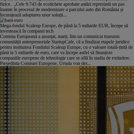
fizice. „Cele 9.743 de ecotichete aprobate astăzi reprezintă un pas
înainte în procesul de modernizare a parcului auto din România și
încurajează adoptarea unor soluții...
Mega-fondul Scaleup Europe, de până la 5 miliarde EUR, începe să
investească în companii tech
Comisia Europeană a anunțat, marți, într-un comunicat transmis
comunității antreprenoriale StartupCafe, că a finalizat etapele juridice
pentru instituirea Fondului Scaleup Europe, cu o valoare totală-țintă de
până la 5 miliarde de euro, care va începe astfel să finanțeze
companiile europene de tehnologie care se află în stadiu de extindere.
Președinta Comisiei Europene, Ursula von der...