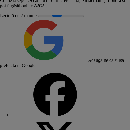
Cei de la OpenOcean au birouri la Helsinki, Amsterdam și Londra și
pot fi găsiți online
AICI
.
Lectură de 2 minute
Adaugă-ne ca sursă
preferată în Google