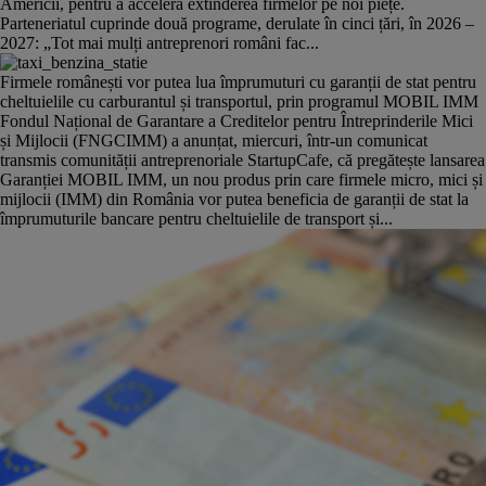
Americii, pentru a accelera extinderea firmelor pe noi piețe.
Parteneriatul cuprinde două programe, derulate în cinci țări, în 2026 –
2027: „Tot mai mulți antreprenori români fac...
Firmele românești vor putea lua împrumuturi cu garanții de stat pentru
cheltuielile cu carburantul și transportul, prin programul MOBIL IMM
Fondul Național de Garantare a Creditelor pentru Întreprinderile Mici
și Mijlocii (FNGCIMM) a anunțat, miercuri, într-un comunicat
transmis comunității antreprenoriale StartupCafe, că pregătește lansarea
Garanției MOBIL IMM, un nou produs prin care firmele micro, mici și
mijlocii (IMM) din România vor putea beneficia de garanții de stat la
împrumuturile bancare pentru cheltuielile de transport și...