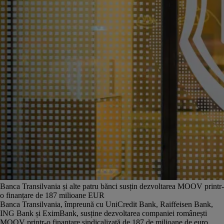
Banca Transilvania și alte patru bănci susțin dezvoltarea MOOV printr-
o finanțare de 187 milioane EUR
Banca Transilvania, împreună cu UniCredit Bank, Raiffeisen Bank,
ING Bank și EximBank, susține dezvoltarea companiei românești
MOOV printr-o finanțare sindicalizată de 187 de milioane de euro.