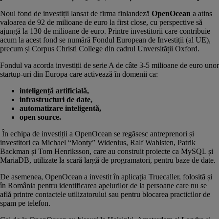
Noul fond de investiții lansat de firma finlandeză
OpenOcean
a atins
valoarea de 92 de milioane de euro la first close, cu perspective să
ajungă la 130 de milioane de euro. Printre investitorii care contribuie
acum la acest fond se numără Fondul European de Investiții (al UE),
precum și Corpus Christi College din cadrul Unversității Oxford.
Fondul va acorda investiții de serie A de câte 3-5 milioane de euro unor
startup-uri din Europa care activează în domenii ca:
inteligență artificială,
infrastructuri de date,
automatizare inteligentă,
open source.
În echipa de investiții a OpenOcean se regăsesc antreprenori și
investitori ca Michael “Monty” Widenius, Ralf Wahlsten, Patrik
Backman și Tom Henriksson, care au construit proiecte ca
MySQL
și
MariaDB
, utilizate la scară largă de programatori, pentru baze de date.
De asemenea, OpenOcean a investit în aplicația
Truecaller
, folosită și
în România pentru identificarea apelurilor de la persoane care nu se
află printre contactele utilizatorului sau pentru blocarea practicilor de
spam pe telefon.