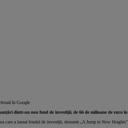
ferată în Google
nțări dintr-un nou fond de investiții, de 66 de milioane de euro în 
cea care
a lansat
fondul de investiții, denumit „A Jump to New Heights” (U