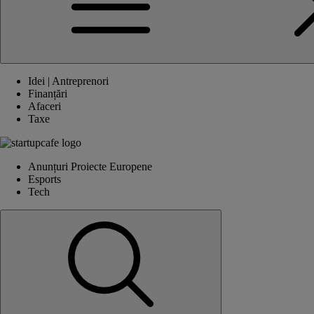
Idei | Antreprenori
Finanțări
Afaceri
Taxe
Anunțuri Proiecte Europene
Esports
Tech