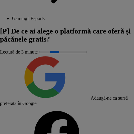
Gaming | Esports
[P] De ce ai alege o platformă care oferă și
păcănele gratis?
Lectură de 3 minute
Adaugă-ne ca sursă
preferată în Google