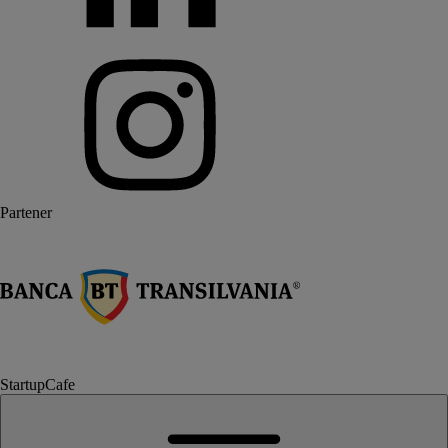
Partener
StartupCafe