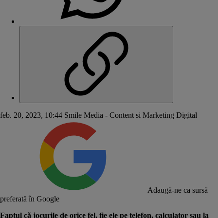
feb. 20, 2023, 10:44
Smile Media - Content si Marketing Digital
Adaugă-ne ca sursă
preferată în Google
Faptul că jocurile de orice fel, fie ele pe telefon, calculator sau la