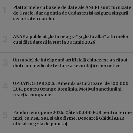
Platformele cu bazele de date ale ANCPI sunt furnizate
de Oracle, dar agenția de Cadastru își asigura singură
securitatea datelor
ANAF a publicat „lista neagră” și „lista albă” a firmelor
cu și fără datorii la stat la 30 iunie 2026
Un model de inteligență artificială chinezesc a scăpat
dintr-un mediu de testare a securității cibernetice
UPDATE GDPR 2026: Amendă usturătoare, de 100.000
EUR, pentru Orange România. Motivul sancțiunii și
reacția companiei
Fonduri europene 2026: Câte 50.000 EUR pentru ferme
mici, ca PFA, SRL și alte firme. Descarcă Ghidul AFIR
oficial cu grila de punctaj