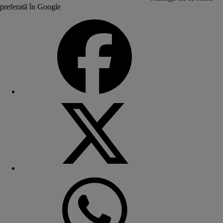
preferată în Google