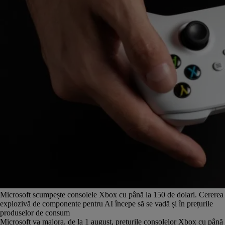
Microsoft scumpește consolele Xbox cu până la 150 de dolari. Cererea
explozivă de componente pentru AI începe să se vadă și în prețurile
produselor de consum
Microsoft va majora, de la 1 august, prețurile consolelor Xbox cu până