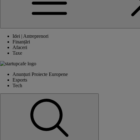
Idei | Antreprenori
Finanțări
Afaceri
Taxe
Anunțuri Proiecte Europene
Esports
Tech