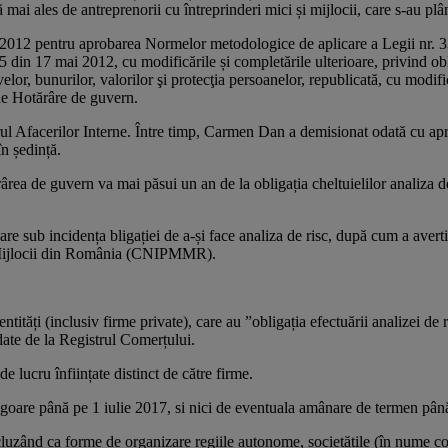
 mai ales de antreprenorii cu întreprinderi mici și mijlocii, care s-au plâ
/2012 pentru aprobarea Normelor metodologice de aplicare a Legii nr. 333
din 17 mai 2012, cu modificările și completările ulterioare, privind obliga
lor, bunurilor, valorilor şi protecţia persoanelor, republicată, cu modific
de Hotărâre de guvern.
rul Afacerilor Interne. Între timp, Carmen Dan a demisionat odată cu apro
în ședință.
ârea de guvern va mai păsui un an de la obligația cheltuielilor analiza de
are sub incidența bligației de a-și face analiza de risc, după cum a avert
 si Mijlocii din România (CNIPMMR).
entități (inclusiv firme private), care au ”obligația efectuării analizei de 
 date de la Registrul Comerțului.
 lucru înființate distinct de către firme.
vigoare până pe 1 iulie 2017, si nici de eventuala amânare de termen până
ncluzând ca forme de organizare regiile autonome, societățile (în nume co