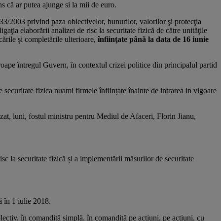
ns că ar putea ajunge si la mii de euro.
/2003 privind paza obiectivelor, bunurilor, valorilor şi protecţia
ţia elaborării analizei de risc la securitate fizică de către unităţile
ările și completările ulterioare,
înfiinţate până la data de 16 iunie
ape întregul Guvern, în contextul crizei politice din principalul partid
 securitate fizica nuami firmele înființate înainte de intrarea in vigoare
izat, luni, fostul ministru pentru Mediul de Afaceri, Florin Jianu,
risc la securitate fizică și a implementării măsurilor de securitate
 în 1 iulie 2018.
lectiv, în comandită simplă, în comandită pe acțiuni, pe acțiuni, cu