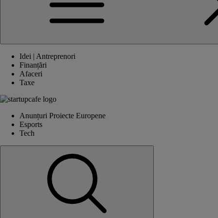
Idei | Antreprenori
Finanțări
Afaceri
Taxe
Anunțuri Proiecte Europene
Esports
Tech