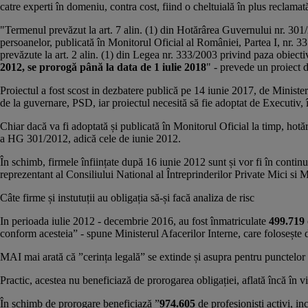
catre experti în domeniu, contra cost, fiind o cheltuială în plus reclamată
"Termenul prevăzut la art. 7 alin. (1) din Hotărârea Guvernului nr. 301
persoanelor, publicată în Monitorul Oficial al României, Partea I, nr. 335 
prevăzute la art. 2 alin. (1) din Legea nr. 333/2003 privind paza obiective
2012, se prorogă până la data de 1 iulie 2018
" - prevede un proiect 
Proiectul a fost scost in dezbatere publică pe 14 iunie 2017, de Ministe
de la guvernare, PSD, iar proiectul necesită să fie adoptat de Executiv, 
Chiar dacă va fi adoptată și publicată în Monitorul Oficial la timp, hotăr
a HG 301/2012, adică cele de iunie 2012.
În schimb, firmele înființate după 16 iunie 2012 sunt și vor fi în continu
reprezentant al Consiliului National al Întreprinderilor Private Mici
Câte firme și instutuții au obligația să-și facă analiza de risc
In perioada iulie 2012 - decembrie 2016, au fost înmatriculate
499.719
conform acesteia” - spune Ministerul Afacerilor Interne, care folosește
MAI mai arată că ”cerința legală” se extinde și asupra pentru punctelor de
Practic, acestea nu beneficiază de prorogarea obligației, aflată încă în 
În schimb de prorogare beneficiază ”
974.605
de profesioniști activi, i