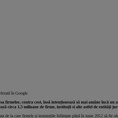
ferată în Google
usa firmelor, contra cost, însă intenționează să mai amâne încă un an
 circa 1,5 milioane de firme, instituții si alte astfel de entități jur
de la care firmele și instutuțiile înființate până în iunie 2012 să fie obl