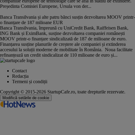
companiile europene de tehnologie care se află în stadiu de extindere.
Președinta Comisiei Europene, Ursula von der...
Banca Transilvania și alte patru bănci susțin dezvoltarea MOOV printr-
o finanțare de 187 milioane EUR
Banca Transilvania, împreună cu UniCredit Bank, Raiffeisen Bank,
ING Bank și EximBank, susține dezvoltarea companiei românești
MOOV printr-o finanțare sindicalizată de 187 de milioane de euro.
Finanțarea susține planurile de creștere ale companiei și extinderea
accesului la soluții moderne de mobilitate în România. Noua facilitate
refinanțează un credit sindicalizat de 110 milioane de euro și...
Contact
Redacția
Termeni și condiții
Copyright © 2015-2026 StartupCafe.ro, toate drepturile rezervate.
Modifică setările de cookie