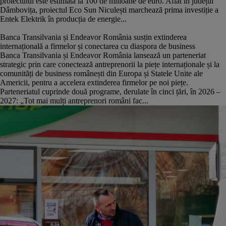
proiectului este estimată la 100 de milioane de euro. Aflat în județul
Dâmbovița, proiectul Eco Sun Niculești marchează prima investiție a
Entek Elektrik în producția de energie...
Banca Transilvania și Endeavor România susțin extinderea
internațională a firmelor și conectarea cu diaspora de business
Banca Transilvania și Endeavor România lansează un parteneriat
strategic prin care conectează antreprenorii la piețe internaționale și la
comunități de business românești din Europa și Statele Unite ale
Americii, pentru a accelera extinderea firmelor pe noi piețe.
Parteneriatul cuprinde două programe, derulate în cinci țări, în 2026 –
2027: „Tot mai mulți antreprenori români fac...