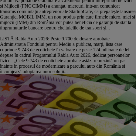
Fondul Național de Garantare a Creditelor pentru Întreprinderile Mici
și Mijlocii (FNGCIMM) a anunțat, miercuri, într-un comunicat
transmis comunității antreprenoriale StartupCafe, că pregătește lansarea
Garanției MOBIL IMM, un nou produs prin care firmele micro, mici și
mijlocii (IMM) din România vor putea beneficia de garanții de stat la
împrumuturile bancare pentru cheltuielile de transport și...
LISTĂ Rabla Auto 2026: Peste 9.700 de dosare aprobate
Administrația Fondului pentru Mediu a publicat, marți, lista care
cuprinde 9.743 de ecotichete în valoare de peste 124 milioane de lei
depuse în cadrul Programului Rabla Auto 2026, dedicat persoanelor
fizice. „Cele 9.743 de ecotichete aprobate astăzi reprezintă un pas
înainte în procesul de modernizare a parcului auto din România și
încurajează adoptarea unor soluții...