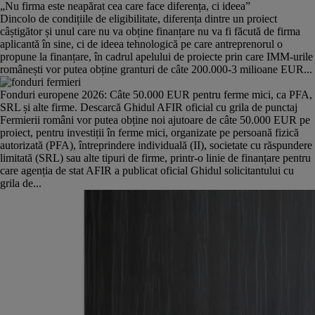
„Nu firma este neapărat cea care face diferența, ci ideea”
Dincolo de condițiile de eligibilitate, diferența dintre un proiect
câștigător și unul care nu va obține finanțare nu va fi făcută de firma
aplicantă în sine, ci de ideea tehnologică pe care antreprenorul o
propune la finanțare, în cadrul apelului de proiecte prin care IMM-urile
românești vor putea obține granturi de câte 200.000-3 milioane EUR...
Fonduri europene 2026: Câte 50.000 EUR pentru ferme mici, ca PFA,
SRL și alte firme. Descarcă Ghidul AFIR oficial cu grila de punctaj
Fermierii români vor putea obține noi ajutoare de câte 50.000 EUR pe
proiect, pentru investiții în ferme mici, organizate pe persoană fizică
autorizată (PFA), întreprindere individuală (II), societate cu răspundere
limitată (SRL) sau alte tipuri de firme, printr-o linie de finanțare pentru
care agenția de stat AFIR a publicat oficial Ghidul solicitantului cu
grila de...