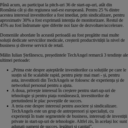
Până acum, au participat la pitch-uri 36 de start-up-uri, atât din
România cât și din regiunea sud-est europeană. Pentru 25 % dintre
acestea interesul investitorilor a fost imediat, prin sindicalizare, pentru
aproximativ 30% a fost exprimată intenția de monitorizare. Restul de
45% au fost îndrumate spre diferite noi faze de dezvoltare/accelerare.
Domeniile abordate în această perioadă au fost pregătite mai multe
soluții dedicate serviciilor medicale, creșterii productivității la nivel de
business și diverse servicii de retail.
Mălin Iulian Ștefănescu, președintele TechAngel remarcă 3 tendințe ale
ultimei perioade:
„Prima este despre așteptările investitorilor ca soluțiile pe care le
susțin să fie scalabile rapid, pentru piețe mai mari - și, pentru
asta, investitorii din TechAngels se folosesc de experiența și de
networkul personal pentru a ajuta.
A doua, privește interesul în creștere pentru start-up-uri de
tehnologie și pentru piața românească, investitorilor de
pretutindeni le plac poveștile de succes.
A treia este despre interesul pentru asociere și sindicalizare.
TechAngels este un grup de antreprenori și specialiști, cu
experiență în toate segmentele de business, interesați de investiții
private in start-up-uri de tehnologie. Altfel zis, în același loc sunt
adunați oameni de succes, legături și capital”.