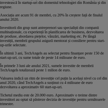
investească în startup-uri din domeniul tehnologiei din România și din
regiune.
Asociația are acum 91 de membri, cu 20% în creștere față de finalul
anului 2020.
Investitorii din grup sunt antreprenori sau specialiști din companii
multinaționale, cu experiență în planificarea de business, dezvoltarea
de produse, abordarea piețelor, vânzări, marketing etc. Pe lângă
investiții, membrii grupului asigură mentorat și consiliere pentru start-
up-urile selectate.
În ultimii 3 ani, TechAngels au selectat pentru finanțare peste 150 de
start-up-uri, cu sume totale de peste 14 milioane de euro.
În primele 3 luni ale anului 2021, sumele investite de membrii
TechAngels totalizează peste 1 milion de euro.
Valoarea indică un ritm de investiție cel puțin la același nivel cu cel din
anul 2020, când TechAngels a susținut cu 4 milioane de euro
dezvoltarea a aproximativ 60 start-up-uri.
Tichetul mediu este de 20.000 euro. Aproximativ o treime dintre
investitori au optat să păstreze decizia de investiție pentru următoarele
trimestre.