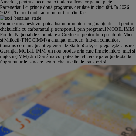
Americii, pentru a accelera extinderea firmelor pe noi piețe.
Parteneriatul cuprinde două programe, derulate în cinci țări, în 2026 –
2027: „Tot mai mulți antreprenori români fac...
Firmele românești vor putea lua împrumuturi cu garanții de stat pentru
cheltuielile cu carburantul și transportul, prin programul MOBIL IMM
Fondul Național de Garantare a Creditelor pentru Întreprinderile Mici
și Mijlocii (FNGCIMM) a anunțat, miercuri, într-un comunicat
transmis comunității antreprenoriale StartupCafe, că pregătește lansarea
Garanției MOBIL IMM, un nou produs prin care firmele micro, mici și
mijlocii (IMM) din România vor putea beneficia de garanții de stat la
împrumuturile bancare pentru cheltuielile de transport și...