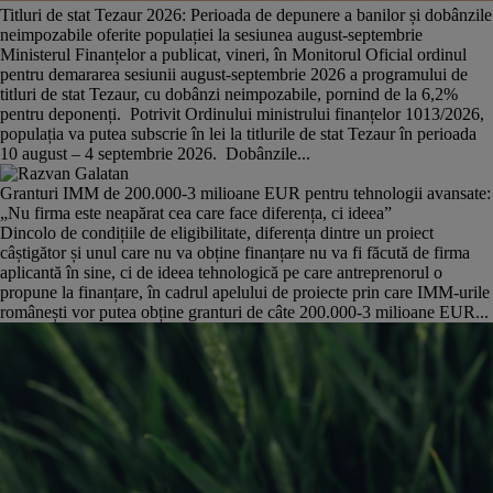
Titluri de stat Tezaur 2026: Perioada de depunere a banilor și dobânzile
neimpozabile oferite populației la sesiunea august-septembrie
Ministerul Finanțelor a publicat, vineri, în Monitorul Oficial ordinul
pentru demararea sesiunii august-septembrie 2026 a programului de
titluri de stat Tezaur, cu dobânzi neimpozabile, pornind de la 6,2%
pentru deponenți. Potrivit Ordinului ministrului finanțelor 1013/2026,
populația va putea subscrie în lei la titlurile de stat Tezaur în perioada
10 august – 4 septembrie 2026. Dobânzile...
Granturi IMM de 200.000-3 milioane EUR pentru tehnologii avansate:
„Nu firma este neapărat cea care face diferența, ci ideea”
Dincolo de condițiile de eligibilitate, diferența dintre un proiect
câștigător și unul care nu va obține finanțare nu va fi făcută de firma
aplicantă în sine, ci de ideea tehnologică pe care antreprenorul o
propune la finanțare, în cadrul apelului de proiecte prin care IMM-urile
românești vor putea obține granturi de câte 200.000-3 milioane EUR...