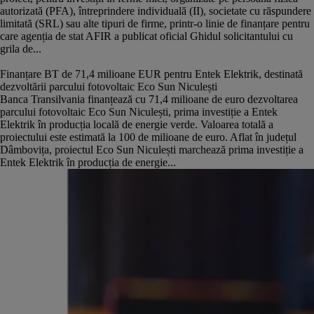
autorizată (PFA), întreprindere individuală (II), societate cu răspundere
limitată (SRL) sau alte tipuri de firme, printr-o linie de finanțare pentru
care agenția de stat AFIR a publicat oficial Ghidul solicitantului cu
grila de...
Finanțare BT de 71,4 milioane EUR pentru Entek Elektrik, destinată
dezvoltării parcului fotovoltaic Eco Sun Niculești
Banca Transilvania finanțează cu 71,4 milioane de euro dezvoltarea
parcului fotovoltaic Eco Sun Niculești, prima investiție a Entek
Elektrik în producția locală de energie verde. Valoarea totală a
proiectului este estimată la 100 de milioane de euro. Aflat în județul
Dâmbovița, proiectul Eco Sun Niculești marchează prima investiție a
Entek Elektrik în producția de energie...