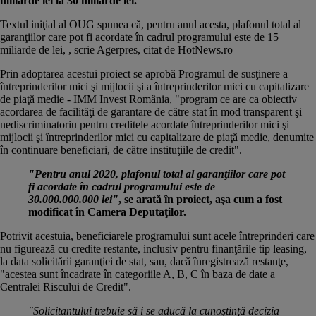
miliarde lei la 30 miliarde lei.
Textul iniţial al OUG spunea că, pentru anul acesta, plafonul total al
garanţiilor care pot fi acordate în cadrul programului este de 15
miliarde de lei, , scrie Agerpres, citat de
HotNews.ro
Prin adoptarea acestui proiect se aprobă Programul de susţinere a
întreprinderilor mici şi mijlocii şi a întreprinderilor mici cu capitalizare
de piaţă medie - IMM Invest România, "program ce are ca obiectiv
acordarea de facilităţi de garantare de către stat în mod transparent şi
nediscriminatoriu pentru creditele acordate întreprinderilor mici şi
mijlocii şi întreprinderilor mici cu capitalizare de piaţă medie, denumite
în continuare beneficiari, de către instituţiile de credit".
"Pentru anul 2020, plafonul total al garanţiilor care pot
fi acordate în cadrul programului este de
30.000.000.000 lei"
, se arată în proiect, aşa cum a fost
modificat în Camera Deputaţilor.
Potrivit acestuia, beneficiarele programului sunt acele întreprinderi care
nu figurează cu credite restante, inclusiv pentru finanţările tip leasing,
la data solicitării garanţiei de stat, sau, dacă înregistrează restanţe,
"acestea sunt încadrate în categoriile A, B, C în baza de date a
Centralei Riscului de Credit".
"Solicitantului trebuie să i se aducă la cunoştinţă decizia