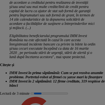
de acordare a creditului pentru realizarea de investiţii
şi/sau unul sau mai multe credite/linii de credit pentru
capital de lucru ca ajutor de stat sub formă de garanţii
pentru împrumuturi sau sub formă de grant, în termen de
14 zile calendaristice de la depunerea solicitării de
acordare a facilităţilor de susţinere a întreprinderilor mici
şi mijlocii. (...)
Eligibilitatea beneficiarului programului IMM Invest
România nu este afectată în cazul în care acesta
înregistrează incidente bancare cu privire la bilete la ordin
şi/sau cecuri executate începând cu data de 16 martie
2020 , pe perioada stării de urgenţă, stării de alertă şi o
lună după încetarea acestora
", mai spune proiectul.
Citește și
IMM Invest în prima săptămână: Cum se pot rezolva anumite
probleme. Portretul-robot al firmei cu șanse mari la finanțare
IMM Invest în 2 săptămâni: 12 firme creditate, 319 respinse de
bănci
Lectură de 3 minute