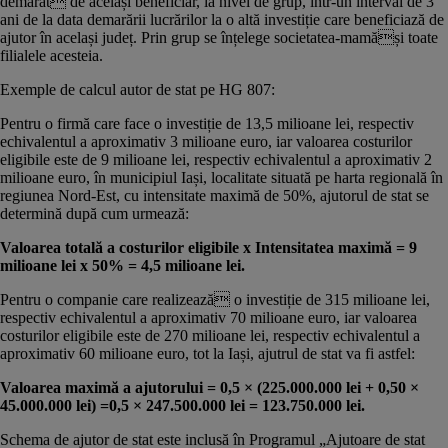
demarat de același beneficiar, la nivel de grup, într-un interval de 3
ani de la data demarării lucrărilor la o altă investiție care beneficiază de
ajutor în același județ. Prin grup se înțelege societatea-mamăși toate
filialele acesteia.
Exemple de calcul autor de stat pe HG 807:
Pentru o firmă care face o investiție de 13,5 milioane lei, respectiv
echivalentul a aproximativ 3 milioane euro, iar valoarea costurilor
eligibile este de 9 milioane lei, respectiv echivalentul a aproximativ 2
milioane euro, în municipiul Iași, localitate situată pe harta regională în
regiunea Nord-Est, cu intensitate maximă de 50%, ajutorul de stat se
determină după cum urmează:
Valoarea totală a costurilor eligibile x Intensitatea maximă = 9
milioane lei x 50% = 4,5 milioane lei.
Pentru o companie care realizează o investiție de 315 milioane lei,
respectiv echivalentul a aproximativ 70 milioane euro, iar valoarea
costurilor eligibile este de 270 milioane lei, respectiv echivalentul a
aproximativ 60 milioane euro, tot la Iași, ajutrul de stat va fi astfel:
Valoarea maximă a ajutorului = 0,5 × (225.000.000 lei + 0,50 ×
45.000.000 lei) =0,5 × 247.500.000 lei = 123.750.000 lei.
Schema de ajutor de stat este inclusă în Programul „Ajutoare de stat