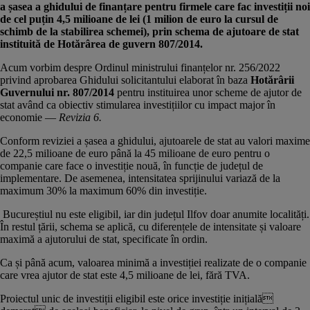
a șasea a ghidului de finanțare pentru firmele care fac investiții noi
de cel puțin 4,5 milioane de lei (1 milion de euro la cursul de
schimb de la stabilirea schemei), prin schema de ajutoare de stat
instituită de Hotărârea de guvern 807/2014.
Acum vorbim despre Ordinul ministrului finanțelor nr. 256/2022
privind aprobarea Ghidului solicitantului elaborat în baza
Hotărârii
Guvernului nr. 807/2014
pentru instituirea unor scheme de ajutor de
stat având ca obiectiv stimularea investițiilor cu impact major în
economie —
Revizia 6.
Conform reviziei a șasea a ghidului, ajutoarele de stat au valori maxime
de 22,5 milioane de euro până la 45 milioane de euro pentru o
companie care face o investiție nouă, în funcție de județul de
implementare. De asemenea, intensitatea sprijinului variază de la
maximum 30% la maximum 60% din investiție.
Bucureștiul nu este eligibil, iar din județul Ilfov doar anumite localități.
În restul țării, schema se aplică, cu diferențele de intensitate și valoare
maximă a ajutorului de stat, specificate în ordin.
Ca și până acum, valoarea minimă a investiției realizate de o companie
care vrea ajutor de stat este 4,5 milioane de lei, fără TVA.
Proiectul unic de investiții eligibil este orice investiție inițială