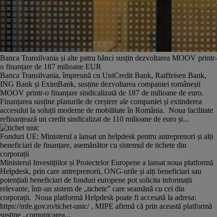
Banca Transilvania și alte patru bănci susțin dezvoltarea MOOV printr-
o finanțare de 187 milioane EUR
Banca Transilvania, împreună cu UniCredit Bank, Raiffeisen Bank,
ING Bank și EximBank, susține dezvoltarea companiei românești
MOOV printr-o finanțare sindicalizată de 187 de milioane de euro.
Finanțarea susține planurile de creștere ale companiei și extinderea
accesului la soluții moderne de mobilitate în România. Noua facilitate
refinanțează un credit sindicalizat de 110 milioane de euro și...
Fonduri UE: Ministerul a lansat un helpdesk pentru antreprenori și alți
beneficiari de finanțare, asemănător cu sistemul de tichete din
corporații
Ministerul Investițiilor și Proiectelor Europene a lansat noua platformă
Helpdesk, prin care antreprenorii, ONG-urile și alți beneficiari sau
potențiali beneficiari de fonduri europene pot solicita informații
relevante, într-un sistem de „tichete” care seamănă cu cel din
corporații. Noua platformă Helpdesk poate fi accesată la adresa:
https://mfe.gov.ro/tichet-unic/ . MIPE afirmă că prin această platformă
susține „comunicarea...