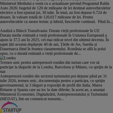
Ministerul Mediului a venit cu o actualizare privind Programul Rabla
Auto 2026: bugetul de 120 de milioane de lei destinat autovehiculelor
electrice a fost epuizat joi, 30 iulie. În total, au fost depuse 6.724 de
dosare, în valoare totală de 120,017 milioane de lei. Pentru
autovehiculele cu motor termic și hibrid, înscrierile continuă. Până în...
Analiză a Băncii Transilvania: Durata vieții profesionale în UE
Durata medie estimată a vieții profesionale în Uniunea Europeană a
ajuns la 37,5 ani în 2025, cel mai ridicat nivel din ultimul deceniu. În
șapte țări aceasta depășește 40 de ani, Țările de Jos, Suedia și
Danemarca fiind în fruntea clasamentului. România se află la polul
opus, cu o durată estimată a vieții profesionale de...
Termen unic pentru antreprenorii români din turism care vor să
participe la târgurile de la Londra, Barcelona și Milano, cu sprijin de la
stat
Antreprenorii români din sectorul turismului pot depune până pe 31
iulie 2026, termen unic, documentația pentru a participa, cu sprijin
guvernamental, la 3 târguri și expoziții de profil din Italia, Marea
Britanie și Spania care au loc la date diferite, în acest an, a anunțat
Ministerul Economiei, Digitalizării, Antreprenoriatului și Turismului
(MEDAT), într-un comunicat transmis...