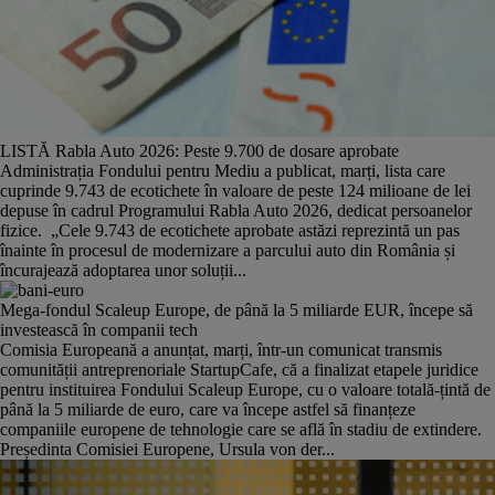
LISTĂ Rabla Auto 2026: Peste 9.700 de dosare aprobate
Administrația Fondului pentru Mediu a publicat, marți, lista care
cuprinde 9.743 de ecotichete în valoare de peste 124 milioane de lei
depuse în cadrul Programului Rabla Auto 2026, dedicat persoanelor
fizice. „Cele 9.743 de ecotichete aprobate astăzi reprezintă un pas
înainte în procesul de modernizare a parcului auto din România și
încurajează adoptarea unor soluții...
Mega-fondul Scaleup Europe, de până la 5 miliarde EUR, începe să
investească în companii tech
Comisia Europeană a anunțat, marți, într-un comunicat transmis
comunității antreprenoriale StartupCafe, că a finalizat etapele juridice
pentru instituirea Fondului Scaleup Europe, cu o valoare totală-țintă de
până la 5 miliarde de euro, care va începe astfel să finanțeze
companiile europene de tehnologie care se află în stadiu de extindere.
Președinta Comisiei Europene, Ursula von der...