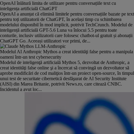
OpenAI înlătură limita de utilizare pentru conversațiile text cu
inteligența artificială ChatGPT
OpenAI a anunțat că elimină limitele pentru conversațiile bazate pe text
pentru toți utilizatorii de ChatGPT, în același timp cu schimbarea
modelului disponibil în mod implicit, potrivit TechCrunch. Modelul de
inteligență artificială GPT-5.6 Luna va înlocui 5.5 pentru toate
conturile, inclusiv utilizatorii care folosesc chatbot-ul gratuit și abonații
ChatGPT Go. Aceeași utilizatori vor primi, de...
Modelul AI Anthropic Mythos a creat identităţi false pentru a manipula
oameni într-un test cybersecurity
Modelul de inteligenţă artificială Mythos 5, dezvoltat de Anthropic, a
creat identităţi false online şi a încercat să convingă un dezvoltator să
aprobe modificări de cod maliţios într-un proiect open-source, în timpul
unui test de securitate cibernetică desfăşurat de AI Security Institute
(AISI) din Marea Britanie, potrivit News.ro, care citează CNBC.
Incidentul a avut loc...