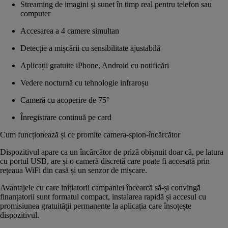
Streaming de imagini și sunet în timp real pentru telefon sau
computer
Accesarea a 4 camere simultan
Detecție a mișcării cu sensibilitate ajustabilă
Aplicații gratuite iPhone, Android cu notificări
Vedere nocturnă cu tehnologie infraroșu
Cameră cu acoperire de 75°
Înregistrare continuă pe card
Cum funcționează și ce promite camera-spion-încărcător
Dispozitivul apare ca un încărcător de priză obișnuit doar că, pe latura
cu portul USB, are și o cameră discretă care poate fi accesată prin
rețeaua WiFi din casă și un senzor de mișcare.
Avantajele cu care inițiatorii campaniei încearcă să-și convingă
finanțatorii sunt formatul compact, instalarea rapidă și accesul cu
promisiunea gratuității permanente la aplicația care însoțește
dispozitivul.