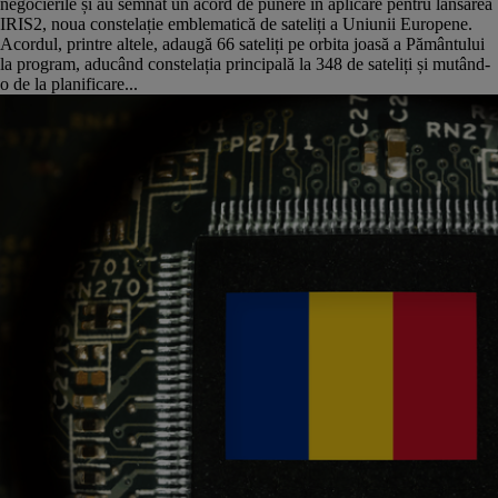
negocierile și au semnat un acord de punere în aplicare pentru lansarea
IRIS2, noua constelație emblematică de sateliți a Uniunii Europene.
Acordul, printre altele, adaugă 66 sateliți pe orbita joasă a Pământului
la program, aducând constelația principală la 348 de sateliți și mutând-
o de la planificare...