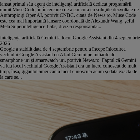
lansat primul său agent de inteligenţă artificială dedicat programării,
numit Muse Code, în încercarea de a concura cu soluţiile dezvoltate de
Anthropic şi OpenAI, potrivit CNBC, citată de News.ro. Muse Code
este cea mai importantă lansare coordonată de Alexandr Wang, şeful
Meta Superintelligence Labs, divizia responsabilă...
Inteligența artificială Gemini ia locul Google Assistant din 4 septembrie
2026
Google a stabilit data de 4 septembrie pentru a începe înlocuirea
vechiului Google Assistant cu AI-ul Gemini pe miliarde de
smartphone-uri şi smartwatch-uri, potrivit News.ro. Faptul că Gemini
va lua locul vechiului Google Assistant era un lucru cunoscut de mult
timp, însă, gigantul american a făcut cunoscută acum şi data exactă de
la care se...