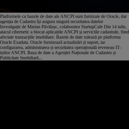
Platformele cu bazele de date ale ANCPI sunt furnizate de Oracle, dar
agenția de Cadastru își asigura singură securitatea datelor
Investigație de Marian Păvălașc, colaborator StartupCafe Din 14 iulie,
atacul cibernetic a blocat aplicațiile ANCPI și serviciile cadastrale, fiind
afectate tranzacțiile imobiliare. Bazele de date rulează pe platforma
Oracle Exadata. Oracle furnizează actualizări și suport, iar
configurarea, administrarea și securitatea operațională reveneau IT-
iștilor ANCPI. Baza de date a Agenției Naționale de Cadastru și
Publicitate Imobiliară...