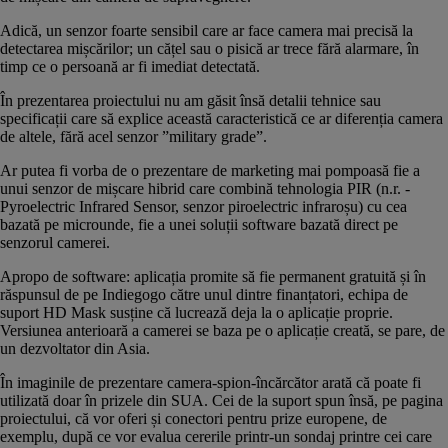
Adică, un senzor foarte sensibil care ar face camera mai precisă la
detectarea mișcărilor; un cățel sau o pisică ar trece fără alarmare, în
timp ce o persoană ar fi imediat detectată.
În prezentarea proiectului nu am găsit însă detalii tehnice sau
specificații care să explice această caracteristică ce ar diferenția camera
de altele, fără acel senzor ”military grade”.
Ar putea fi vorba de o prezentare de marketing mai pompoasă fie a
unui senzor de mișcare hibrid care combină tehnologia PIR (n.r. -
Pyroelectric Infrared Sensor, senzor piroelectric infraroșu) cu cea
bazată pe microunde, fie a unei soluții software bazată direct pe
senzorul camerei.
Apropo de software: aplicația promite să fie permanent gratuită și în
răspunsul de pe Indiegogo către unul dintre finanțatori, echipa de
suport HD Mask susține că lucrează deja la o aplicație proprie.
Versiunea anterioară a camerei se baza pe o aplicație creată, se pare, de
un dezvoltator din Asia.
În imaginile de prezentare camera-spion-încărcător arată că poate fi
utilizată doar în prizele din SUA. Cei de la suport spun însă, pe pagina
proiectului, că vor oferi și conectori pentru prize europene, de
exemplu, după ce vor evalua cererile printr-un sondaj printre cei care