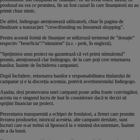
produsul nu era ce promitea, fie au fost cazuri în care finanțatorii nu au
primit chiar nimic.
De altfel, Indiegogo atenționează utilizatorii, chiar în pagina de
finalizare a tranzacției: ”crowdfunding nu înseamnă shopping”.
Pentru această formă de finanțare se utilizează termenul de ”donație”
respectiv ”beneficiu”/”stimulent” (n.r. - perk, în engleză).
”Sprijinirea unui proiect nu garantează că vei primi stimulentul”
promis, atenționează clar Indiegogo, de la care poți cere returnaera
banilor, înainte de închiderea campaniei.
După închidere, returnarea banilor e responsabilitatea titularului de
campanie și e la discreția acestuia, potrivit avertismentului Indiegogo.
Așadar, deși promovarea unei campanii poate arăta foarte convingător,
acesta nu e singurul lucru de luat în considerare dacă te decizi să
sprijini financiar un proiect.
Prezentarea transparentă a echipei de fondatori, a firmei care promite
livrarea produselor, istoricul acesteia, alte campanii derulate, sunt
lucruri care n-ar trebui să lipsească la o minimă documentare, înainte
de a da banii.