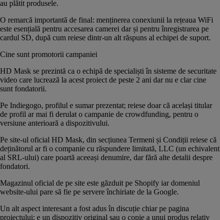
au plătit produsele.
O remarcă importantă de final: menținerea conexiunii la rețeaua WiFi
este esențială pentru accesarea camerei dar și pentru înregistrarea pe
cardul SD, după cum reiese dintr-un alt răspuns al echipei de suport.
Cine sunt promotorii campaniei
HD Mask se prezintă ca o echipă de specialiști în sisteme de securitate
video care lucrează la acest proiect de peste 2 ani dar nu e clar cine
sunt fondatorii.
Pe Indiegogo, profilul e sumar prezentat; reiese doar că același titular
de profil ar mai fi derulat o
campanie de crowdfunding
, pentru o
versiune anterioară a dispozitivului.
Pe site-ul oficial
HD Mask
, din secțiunea Termeni și Condiții reiese că
deținătorul ar fi o companie cu răspundere limitată, LLC (un echivalent
al SRL-ului) care poartă aceeași denumire, dar fără alte detalii despre
fondatori.
Magazinul oficial de pe site este găzduit pe Shopify iar domeniul
website-ului pare să fie pe servere închiriate de la Google.
Un alt aspect interesant a fost adus în discuție chiar pe pagina
proiectului: e un dispozitiv original sau o copie a unui produs relativ