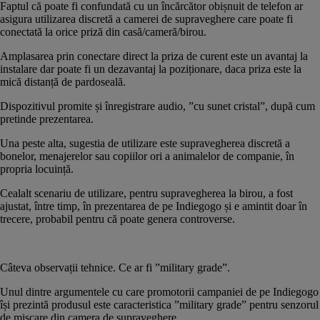
Faptul că poate fi confundată cu un încărcător obișnuit de telefon ar
asigura utilizarea discretă a camerei de supraveghere care poate fi
conectată la orice priză din casă/cameră/birou.
Amplasarea prin conectare direct la priza de curent este un avantaj la
instalare dar poate fi un dezavantaj la poziționare, daca priza este la
mică distanță de pardoseală.
Dispozitivul promite și înregistrare audio, ”cu sunet cristal”, după cum
pretinde prezentarea.
Una peste alta, sugestia de utilizare este supravegherea discretă a
bonelor, menajerelor sau copiilor ori a animalelor de companie, în
propria locuință.
Cealalt scenariu de utilizare, pentru supravegherea la birou, a fost
ajustat, între timp, în prezentarea de pe Indiegogo și e amintit doar în
trecere, probabil pentru că poate genera controverse.
Câteva observații tehnice. Ce ar fi ”military grade”.
Unul dintre argumentele cu care promotorii campaniei de pe Indiegogo
își prezintă produsul este caracteristica ”military grade” pentru senzorul
de mișcare din camera de supraveghere.