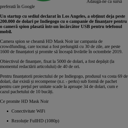
Adaugă-ne ca sursă
preferată în Google
Un startup cu sediul declarat în Los Angeles, a obținut deja peste
200.000 de dolari pe Indiegogo cu o campanie de finanțare pentru
o cameră spion plasată într-un încărcător USB pentru telefonul
mobil.
Camera spion se cheamă
HD Mask Noir
iar campania de
crowdfunding, care tocmai a fost prelungită cu 30 de zile, are peste
1600 de finanțatori și promite să înceapă livrările în octombrie 2019.
Obiectivul de finanțare, fixat la 5000 de dolari, a fost depășit (la
momentul redactării articolului) de 40 de ori.
Pentru finanțatorii proiectului de pe Indiegogo, produsul va costa 69 de
dolari, dar există și recompense (n.r. - perks) sub formă de pachet
pentru care prețul per unitate scade la aproape 34 de dolari, cum e
cazul pachetului de 10 bucăți.
Ce promite HD Mask Noir
Conectivitate WiFi
Rezoluție FullHD (1080p)