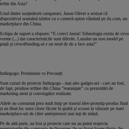
ieftin din Asia?
Unul dintre susținătorii campaniei, Jason Oliver a sesizat că
dispozitivul seamănă izbitor cu o
cameră-spion vândută pe dx.com
, un
marketplace din China.
Echipa de suport a răspuns: ”E corect Jason! Tehnologia exista de ceva
vreme (...) dar caracteristicile sunt diferite. Lansăm un nou model pe
piață și crowdfunding-ul e un mod de de a face asta!”
Indiegogo: Promisiuni vs Precauții
Sunt cazuri de proiecte Indiegogo - mai ales gadget-uri - care au fost,
de fapt, produse ieftine din China ”rearanjate” cu prezentări de
marketing atent și convingător realizate.
Altele au consumat prea mult timp pe traseul idee-prototip-produs final
și au lăsat loc unor clone făcute în grabă și scoase la vânzare pe mari
marketplace-uri de către antreprenori mai iuți de mână.
Pe de altă parte, au fost și proiecte care nu au putut respecta
promisiunile din campania de finanțare: fie au livrat foarte târziu, fie