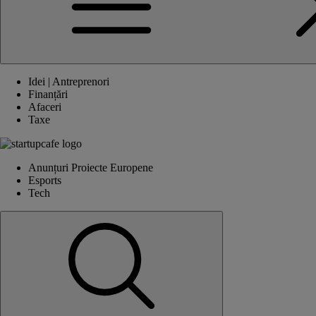
Idei | Antreprenori
Finanțări
Afaceri
Taxe
Anunțuri Proiecte Europene
Esports
Tech