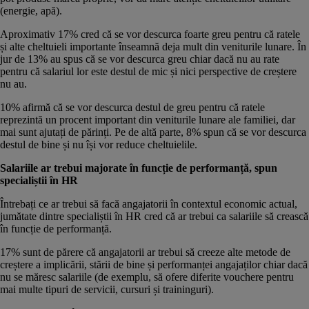
(energie, apă).
Aproximativ 17% cred că se vor descurca foarte greu pentru că ratele
și alte cheltuieli importante înseamnă deja mult din veniturile lunare. În
jur de 13% au spus că se vor descurca greu chiar dacă nu au rate
pentru că salariul lor este destul de mic și nici perspective de creștere
nu au.
10% afirmă că se vor descurca destul de greu pentru că ratele
reprezintă un procent important din veniturile lunare ale familiei, dar
mai sunt ajutați de părinți. Pe de altă parte, 8% spun că se vor descurca
destul de bine și nu își vor reduce cheltuielile.
Salariile ar trebui majorate
î
n func
ț
ie de performan
ță, spun
specialiștii în HR
Întrebați ce ar trebui să facă angajatorii în contextul economic actual,
jumătate dintre specialiștii în HR cred că ar trebui ca salariile să crească
în funcție de performanță.
17% sunt de părere că angajatorii ar trebui să creeze alte metode de
creștere a implicării, stării de bine și performanței angajaților chiar dacă
nu se măresc salariile (de exemplu, să ofere diferite vouchere pentru
mai multe tipuri de servicii, cursuri și traininguri).