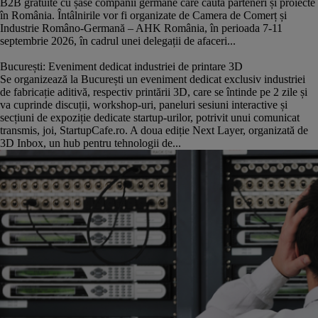
B2B gratuite cu șase companii germane care caută parteneri și proiecte
în România. Întâlnirile vor fi organizate de Camera de Comerț și
Industrie Româno-Germană – AHK România, în perioada 7-11
septembrie 2026, în cadrul unei delegații de afaceri...
București: Eveniment dedicat industriei de printare 3D
Se organizează la București un eveniment dedicat exclusiv industriei
de fabricație aditivă, respectiv printării 3D, care se întinde pe 2 zile și
va cuprinde discuții, workshop-uri, paneluri sesiuni interactive și
secțiuni de expoziție dedicate startup-urilor, potrivit unui comunicat
transmis, joi, StartupCafe.ro. A doua ediție Next Layer, organizată de
3D Inbox, un hub pentru tehnologii de...