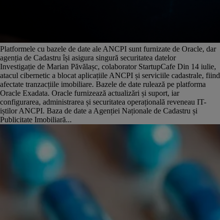
Platformele cu bazele de date ale ANCPI sunt furnizate de Oracle, dar
agenția de Cadastru își asigura singură securitatea datelor
Investigație de Marian Păvălașc, colaborator StartupCafe Din 14 iulie,
atacul cibernetic a blocat aplicațiile ANCPI și serviciile cadastrale, fiind
afectate tranzacțiile imobiliare. Bazele de date rulează pe platforma
Oracle Exadata. Oracle furnizează actualizări și suport, iar
configurarea, administrarea și securitatea operațională reveneau IT-
iștilor ANCPI. Baza de date a Agenției Naționale de Cadastru și
Publicitate Imobiliară...