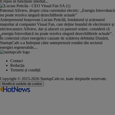
fi repus în funcțiune imediat...
Patronul Allview, despre criza curentului electric: „Energia fotovoltaică
nu poate rezolva singură dezechilibrele actuale”
Antreprenorul brașovean Lucian Peticilă, fondatorul și acționarul
majoritar al companiei Visual Fan, care deține brandul de electronice și
electrocasnice Allview, dar și afaceri cu panouri solare, consideră că
„energia fotovoltaică nu poate rezolva singură dezechilibrele actuale”.
În contextul crizei energetice cauzate de scăderea debitului Dunării,
StartupCafe s-a îndreptat către antreprenorii români din sectorul
energiei regenerabile,...
Contact
Redacția
Termeni și condiții
Copyright © 2015-2026 StartupCafe.ro, toate drepturile rezervate.
Modifică setările de cookie