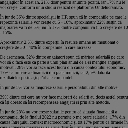
angajaților în acest an, 21% doar pentru anumite poziții, iar 17% nu le
vor crește, conform unui studiu realizat de platforma Undelucram.ro.
În jur de 36% dintre specialiștii în HR spun că în companiile pe care le
reprezintă salariile vor crește cu 5 - 10%, aproximativ 22% susțin că
majorarea va fi de 5%, iar în 17% dintre companii va fi o creștere de 10
- 15%.
Aproximativ 2,5% dintre experții în resurse umane au menționat o
creștere de 30 - 40% în companiile în care lucrează.
De asemenea, 52% dintre angajatori spun că mărirea salarială pe care
vor să o facă este ca parte a unui plan anual de a-și menține angajații
motivați, 28% vor să facă acest lucru din cauza contextului economic,
17% ca urmare a dinamicii din piața muncii, iar 2,5% datorită
rezultatelor peste așteptări ale companiei.
În jur de 5% vor să majoreze salariile personalului din alte motive.
39% dintre cei care nu vor face majorări de salarii au decis astfel pentru
că își doresc să își recompenseze angajații și prin alte metode.
În jur de 28% nu vor crește salariile pentru că situația financiară a
companiei de la finalul 2022 nu permite o majorare salarială, 17% din
cauza întregului context macroeconomic și tot 17% pentru că firmele în
care activează majorează salariile doar în urma unor negocieri angajat-