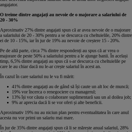
angajator.
O treime dintre angajați au nevoie de o majorare a salariului de
20 - 30%
Aproximativ 27% dintre angajati spun că ar avea nevoie de o majorare
a salariului de 20 - 30% pentru a se descurca cu cheltuielile, 20% dintre
ei de 10 - 15%, iar în jur de 19% au nevoie de creștere 15 - 20%.
Pe de altă parte, circa 7% dintre respondenți au spus că ar vrea o
majorare de peste 50% a salariului pentru a le ajunge banii. În același
timp, 6,5% dintre angajați au spus că s-ar descurca cu cheltuielile pe
care le au chiar dacă nu le-ar crește salariul în acest an.
În cazul în care salariul nu le va fi mărit:
41% dintre angajați au de gând să își caute un alt loc de muncă;
19% vor încerca o renegociere cu managerul;
13% își vor căuta o colaborare suplimentară sau un al doilea job;
9% ar aprecia dacă li se vor oferi și alte beneficii.
Aproximativ 19% nu au niciun plan pentru eventualitatea în care anul
acesta nu vor primi un salariu mai mare.
În jur de 35% dintre angajați spun că li se mărește anual salariul, 28%