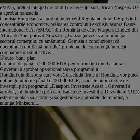
eMAG, preluat integral de fondul de investiții sud-african Naspers. UE
a aprobat tranzacția
Comisia Europeană a aprobat, în temeiul Regulamentului UE privind
concentrările economice, preluarea controlului exclusiv asupra Dante
International S.A. (eMAG) din România de către Naspers Limited din
Africa de Sud, potrivit News.ro. „Tranzacţia vizează în principal
sectorul comerţului cu amănuntul. Comisia a concluzionat că
operaţiunea notificată nu ridică probleme de concurenţă, întrucât
companiile nu sunt active...
Granturi de până la 200.000 EUR pentru românii din diaspora:
Guvernul a aprobat operaționalizarea programului
Românii din diaspora care vor să deschidă firme în România vor putea
obține granturi de până la 200.000 EUR, asociate unor credite de
investiții, prin programul „Diaspora Investește Acasă”. Guvernul a
aprobat, joi, hotărârea prin care Banca de Investiții și Dezvoltare (BID)
este mandatată să acorde și să gestioneze ajutoarele de minimis, a
anunțat Ministerul...