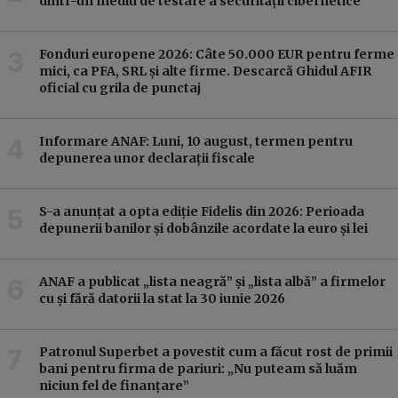
dintr-un mediu de testare a securității cibernetice
Fonduri europene 2026: Câte 50.000 EUR pentru ferme
mici, ca PFA, SRL și alte firme. Descarcă Ghidul AFIR
oficial cu grila de punctaj
Informare ANAF: Luni, 10 august, termen pentru
depunerea unor declarații fiscale
S-a anunțat a opta ediție Fidelis din 2026: Perioada
depunerii banilor și dobânzile acordate la euro și lei
ANAF a publicat „lista neagră” și „lista albă” a firmelor
cu și fără datorii la stat la 30 iunie 2026
Patronul Superbet a povestit cum a făcut rost de primii
bani pentru firma de pariuri: „Nu puteam să luăm
niciun fel de finanțare”