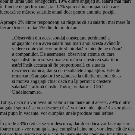
doar în urma unei renegocieri, 19% dintre angajați au salarii mai mari
în funcție de performanță, iar 12% spun că în compania în care
lucrează se măresc salariile anual doar pentru anumite poziții.
Aproape 2% dintre respondenți au răspuns că au salariul mai mare în
fiecare trimestru, iar 5% din doi în doi ani.
„Observăm din acest sondaj o așteptare pertinentă a
angajaților de a avea salarii mai mari anul acesta având în
vedere contextul economic și totodată o intenție pe măsură
a companiilor. De asemenea, observăm atenția cu care
specialiștii în resurse umane urmăresc creșterea salariilor
astfel încât aceasta să fie proporțională cu situația
macroeconomică, dar și cu rezultatele angajaților. Este de
remarcat că angajatorii se gândesc la diferite metode de a-
și motiva angajații chiar dacă nu își permit o creștere
salarială”, afirmă Costin Tudor, fondator si CEO
Undelucram.ro.
Totuși, dacă nu vor avea un salariu mai mare anul acesta, 29% dintre
angajați spun că se vor descurca însă vor face mici ajustări - vor pleca
mai puțin în vacanțe, vor cumpăra unele produse mai ieftine.
În jur de 23% cred că se vor descurca, dar doar dacă vor face ajustări
foarte mari - vor renunța la a-și cumpăra haine noi, vor alege cât de des
pot produse marcă proprie, vor da mare atenție cheltuielilor utilitare