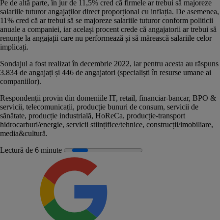
Pe de altă parte, în jur de 11,5% cred că firmele ar trebui să majoreze
salariile tuturor angajaților direct proporțional cu inflația. De asemenea,
11% cred că ar trebui să se majoreze salariile tuturor conform politicii
anuale a companiei, iar același procent crede că angajatorii ar trebui să
renunțe la angajații care nu performează și să mărească salariile celor
implicați.
Sondajul a fost realizat în decembrie 2022, iar pentru acesta au răspuns
3.834 de angajați și 446 de angajatori (specialiști în resurse umane ai
companiilor).
Respondenții provin din domeniile IT, retail, financiar-bancar, BPO &
servicii, telecomunicații, producție bunuri de consum, servicii de
sănătate, producție industrială, HoReCa, producție-transport
hidrocarburi/energie, servicii stiințifice/tehnice, construcții/imobiliare,
media&cultură.
Lectură de 6 minute