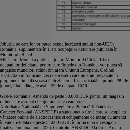
Joburile pe care le vor putea ocupa lucrătorii străini non-UE în
România, suplimentate în Lista ocupațiilor deficitare publicată în
Monitorul Oficial
Ministerul Muncii a publicat, joi, în Monitorul Oficial, Lista
ocupațiilor deficitare, pentru care firmele din România vor putea să
angajeze muncitori străini din afara Uniunii Europene, Ordinul
1073/2026 introducând zeci de meserii care nu erau prevăzute în
propunerea inițială scoasă în dezbatere. Lista oficială cuprinde 289 de
joburi, fiind adăugate astfel 53 de ocupații COR...
GDPR România: Amendă de peste 50.000 EUR pentru un magazin
online care a sunat clienții fără să le ceară voie
Autoritatea Națională de Supraveghere a Prelucrării Datelor cu
Caracter Personal (ANSPDCP) a sancționat o firmă care se ocupă cu
vânzarea online de electrocasnice și echipamente de masaj cu amenzi
în valoare totală de peste 54.000 EUR, în urma unei investigații
finalizate în luna iunie 2026. Controlul ANSPDCP la firma Amato