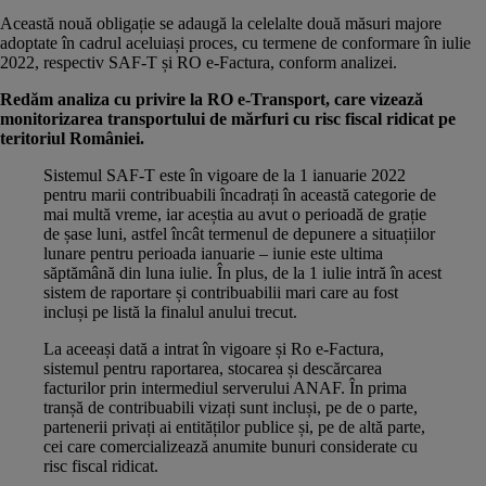
Această nouă obligație se adaugă la celelalte două măsuri majore
adoptate în cadrul aceluiași proces, cu termene de conformare în iulie
2022, respectiv SAF-T și RO e-Factura, conform analizei.
Redăm analiza cu privire la RO e-Transport, care vizează
monitorizarea
transportului de mărfuri
cu risc fiscal ridicat pe
teritoriul României.
Sistemul SAF-T este în vigoare de la 1 ianuarie 2022
pentru marii contribuabili încadrați în această categorie de
mai multă vreme, iar aceștia au avut o perioadă de grație
de șase luni, astfel încât termenul de depunere a situațiilor
lunare pentru perioada ianuarie – iunie este ultima
săptămână din luna iulie. În plus, de la 1 iulie intră în acest
sistem de raportare și contribuabilii mari care au fost
incluși pe listă la finalul anului trecut.
La aceeași dată a intrat în vigoare și Ro e-Factura,
sistemul pentru raportarea, stocarea și descărcarea
facturilor prin intermediul serverului ANAF. În prima
tranșă de contribuabili vizați sunt incluși, pe de o parte,
partenerii privați ai entităților publice și, pe de altă parte,
cei care comercializează anumite bunuri considerate cu
risc fiscal ridicat.