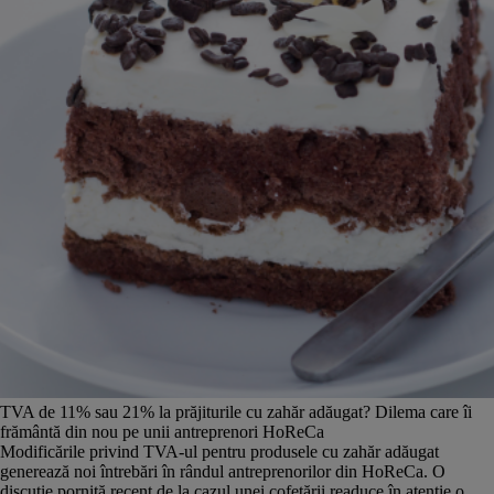
TVA de 11% sau 21% la prăjiturile cu zahăr adăugat? Dilema care îi
frământă din nou pe unii antreprenori HoReCa
Modificările privind TVA-ul pentru produsele cu zahăr adăugat
generează noi întrebări în rândul antreprenorilor din HoReCa. O
discuție pornită recent de la cazul unei cofetării readuce în atenție o