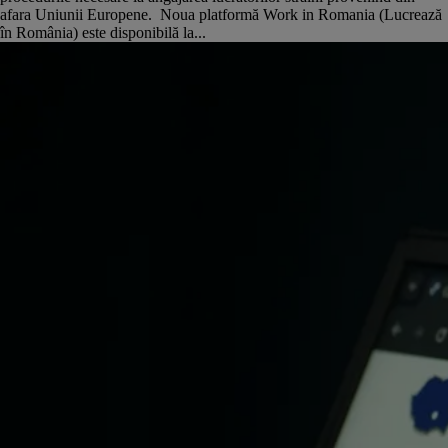
afara Uniunii Europene. Noua platformă Work in Romania (Lucrează
în România) este disponibilă la...