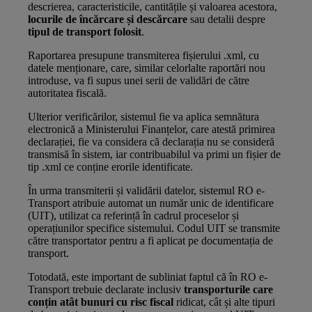
descrierea, caracteristicile, cantitățile și valoarea acestora,
locurile de încărcare și descărcare
sau detalii despre
tipul de transport folosit
.
Raportarea presupune transmiterea fișierului .xml, cu
datele menționare, care, similar celorlalte raportări nou
introduse, va fi supus unei serii de validări de către
autoritatea fiscală.
Ulterior verificărilor, sistemul fie va aplica semnătura
electronică a Ministerului Finanțelor, care atestă primirea
declarației, fie va considera că declarația nu se consideră
transmisă în sistem, iar contribuabilul va primi un fișier de
tip .xml ce conține erorile identificate.
În urma transmiterii și validării datelor, sistemul RO e-
Transport atribuie automat un număr unic de identificare
(UIT), utilizat ca referință în cadrul proceselor și
operațiunilor specifice sistemului. Codul UIT se transmite
către transportator pentru a fi aplicat pe documentația de
transport.
Totodată, este important de subliniat faptul că
în RO e-
Transport trebuie declarate inclusiv
transporturile care
conțin atât bunuri cu risc fiscal
ridicat, cât și alte tipuri