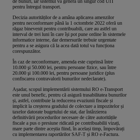
de bunuri, iar sistemul va genera un singur cod UIT
pentru întregul transport.
Decizia autorităților de a amâna aplicarea amenzilor
pentru neconformare până la 1 octombrie 2022 oferă un
răgaz binevenit pentru contribuabili, care au astfel un
interval de trei luni în care își pot pune ordine în sistemele
informatice interne, dar demersurile trebuie urgentate
pentru a se asigura că la acea dată totul va funcționa
corespunzător.
În caz de neconformare, amenda este cuprinsă între
10.000 şi 50.000 lei, pentru persoane fizice, sau între
20.000 şi 100.000 lei, pentru persoane juridice (plus
confiscarea contravalorii bunurilor nedeclarate).
Așadar, scopul implementării sistemului RO e-Transport
este unul benefic, pentru că asigură trasabilitatea bunurilor
și, astfel, contribuie la reducerea evaziunii fiscale și
implicit la creșterea gradului de colectare a impozitelor și
taxelor datorate bugetului de stat, dar întârzierea
definitivării procedurilor necesare de către autoritățile
fiscale a pus o presiune ridicată pe contribuabilii vizați,
mare parte dintre aceștia fiind, în același timp, împovărați
cu implementarea raportărilor SAF-T și RO e-Factura.