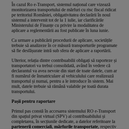
În cazul Ro e-Transport, sistemul național care vizează
monitorizarea transportului de mărfuri cu risc fiscal ridicat
pe teritoriul României, obligativitatea declarării în noul
sistemul a intervenit tot de la 1 iulie, iar clarificările
Ministerului de Finanțe cu privire la modalitatea de
aplicare a reglementării au fost publicate în luna iunie.
Ca urmare a publicării procedurii de aplicare, societățile
trebuie să analizeze în ce măsură transporturile programate
să fie desfășurate intră sub sfera de aplicare a raportării.
Ulterior, relația dintre contribuabilii obligați să raporteze și
transportatori va trebui consolidată, având în vedere că
declarantul va avea nevoie din start de toate datele, cum ar
fi numărul de înmatriculare al vehiculului care realizează
transportul și numai, pentru a le introduce în sistem. Mai
mult, datele trebuie să rămână valabile pe toată durata
transportului.
Pașii pentru raportare
Primul pas constă în accesarea sistemului RO e-Transport
din spațiul privat virtual (SPV) al contribuabilului și
completarea, în secțiunile dedicate, a datelor referitoare la
partenerii comerciali
,
mărfurile transportate
, respectiv