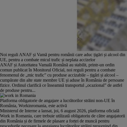
Noi reguli ANAF și Vamă pentru românii care aduc țigări și alcool din
UE, pentru a combate micul trafic și neplata accizelor
ANAF și Autoritatea Vamală Română au stabilit, printr-un ordin
comun publicat în Monitorul Oficial, noi reguli pentru a combate
fenomenul de „mic trafic” cu produse accizabile – țigări și alcool –
cumpărate din alte state membre UE și aduse în România de persoane
fizice. Ordinul clarifică ce înseamnă transportul „ocazional” de astfel
de produse pentru...
Platforma obligatorie de angajare a lucrătorilor străini non-UE în
România, Workinromania, este activă
Ministerul de Interne a lansat, joi, 6 august 2026, platforma oficială
Work in Romania, care trebuie utilizată obligatoriu de către angajatorii
din România și de firmele de plasare a forței de muncă pentru
procedurile necesare la angajarea lucrătorilor străini provenind din