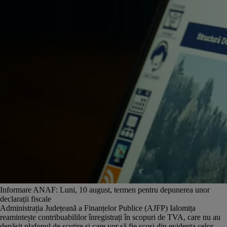
Informare ANAF: Luni, 10 august, termen pentru depunerea unor
declarații fiscale
Administrația Județeană a Finanțelor Publice (AJFP) Ialomița
reamintește contribuabililor înregistrați în scopuri de TVA, care nu au
depășit plafonul de scutire și care vor să fie scoși din evidența celor