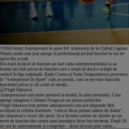
VIDEOstory Antreprenori în sport #4: Antrenorii de la Clubul Laguna
Sharks arată cum poți ajunge la performanță jucând baschet la ora de
sport din școală
Doi foști jucători de baschet au luat calea antreprenoriatului și au
fondat un club privat de baschet care a reușit să ducă o echipă de
seniori în liga națională. Radu Costea și Sorin Dragomirescu povestesc
la ”Antreprenori în Sport” cum au pornit, cum se pot face bani din
baschetul privat și cât costă să menții...
Antreprenorul care pune sportivii la treabă, în afara terenului. Cum
ajunge imaginea Cristinei Neagu pe un panou publicitar
Virgil Stănescu este printre antreprenorii care pot răspunde fără
ocolișuri la celebra întrebare, ”cum ai făcut primul milion de dolari”.
Iar răspunsul e scurt: din sport. Și-a început cariera de sportiv pe un
teren de baschet din curtea unui prestigios liceu bucureștean. După 20
de ani de antrenamente și competiții – două decenii prin valize,...