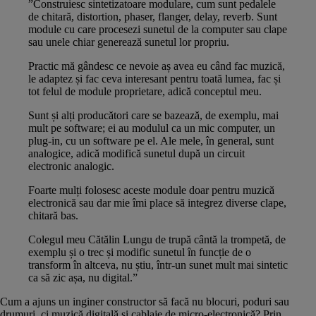
”Construiesc sintetizatoare modulare, cum sunt pedalele
de chitară, distortion, phaser, flanger, delay, reverb. Sunt
module cu care procesezi sunetul de la computer sau clape
sau unele chiar generează sunetul lor propriu.
Practic mă gândesc ce nevoie aș avea eu când fac muzică,
le adaptez și fac ceva interesant pentru toată lumea, fac și
tot felul de module proprietare, adică conceptul meu.
Sunt și alți producători care se bazează, de exemplu, mai
mult pe software; ei au modulul ca un mic computer, un
plug-in, cu un software pe el. Ale mele, în general, sunt
analogice, adică modifică sunetul după un circuit
electronic analogic.
Foarte mulți folosesc aceste module doar pentru muzică
electronică sau dar mie îmi place să integrez diverse clape,
chitară bas.
Colegul meu Cătălin Lungu de trupă cântă la trompetă, de
exemplu și o trec și modific sunetul în funcție de o
transform în altceva, nu știu, într-un sunet mult mai sintetic
ca să zic așa, nu digital.”
Cum a ajuns un inginer constructor să facă nu blocuri, poduri sau
drumuri, ci muzică digitală și cablaje de micro-electronică? Prin