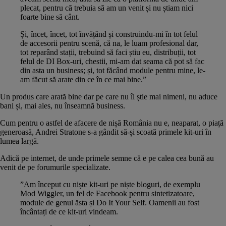
plecat, pentru că trebuia să am un venit și nu știam nici
foarte bine să cânt.
Și, încet, încet, tot învățând și construindu-mi în tot felul
de accesorii pentru scenă, că na, le luam profesional dar,
tot reparând stații, trebuind să faci știu eu, distribuții, tot
felul de
DI Box-uri
, chestii, mi-am dat seama că pot să fac
din asta un business; și, tot făcând module pentru mine, le-
am făcut să arate din ce în ce mai bine.”
Un produs care arată bine dar pe care nu îl știe mai nimeni, nu aduce
bani și, mai ales, nu înseamnă business.
Cum pentru o astfel de afacere de nișă România nu e, neaparat, o piață
generoasă, Andrei Stratone s-a gândit să-și scoată primele kit-uri în
lumea largă.
Adică pe internet, de unde primele semne că e pe calea cea bună au
venit de pe forumurile specializate.
”Am început cu niște kit-uri pe niște bloguri, de exemplu
Mod Wiggler
, un fel de Facebook pentru sintetizatoare,
module de genul ăsta și Do It Your Self. Oamenii au fost
încântați de ce kit-uri vindeam.