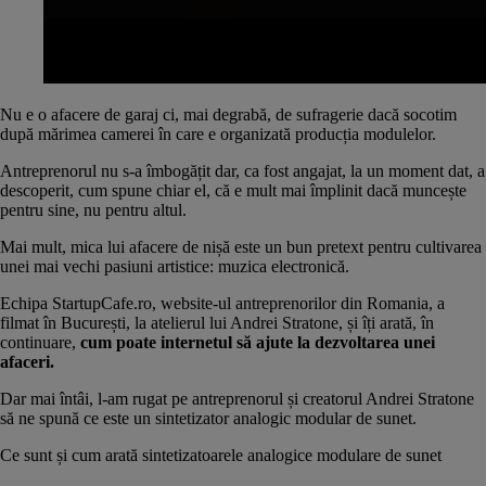
Nu e o afacere de garaj ci, mai degrabă, de sufragerie dacă socotim
după mărimea camerei în care e organizată producția modulelor.
Antreprenorul nu s-a îmbogățit dar, ca fost angajat, la un moment dat, a
descoperit, cum spune chiar el, că e mult mai împlinit dacă muncește
pentru sine, nu pentru altul.
Mai mult, mica lui afacere de nișă este un bun pretext pentru cultivarea
unei mai vechi pasiuni artistice: muzica electronică.
Echipa StartupCafe.ro, website-ul antreprenorilor din Romania, a
filmat în București, la atelierul lui Andrei Stratone, și îți arată, în
continuare,
cum poate internetul să ajute la dezvoltarea unei
afaceri.
Dar mai întâi, l-am rugat pe antreprenorul și creatorul Andrei Stratone
să ne spună ce este un sintetizator analogic modular de sunet.
Ce sunt și cum arată sintetizatoarele analogice modulare de sunet