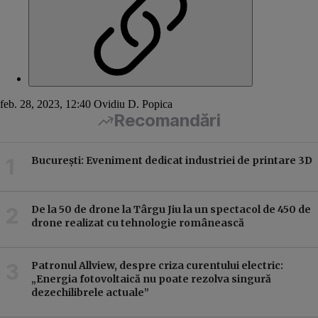
feb. 28, 2023, 12:40
Ovidiu D. Popica
Recomandări
București: Eveniment dedicat industriei de printare 3D
Bu
De la 50 de drone la Târgu Jiu la un spectacol de 450 de
drone realizat cu tehnologie românească
Patronul Allview, despre criza curentului electric:
„Energia fotovoltaică nu poate rezolva singură
dezechilibrele actuale”