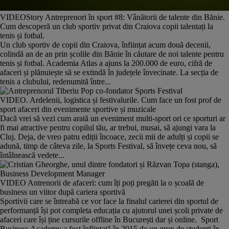
VIDEOStory Antreprenori în sport #8: Vânătorii de talente din Bănie.
Cum descoperă un club sportiv privat din Craiova copii talentați la
tenis și fotbal.
Un club sportiv de copii din Craiova, înființat acum două decenii,
colindă an de an prin școlile din Bănie în căutare de noi talente pentru
tenis și fotbal. Academia Atlas a ajuns la 200.000 de euro, cifră de
afaceri și plănuiește să se extindă în județele învecinate. La secția de
tenis a clubului, redenumită între...
VIDEO. Ardelenii, logistica și festivalurile. Cum face un fost prof de
sport afaceri din evenimente sportive și muzicale
Dacă vrei să vezi cum arată un eveniment multi-sport ori ce sporturi ar
fi mai atractive pentru copilul tău, ar trebui, musai, să ajungi vara la
Cluj. Deja, de vreo patru ediții încoace, zecii mii de adulți și copii se
adună, timp de câteva zile, la Sports Festival, să învețe ceva nou, să
întâlnească vedete...
VIDEO Antrenorii de afaceri: cum îți poți pregăti la o școală de
business un viitor după cariera sportivă
Sportivii care se întreabă ce vor face la finalul carierei din sportul de
performanță își pot completa educația cu ajutorul unei școli private de
afaceri care își ține cursurile offline în București dar și online. Sport
Business Academy a fost înființată în 2015 de un grup de studenți în