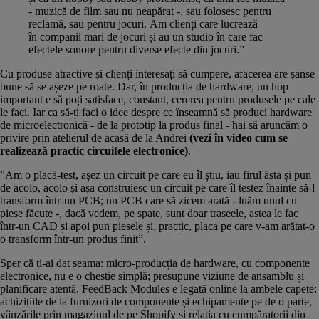
- muzică de film sau nu neapărat -, sau folosesc pentru
reclamă, sau pentru jocuri. Am clienți care lucrează
în companii mari de jocuri și au un studio în care fac
efectele sonore pentru diverse efecte din jocuri.”
Cu produse atractive și clienți interesați să cumpere, afacerea are șanse
bune să se așeze pe roate. Dar, în producția de hardware, un hop
important e să poți satisface, constant, cererea pentru produsele pe cale
le faci. Iar ca să-ți faci o idee despre ce înseamnă să produci hardware
de microelectronică - de la prototip la produs final - hai să aruncăm o
privire prin atelierul de acasă de la Andrei
(vezi în video cum se
realizează practic circuitele electronice)
.
”Am o placă-test, așez un circuit pe care eu îl știu, iau firul ăsta și pun
de acolo, acolo și așa construiesc un circuit pe care îl testez înainte să-l
transform într-un PCB; un PCB care să zicem arată - luăm unul cu
piese făcute -, dacă vedem, pe spate, sunt doar traseele, astea le fac
într-un CAD și apoi pun piesele și, practic, placa pe care v-am arătat-o
o transform într-un produs finit”.
Sper că ți-ai dat seama: micro-producția de hardware, cu componente
electronice, nu e o chestie simplă; presupune viziune de ansamblu și
planificare atentă. FeedBack Modules e legată online la ambele capete:
achizițiile de la furnizori de componente și echipamente pe de o parte,
vânzările prin magazinul de pe Shopify și relația cu cumpăratorii din