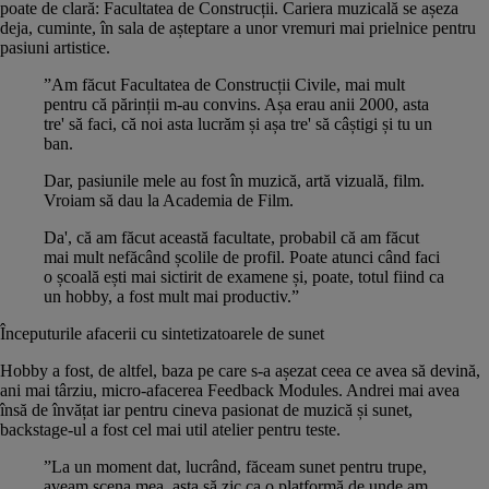
poate de clară: Facultatea de Construcții. Cariera muzicală se așeza
deja, cuminte, în sala de așteptare a unor vremuri mai prielnice pentru
pasiuni artistice.
”Am făcut Facultatea de Construcții Civile, mai mult
pentru că părinții m-au convins. Așa erau anii 2000, asta
tre' să faci, că noi asta lucrăm și așa tre' să câștigi și tu un
ban.
Dar, pasiunile mele au fost în muzică, artă vizuală, film.
Vroiam să dau la Academia de Film.
Da', că am făcut această facultate, probabil că am făcut
mai mult nefăcând școlile de profil. Poate atunci când faci
o școală ești mai sictirit de examene și, poate, totul fiind ca
un hobby, a fost mult mai productiv.”
Începuturile afacerii cu sintetizatoarele de sunet
Hobby a fost, de altfel, baza pe care s-a așezat ceea ce avea să devină,
ani mai târziu, micro-afacerea Feedback Modules. Andrei mai avea
însă de învățat iar pentru cineva pasionat de muzică și sunet,
backstage-ul a fost cel mai util atelier pentru teste.
”La un moment dat, lucrând, făceam sunet pentru trupe,
aveam scena mea, asta să zic ca o platformă de unde am