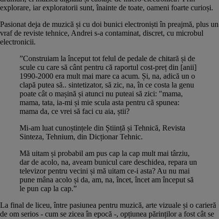
explorare, iar exploratorii sunt, înainte de toate, oameni foarte curioși.
Pasionat deja de muzică și cu doi bunici electroniști în preajmă, plus un
vraf de reviste tehnice, Andrei s-a contaminat, discret, cu microbul
electronicii.
”Construiam la început tot felul de pedale de chitară și de
scule cu care să cânt pentru că raportul cost-preț din [anii]
1990-2000 era mult mai mare ca acum. Și, na, adică un o
clapă putea să.. sintetizator, să zic, na, în ce costa la genu
poate cât o mașină și atunci nu puteai să zici: "mama,
mama, tata, ia-mi și mie scula asta pentru că spunea:
mama da, ce vrei să faci cu aia, știi?
Mi-am luat cunoștințele din Știință și Tehnică, Revista
Sinteza, Tehnium, din Dicționar Tehnic.
Mă uitam și probabil am pus cap la cap mult mai târziu,
dar de acolo, na, aveam bunicul care deschidea, repara un
televizor pentru vecini și mă uitam ce-i asta? Au nu mai
pune mâna acolo și da, am, na, încet, încet am început să
le pun cap la cap.”
La final de liceu, între pasiunea pentru muzică, arte vizuale și o carieră
de om serios - cum se zicea în epocă -, opțiunea părinților a fost cât se