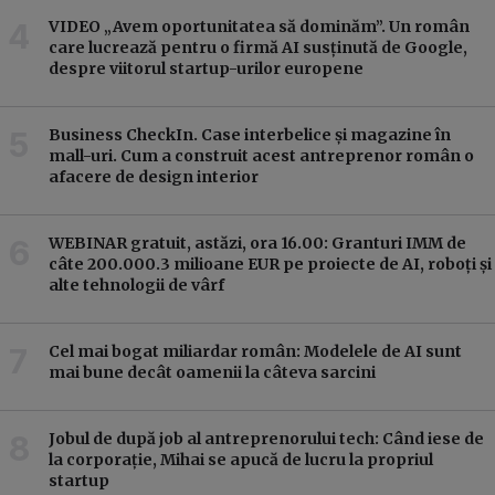
VIDEO „Avem oportunitatea să dominăm”. Un român
care lucrează pentru o firmă AI susținută de Google,
despre viitorul startup-urilor europene
Business CheckIn. Case interbelice și magazine în
mall-uri. Cum a construit acest antreprenor român o
afacere de design interior
WEBINAR gratuit, astăzi, ora 16.00: Granturi IMM de
câte 200.000.3 milioane EUR pe proiecte de AI, roboți și
alte tehnologii de vârf
Cel mai bogat miliardar român: Modelele de AI sunt
mai bune decât oamenii la câteva sarcini
Jobul de după job al antreprenorului tech: Când iese de
la corporație, Mihai se apucă de lucru la propriul
startup