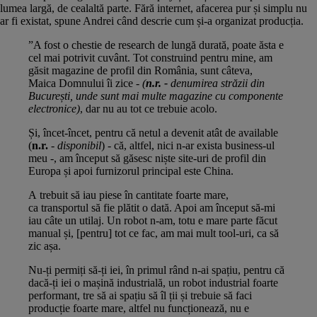
lumea largă, de cealaltă parte. Fără internet, afacerea pur și simplu nu
ar fi existat, spune Andrei când descrie cum și-a organizat producția.
”A fost o chestie de research de lungă durată, poate ăsta e
cel mai potrivit cuvânt. Tot construind pentru mine, am
găsit magazine de profil din România, sunt câteva,
Maica Domnului îi zice -
(
n.r. -
denumirea străzii din
București, unde sunt mai multe magazine cu componente
electronice)
, dar nu au tot ce trebuie acolo.
Și, încet-încet, pentru că netul a devenit atât de available
(
n.r.
-
disponibil
) - că, altfel, nici n-ar exista business-ul
meu -, am început să găsesc niște site-uri de profil din
Europa și apoi furnizorul principal este China.
A trebuit să iau piese în cantitate foarte mare,
ca transportul să fie plătit o dată. Apoi am început să-mi
iau câte un utilaj. Un robot n-am, totu e mare parte făcut
manual și, [pentru] tot ce fac, am mai mult tool-uri, ca să
zic așa.
Nu-ți permiți să-ți iei, în primul rând n-ai spațiu, pentru că
dacă-ți iei o mașină industrială, un robot industrial foarte
performant, tre să ai spațiu să îl ții și trebuie să faci
producție foarte mare, altfel nu funcționează, nu e