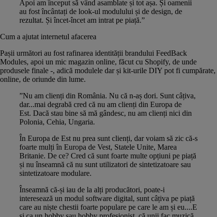
Apoi am început să vând asamblate și tot așa. Și oamenii
au fost încântați de look-ul modulului și de design, de
rezultat. Și încet-încet am intrat pe piață.”
Cum a ajutat internetul afacerea
Pașii următori au fost rafinarea identității brandului FeedBack
Modules, apoi un mic magazin online, făcut cu Shopify, de unde
produsele finale -, adică modulele dar și kit-urile DIY pot fi cumpărate,
online, de oriunde din lume.
”Nu am clienți din România. Nu că n-aș dori. Sunt câțiva,
dar...mai degrabă cred că nu am clienți din Europa de
Est. Dacă stau bine să mă gândesc, nu am clienți nici din
Polonia, Cehia, Ungaria.
În Europa de Est nu prea sunt clienți, dar voiam să zic că-s
foarte mulți în Europa de Vest, Statele Unite, Marea
Britanie. De ce? Cred că sunt foarte multe opțiuni pe piață
și nu înseamnă că nu sunt utilizatori de sintetizatoare sau
sintetizatoare modulare.
Înseamnă că-și iau de la alți producători, poate-i
interesează un modul software digital, sunt câțiva pe piață
care au niște chestii foarte populare pe care le am și eu....E
și ca un hobby sau hobby profesionist, că unii fac muzică