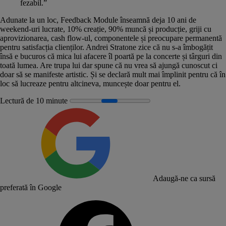
fezabil.”
Adunate la un loc, Feedback Module înseamnă deja 10 ani de
weekend-uri lucrate, 10% creație, 90% muncă și producție, griji cu
aprovizionarea, cash flow-ul, componentele și preocupare permanentă
pentru satisfacția clienților. Andrei Stratone zice că nu s-a îmbogățit
însă e bucuros că mica lui afacere îl poartă pe la concerte și târguri din
toată lumea. Are trupa lui dar spune că nu vrea să ajungă cunoscut ci
doar să se manifeste artistic. Și se declară mult mai împlinit pentru că în
loc să lucreaze pentru altcineva, muncește doar pentru el.
Lectură de 10 minute
Adaugă-ne ca sursă
preferată în Google