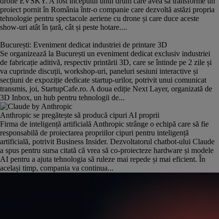
drone EVSKY. A fost începutul unui drum care avea să transforme un
proiect pornit în România într-o companie care dezvoltă astăzi propria
tehnologie pentru spectacole aeriene cu drone și care duce aceste
show-uri atât în țară, cât și peste hotare....
București: Eveniment dedicat industriei de printare 3D
Se organizează la București un eveniment dedicat exclusiv industriei
de fabricație aditivă, respectiv printării 3D, care se întinde pe 2 zile și
va cuprinde discuții, workshop-uri, paneluri sesiuni interactive și
secțiuni de expoziție dedicate startup-urilor, potrivit unui comunicat
transmis, joi, StartupCafe.ro. A doua ediție Next Layer, organizată de
3D Inbox, un hub pentru tehnologii de...
Anthropic se pregătește să producă cipuri AI proprii
Firma de inteligență artificială Anthropic strânge o echipă care să fie
responsabilă de proiectarea propriilor cipuri pentru inteligență
artificială, potrivit Business Insider. Dezvoltatorul chatbot-ului Claude
a spus pentru sursa citată că vrea să co-proiecteze hardware și modele
AI pentru a ajuta tehnologia să ruleze mai repede și mai eficient. În
același timp, compania va continua...