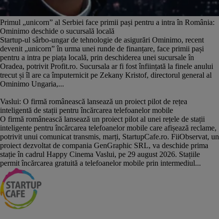
Primul „unicorn” al Serbiei face primii pași pentru a intra în România:
Ominimo deschide o sucursală locală
Startup-ul sârbo-ungar de tehnologie de asigurări Ominimo, recent
devenit „unicorn” în urma unei runde de finanțare, face primii pași
pentru a intra pe piața locală, prin deschiderea unei sucursale în
Oradea, potrivit Profit.ro. Sucursala ar fi fost înființată la finele anului
trecut și îl are ca împuternicit pe Zekany Kristof, directorul general al
Ominimo Ungaria,...
Vaslui: O firmă românească lansează un proiect pilot de rețea
inteligentă de stații pentru încărcarea telefoanelor mobile
O firmă românească lansează un proiect pilot al unei rețele de stații
inteligente pentru încărcarea telefoanelor mobile care afișează reclame,
potrivit unui comunicat transmis, marți, StartupCafe.ro. FiiObservat, un
proiect dezvoltat de compania GenGraphic SRL, va deschide prima
stație în cadrul Happy Cinema Vaslui, pe 29 august 2026. Stațiile
permit încărcarea gratuită a telefoanelor mobile prin intermediul...