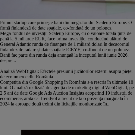
Primul startup care primește bani din mega-fondul Scaleup Europe: O
firmă finlandeză de date spațiale, co-fondată de un polonez
Mega-fondul de investiții Scaleup Europe, cu o valoare totală-țintă de
până la 5 miliarde EUR, face prima investiție, conducând alături de
General Atlantic runda de finanțare de 1 miliard dolari în decacornul
finlandez de radare și date spațiale ICEYE, co-fondat de un polonez.
Banii fac parte din runda deja anunțată la începutul lunii iunie 2026,
despre...
Analiză WebDigital: Efectele presiunii jucătorilor externi asupra pieței
de ecommerce din România
Competiția din Google Shopping în România s-a rescris în ultimele 18
luni. O analiză realizată de agenția de marketing digital WebDigital, pe
2,5 ani de date Google Ads Auction Insights acoperind 19 industrii de
ecommerce, arată că Trendyol a trecut de la o prezență marginală în
2024 la aproape două treimi din licitațiile monitorizate în...