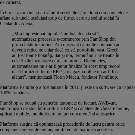
de curierat.
În Grecia, românii și-au vândut serviciile către două companii elene
aflate sub tutela aceluiași grup de firme, care au sediul social în
Chalandri, Atena.
„M-a impresionat faptul că au luat decizia să își
automatizeze procesele e-commerce prin FamShop din
prima întâlnire online. Am observat că multe companii au
devenit reticente chiar dacă există portofoliu vast. Grecii
au fost foarte hotărâți, dar și noi, terminându-ne treaba în
cele 5 zile lucratoare cum am promis. Bineînțeles,
automatizarea nu s-ar fi putut finaliza în acest timp record
dacă furnizorii lor de ERP și magazin online nu ar fi fost
alături”, menționează Florin Măcău, fondator FamShop.
Platforma FamShop a fost lansată în 2016 și este un software cu capital
100% românesc.
FamShop se ocupă cu generări automate de facturi, AWB-uri,
sincronizări de stoc între softurile ERP și canalele de vânzare online,
aplicații mobile, monitorizare prețuri concurență și auto-price.
Platforma susține că optimizează procedurile de lucru pentru orice
companie care vinde online, indiferent de mărimea acesteia.