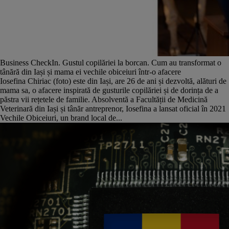
Business CheckIn. Gustul copilăriei la borcan. Cum au transformat o
tânără din Iași și mama ei vechile obiceiuri într-o afacere
Iosefina Chiriac (foto) este din Iași, are 26 de ani și dezvoltă, alături de
mama sa, o afacere inspirată de gusturile copilăriei și de dorința de a
păstra vii rețetele de familie. Absolventă a Facultății de Medicină
Veterinară din Iași și tânăr antreprenor, Iosefina a lansat oficial în 2021
Vechile Obiceiuri, un brand local de...