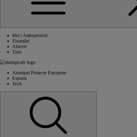
Idei | Antreprenori
Finanțări
Afaceri
Taxe
Anunțuri Proiecte Europene
Esports
Tech