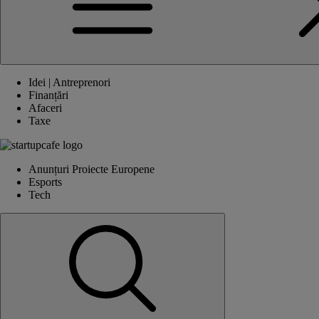
Idei | Antreprenori
Finanțări
Afaceri
Taxe
Anunțuri Proiecte Europene
Esports
Tech