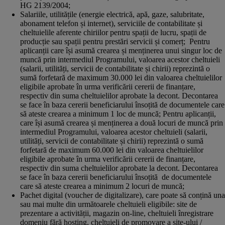
HG 2139/2004;
Salariile, utilitățile (energie electrică, apă, gaze, salubritate,
abonament telefon și internet), serviciile de contabilitate și
cheltuielile aferente chiriilor pentru spații de lucru, spații de
producție sau spații pentru prestări servicii și comerț; Pentru
aplicanții care își asumă crearea și menținerea unui singur loc de
muncă prin intermediul Programului, valoarea acestor cheltuieli
(salarii, utilități, servicii de contabilitate și chirii) reprezintă o
sumă forfetară de maximum 30.000 lei din valoarea cheltuielilor
eligibile aprobate în urma verificării cererii de finanțare,
respectiv din suma cheltuielilor aprobate la decont. Decontarea
se face în baza cererii beneficiarului însoțită de documentele care
să ateste crearea a minimum 1 loc de muncă; Pentru aplicanții,
care își asumă crearea și menținerea a două locuri de muncă prin
intermediul Programului, valoarea acestor cheltuieli (salarii,
utilități, servicii de contabilitate și chirii) reprezintă o sumă
forfetară de maximum 60.000 lei din valoarea cheltuielilor
eligibile aprobate în urma verificării cererii de finanțare,
respectiv din suma cheltuielilor aprobate la decont. Decontarea
se face în baza cererii beneficiarului însoțită de documentele
care să ateste crearea a minimum 2 locuri de muncă;
Pachet digital (voucher de digitalizare), care poate să conțină una
sau mai multe din următoarele cheltuieli eligibile: site de
prezentare a activității, magazin on-line, cheltuieli înregistrare
domeniu fără hosting, cheltuieli de promovare a site-ului /