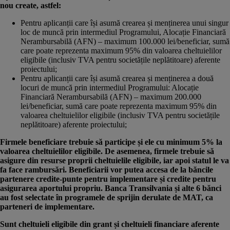
nou create, astfel:
Pentru aplicanții care își asumă crearea și menținerea unui singur
loc de muncă prin intermediul Programului, Alocație Financiară
Nerambursabilă (AFN) – maximum 100.000 lei/beneficiar, sumă
care poate reprezenta maximum 95% din valoarea cheltuielilor
eligibile (inclusiv TVA pentru societățile neplătitoare) aferente
proiectului;
Pentru aplicanții care își asumă crearea și menținerea a două
locuri de muncă prin intermediul Programului: Alocație
Financiară Nerambursabilă (AFN) – maximum 200.000
lei/beneficiar, sumă care poate reprezenta maximum 95% din
valoarea cheltuielilor eligibile (inclusiv TVA pentru societățile
neplătitoare) aferente proiectului;
Firmele beneficiare trebuie să participe și ele cu minimum 5% la
valoarea cheltuielilor eligibile. De asemenea, firmele trebuie să
asigure din resurse proprii cheltuielile eligibile, iar apoi statul le va
fa face rambursări.
Beneficiarii vor putea accesa de la băncile
partenere credite-punte pentru implementare și credite pentru
asigurarea aportului propriu.
Banca Transilvania
și alte 6 bănci
au fost selectate în programele de sprijin derulate de MAT, ca
parteneri de implementare.
Sunt cheltuieli eligibile din grant și cheltuieli financiare aferente