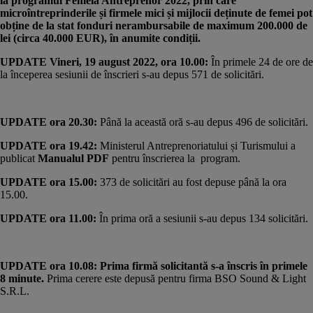
la programul Femeia Antreprenor 2022, prin care
microîntreprinderile și firmele mici și mijlocii deținute de femei pot
obține de la stat fonduri nerambursabile de maximum 200.000 de
lei (circa 40.000 EUR), în anumite condiții.
UPDATE Vineri, 19 august 2022, ora 10.00:
În primele 24 de ore de
la începerea sesiunii de înscrieri s-au depus 571 de solicitări.
UPDATE ora 20.30:
Până la această oră s-au depus 496 de solicitări.
UPDATE ora 19.42:
Ministerul Antreprenoriatului și Turismului a
publicat
Manualul PDF
pentru înscrierea la program.
UPDATE ora 15.00:
373 de solicitări au fost depuse până la ora
15.00.
UPDATE ora 11.00:
În prima oră a sesiunii s-au depus 134 solicitări.
UPDATE ora 10.08: Prima firmă solicitantă s-a înscris în primele
8 minute.
Prima cerere este depusă pentru firma BSO Sound & Light
S.R.L.