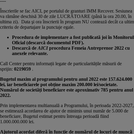
----
Înscrierile se fac AICI, pe portalul de granturi IMM Recover. Sesiunea
va rămâne deschisă 30 de zile LUCRĂTOARE (până la ora 20.00, în
ultima zi). Data şi ora înscrierii în program NU contează decât ca ultim
criteriu de departajare la punctaje egale.
Procedura de implementare a fost publicată joi în Monitorul
Oficial (descarcă documentul PDF).
Descarcă de
AICI
procedura Femeia Antreprenor 2022 cu
anexele relevante.
Call Center pentru informații legate de particularitățile măsurii de
sprijin:
0219059
.
Bugetul maxim al programului pentru anul 2022 este 157.624.000
lei, iar beneficiarele pot obține maxim 200.000 lei/societate.
Numărul de societăți beneficiare este aproximativ 785 pentru anul
2022.
Prin implementarea multianuală a Programului, în perioada 2022-2027,
se estimează acordarea de ajutor de minimis unui număr de 5.000 de
beneficiare, Bugetul estimat pentru întreaga perioadă fiind
1.000.000.000 lei.
Ajutorul acordat diferă în funcție de numărul de locuri de muncă