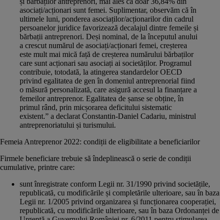
și bărbaților antreprenori, mai ales că doar 36,84% din
asociați/acționari sunt femei. Suplimentar, observăm că în
ultimele luni, ponderea asociaților/acționarilor din cadrul
persoanelor juridice favorizează decalajul dintre femeile și
bărbații antreprenori. Deși nominal, de la începutul anului
a crescut numărul de asociați/acționari femei, creșterea
este mult mai mică față de creșterea numărului bărbaților
care sunt acționari sau asociați ai societăților. Programul
contribuie, totodată, la atingerea standardelor OECD
privind egalitatea de gen în domeniul antreprenorial fiind
o măsură personalizată, care asigură accesul la finanțare a
femeilor antreprenor. Egalitatea de șanse se obține, în
primul rând, prin micșorarea deficitului sistematic
existent.” a declarat Constantin-Daniel Cadariu, ministrul
antreprenoriatului și turismului.
Femeia Antreprenor 2022: condiții de eligibilitate a beneficiarilor
Firmele beneficiare trebuie să îndeplinească o serie de condiții
cumulative, printre care:
sunt înregistrate conform Legii nr. 31/1990 privind societățile,
republicată, cu modificările și completările ulterioare, sau în baza
Legii nr. 1/2005 privind organizarea și funcționarea cooperației,
republicată, cu modificările ulterioare, sau în baza Ordonanței de
Urgență a Guvernului României nr. 6/2011 pentru stimularea