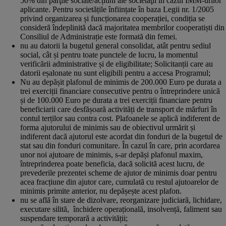
50% din părţile sociale/acțiuni ale societăţii în cazul IMM-urilor
aplicante. Pentru societățile înființate în baza Legii nr. 1/2005
privind organizarea și funcționarea cooperației, condiția se
consideră îndeplinită dacă majoritatea membrilor cooperatiști din
Consiliul de Administrație este formată din femei.
nu au datorii la bugetul general consolidat, atât pentru sediul
social, cât și pentru toate punctele de lucru, la momentul
verificării administrative și de eligibilitate; Solicitanții care au
datorii eșalonate nu sunt eligibili pentru a accesa Programul;
Nu au depășit plafonul de minimis de 200.000 Euro pe durata a
trei exerciții financiare consecutive pentru o întreprindere unică
și de 100.000 Euro pe durata a trei exerciții financiare pentru
beneficiarii care desfășoară activități de transport de mărfuri în
contul terților sau contra cost. Plafoanele se aplică indiferent de
forma ajutorului de minimis sau de obiectivul urmărit și
indiferent dacă ajutorul este acordat din fonduri de la bugetul de
stat sau din fonduri comunitare. În cazul în care, prin acordarea
unor noi ajutoare de minimis, s-ar depăși plafonul maxim,
întreprinderea poate beneficia, dacă solicită acest lucru, de
prevederile prezentei scheme de ajutor de minimis doar pentru
acea fracțiune din ajutor care, cumulată cu restul ajutoarelor de
minimis primite anterior, nu depășește acest plafon.
nu se află în stare de dizolvare, reorganizare judiciară, lichidare,
executare silită, închidere operațională, insolvență, faliment sau
suspendare temporară a activității;