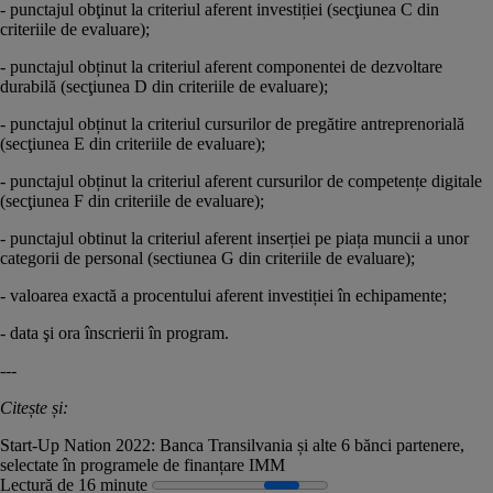
- punctajul obţinut la criteriul aferent investiției (secţiunea C din
criteriile de evaluare);
- punctajul obținut la criteriul aferent componentei de dezvoltare
durabilă (secţiunea D din criteriile de evaluare);
- punctajul obținut la criteriul cursurilor de pregătire antreprenorială
(secţiunea E din criteriile de evaluare);
- punctajul obținut la criteriul aferent cursurilor de competențe digitale
(secţiunea F din criteriile de evaluare);
- punctajul obtinut la criteriul aferent inserției pe piața muncii a unor
categorii de personal (sectiunea G din criteriile de evaluare);
- valoarea exactă a procentului aferent investiției în echipamente;
- data şi ora înscrierii în program.
---
Citește și:
Start-Up Nation 2022: Banca Transilvania și alte 6 bănci partenere,
selectate în programele de finanțare IMM
Lectură de 16 minute