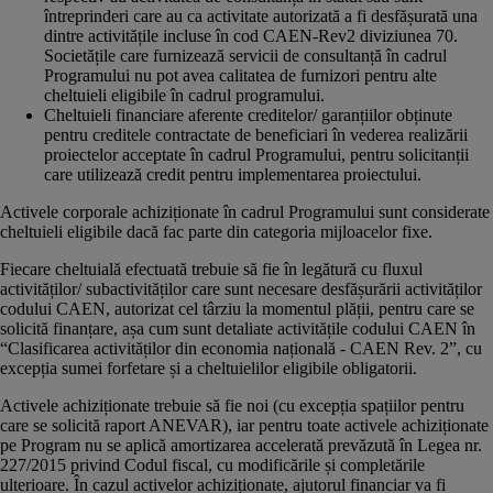
întreprinderi care au ca activitate autorizată a fi desfășurată una
dintre activitățile incluse în cod CAEN-Rev2 diviziunea 70.
Societățile care furnizează servicii de consultanță în cadrul
Programului nu pot avea calitatea de furnizori pentru alte
cheltuieli eligibile în cadrul programului.
Cheltuieli financiare aferente creditelor/ garanțiilor obținute
pentru creditele contractate de beneficiari în vederea realizării
proiectelor acceptate în cadrul Programului, pentru solicitanții
care utilizează credit pentru implementarea proiectului.
Activele corporale achiziționate în cadrul Programului sunt considerate
cheltuieli eligibile dacă fac parte din categoria mijloacelor fixe.
Fiecare cheltuială efectuată trebuie să fie în legătură cu fluxul
activităților/ subactivităților care sunt necesare desfășurării activităților
codului CAEN, autorizat cel târziu la momentul plății, pentru care se
solicită finanțare, așa cum sunt detaliate activitățile codului CAEN în
“Clasificarea activităților din economia națională - CAEN Rev. 2”, cu
excepția sumei forfetare și a cheltuielilor eligibile obligatorii.
Activele achiziționate trebuie să fie noi (cu excepția spațiilor pentru
care se solicită raport ANEVAR), iar pentru toate activele achiziționate
pe Program nu se aplică amortizarea accelerată prevăzută în Legea nr.
227/2015 privind Codul fiscal, cu modificările și completările
ulterioare. În cazul activelor achiziționate, ajutorul financiar va fi