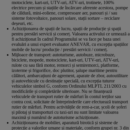
motociclete, kart-uri, UTV-uri, ATV-uri, trotinete, 100%
electrice precum și stațiile de încărcare aferente acestora, pompe
de căldură, mini-eoliene, compresoare aer, panouri și / sau
sisteme fotovoltaice, panouri solare, stații sortare – reciclare
deșeuri, etc.
Achiziționarea de spații de lucru, spații de producție și spații
pentru prestări servicii și comerț. Valoarea activului ce urmează a
fi achiziționat în cadrul Programului se va face pe baza unei
evaluări a unui expert evaluator ANEVAR, cu excepția spațiilor
mobile de lucru/ producție / prestări servicii / comerț.
Mijloace de transport: autoturisme, autobuze, microbuze,
biciclete, mopede, motociclete, kart-uri, UTV-uri, ATV-uri,
rulote cu sau fără motor, remorci și semiremorci, platforme,
izoterme și frigorifice, doc plutitor, șalupe maritime pentru
călători, ambarcațiuni de agrement, aparate de zbor, autoutilitare
și autovehicule cu destinație specială, cu excepția tuturor
vehiculelor simbol G, conform Ordinului MLPTL 211/2003 cu
modificările și completările ulterioare. Nu se finanțează
vehiculele de transport rutier de mărfuri în contul terților sau
contra cost, solicitate de întreprinderile care efectuează transport
rutier de mărfuri. Pentru activitățile de rent-a-car, școli de șoferi
și pilotaj și transporturi cu taxi-uri nu sunt limitate valoarea
maximă și numărul de autoturisme achiziționate.
Achiziționarea de mobilier, aparatură birotică și sisteme de
protecție a valorilor umane și materiale, conform grupei nr. 3 din