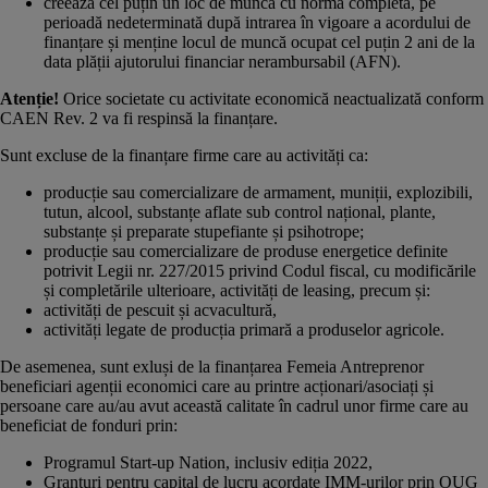
creează cel puțin un loc de muncă cu normă completă, pe
perioadă nedeterminată după intrarea în vigoare a acordului de
finanțare și menține locul de muncă ocupat cel puțin 2 ani de la
data plății ajutorului financiar nerambursabil (AFN).
Atenție!
Orice societate cu activitate economică neactualizată conform
CAEN Rev. 2 va fi respinsă la finanțare.
Sunt excluse de la finanțare firme care au activități ca:
producție sau comercializare de armament, muniții, explozibili,
tutun, alcool, substanțe aflate sub control național, plante,
substanțe și preparate stupefiante și psihotrope;
producție sau comercializare de produse energetice definite
potrivit Legii nr. 227/2015 privind Codul fiscal, cu modificările
și completările ulterioare, activități de leasing, precum și:
activități de pescuit și acvacultură,
activități legate de producția primară a produselor agricole.
De asemenea, sunt exluși de la finanțarea Femeia Antreprenor
beneficiari agenții economici care au printre acționari/asociați și
persoane care au/au avut această calitate în cadrul unor firme care au
beneficiat de fonduri prin:
Programul Start-up Nation, inclusiv ediția 2022,
Granturi pentru capital de lucru acordate IMM-urilor prin OUG