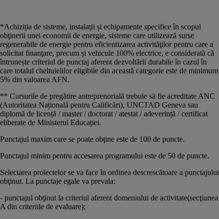
*Achiziția de sisteme, instalații și echipamente specifice în scopul
obţinerii unei economii de energie, sisteme care utilizează surse
regenerabile de energie pentru eficientizarea activităţilor pentru care a
solicitat finanţare, precum și vehicule 100% electrice, e considerată că
întrunește criteriul de punctaj aferent dezvoltării durabile în cazul în
care totalul cheltuielilor eligibile din această categorie este de minimum
5% din valoarea AFN.
** Cursurile de pregătire antreprenorială trebuie să fie acreditate ANC
(Autoritatea Națională pentru Calificări), UNCTAD Geneva sau
diplomă de licență / master / doctorat / atestat / adeverință / certificat
eliberate de Ministerul Educației.
Punctajul maxim care se poate obţine este de 100 de puncte.
Punctajul minim pentru accesarea programului este de 50 de puncte.
Selectarea proiectelor se va face în ordinea descrescătoare a punctajului
obţinut. La punctaje egale va prevala:
- punctajul obţinut la criteriul aferent domeniului de activitate(secţiunea
A din criteriile de evaluare);