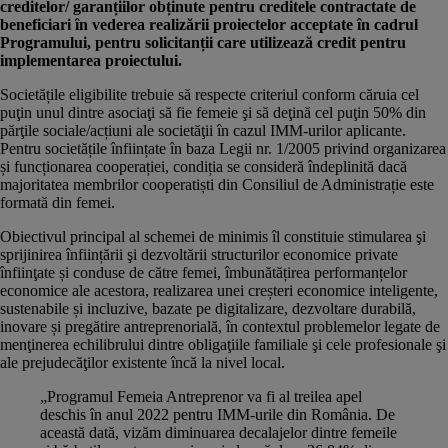
creditelor/ garanțiilor obținute pentru creditele contractate de
beneficiari în vederea realizării proiectelor acceptate în cadrul
Programului, pentru solicitanții care utilizează credit pentru
implementarea proiectului.
Societățile eligibilite trebuie să respecte criteriul conform căruia cel
puţin unul dintre asociaţi să fie femeie şi să deţină cel puţin 50% din
părţile sociale/acțiuni ale societăţii în cazul IMM-urilor aplicante.
Pentru societățile înființate în baza Legii nr. 1/2005 privind organizarea
și funcționarea cooperației, condiția se consideră îndeplinită dacă
majoritatea membrilor cooperatiști din Consiliul de Administrație este
formată din femei.
Obiectivul principal al schemei de minimis îl constituie stimularea şi
sprijinirea înființării şi dezvoltării structurilor economice private
înfiinţate și conduse de către femei, îmbunătățirea performanțelor
economice ale acestora, realizarea unei creșteri economice inteligente,
sustenabile și incluzive, bazate pe digitalizare, dezvoltare durabilă,
inovare și pregătire antreprenorială, în contextul problemelor legate de
menţinerea echilibrului dintre obligaţiile familiale şi cele profesionale şi
ale prejudecăţilor existente încă la nivel local.
„Programul Femeia Antreprenor va fi al treilea apel
deschis în anul 2022 pentru IMM-urile din România. De
această dată, vizăm diminuarea decalajelor dintre femeile