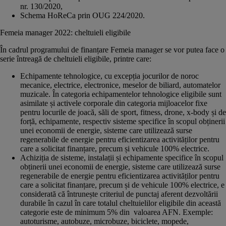
nr. 130/2020,
Schema HoReCa prin OUG 224/2020.
Femeia manager 2022: cheltuieli eligibile
În cadrul programului de finanțare Femeia manager se vor putea face o
serie întreagă de cheltuieli eligibile, printre care:
Echipamente tehnologice, cu excepția jocurilor de noroc
mecanice, electrice, electronice, meselor de biliard, automatelor
muzicale. În categoria echipamentelor tehnologice eligibile sunt
asimilate și activele corporale din categoria mijloacelor fixe
pentru locurile de joacă, săli de sport, fitness, drone, x-body și de
forță, echipamente, respectiv sisteme specifice în scopul obținerii
unei economii de energie, sisteme care utilizează surse
regenerabile de energie pentru eficientizarea activităților pentru
care a solicitat finanțare, precum și vehicule 100% electrice.
Achiziția de sisteme, instalații și echipamente specifice în scopul
obținerii unei economii de energie, sisteme care utilizează surse
regenerabile de energie pentru eficientizarea activităților pentru
care a solicitat finanțare, precum și de vehicule 100% electrice, e
considerată că întrunește criteriul de punctaj aferent dezvoltării
durabile în cazul în care totalul cheltuielilor eligibile din această
categorie este de minimum 5% din valoarea AFN. Exemple:
autoturisme, autobuze, microbuze, biciclete, mopede,