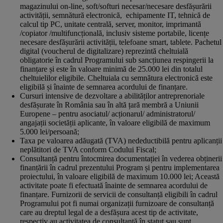
magazinului on-line, soft/softuri necesar/necesare desfășurării
activității, semnătură electronică, echipamente IT, tehnică de
calcul tip PC, unitate centrală, server, monitor, imprimantă
/copiator /multifuncțională, inclusiv sisteme portabile, licențe
necesare desfășurării activității, telefoane smart, tablete. Pachetul
digital (voucherul de digitalizare) reprezintă cheltuială
obligatorie în cadrul Programului sub sancțiunea respingerii la
finanțare și este în valoare minimă de 25.000 lei din totalul
cheltuielilor eligibile. Cheltuiala cu semnătura electronică este
eligibilă și înainte de semnarea acordului de finanțare.
Cursuri intensive de dezvoltare a abilităților antreprenoriale
desfășurate în România sau în altă țară membră a Uniunii
Europene – pentru asociatul/ acționarul/ administratorul/
angajații societății aplicante, în valoare eligibilă de maximum
5.000 lei/persoană;
Taxa pe valoarea adăugată (TVA) nedeductibilă pentru aplicanții
neplătitori de TVA conform Codului Fiscal;
Consultanță pentru întocmirea documentației în vederea obținerii
finanțării în cadrul prezentului Program și pentru implementarea
proiectului, în valoare eligibilă de maximum 10.000 lei; Această
activitate poate fi efectuată înainte de semnarea acordului de
finanțare. Furnizorii de servicii de consultanță eligibili în cadrul
Programului pot fi numai organizații furnizoare de consultanță
care au dreptul legal de a desfășura acest tip de activitate,
respectiv au activitatea de consultanță în statut sau sunt