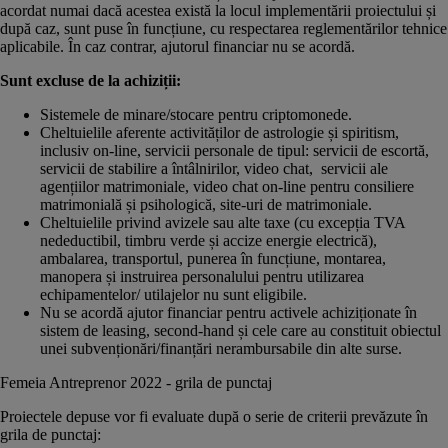
acordat numai dacă acestea există la locul implementării proiectului și
după caz, sunt puse în funcțiune, cu respectarea reglementărilor tehnice
aplicabile. În caz contrar, ajutorul financiar nu se acordă.
Sunt excluse de la achiziții:
Sistemele de minare/stocare pentru criptomonede.
Cheltuielile aferente activităților de astrologie și spiritism,
inclusiv on-line, servicii personale de tipul: servicii de escortă,
servicii de stabilire a întâlnirilor, video chat, servicii ale
agențiilor matrimoniale, video chat on-line pentru consiliere
matrimonială și psihologică, site-uri de matrimoniale.
Cheltuielile privind avizele sau alte taxe (cu excepția TVA
nedeductibil, timbru verde și accize energie electrică),
ambalarea, transportul, punerea în funcțiune, montarea,
manopera și instruirea personalului pentru utilizarea
echipamentelor/ utilajelor nu sunt eligibile.
Nu se acordă ajutor financiar pentru activele achiziționate în
sistem de leasing, second-hand și cele care au constituit obiectul
unei subvenționări/finanțări nerambursabile din alte surse.
Femeia Antreprenor 2022 - grila de punctaj
Proiectele depuse vor fi evaluate după o serie de criterii prevăzute în
grila de punctaj: