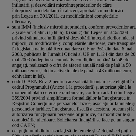
înființării și dezvoltării microîntreprinderilor de către
întreprinzătorii debutanți în afaceri, aprobată cu modificări
prin Legea nr. 301/2011, cu modificările și completările
ulterioare;
sunt IMM (inclusiv microîntreprinderi), conform prevederilor art.
2 și ale art. 4 alin. (1) lit. a), b) sau c) din Legea nr. 346/2004
privind stimularea înființării și dezvoltării întreprinderilor mici și
mijlocii, cu modificările și completările ulterioare, care transpune
în legislația națională Recomandarea CE nr. 361 din data 6 mai
2003, publicată în Jurnalul Oficial al UE nr. L124 din data de 20
mai 2003 (îndeplinesc cumulativ condiţiile: au până la 249 de
angajați, realizează o cifră de afaceri anuală netă de până la 50
milioane euro și dețin active totale de până la 43 milioane euro,
echivalent în lei).
codul CAEN Rev. 2 pentru care solicită finanțare este eligibil în
cadrul Programului (Anexa 1 la procedură) și autorizat până la
momentul plății cererii de rambursare, conform art. 15 din Legea
359/2004 privind simplificarea formalităților la înregistrarea în
Registrul Comerțului a persoanelor fizice, asociațiilor familiale și
persoanelor juridice, înregistrarea fiscală a acestora, precum și la
autorizarea funcționării persoanelor juridice, cu modificările și
completările ulterioare. Solicitarea finanțării se face pe un singur
cod CAEN;
cel puţin unul dintre asociaţi să fie femeie şi să deţină cel puţin