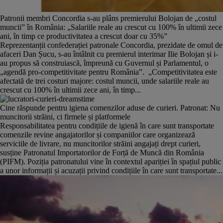
Patronii membri Concordia s-au plâns premierului Bolojan de „costul
muncii” în România: „Salariile reale au crescut cu 100% în ultimii zece
ani, în timp ce productivitatea a crescut doar cu 35%”
Reprezentanții confederației patronale Concordia, prezidate de omul de
afaceri Dan Șucu, s-au întâlnit cu premierul interimar Ilie Bolojan și i-
au propus să construiască, împreună cu Guvernul și Parlamentul, o
„agendă pro-competitivitate pentru România”. „Competitivitatea este
afectată de trei costuri majore: costul muncii, unde salariile reale au
crescut cu 100% în ultimii zece ani, în timp...
Cine răspunde pentru igiena comenzilor aduse de curieri. Patronat: Nu
muncitorii străini, ci firmele și platformele
Responsabilitatea pentru condițiile de igienă în care sunt transportate
comenzile revine angajatorilor și companiilor care organizează
serviciile de livrare, nu muncitorilor străini angajați drept curieri,
susține Patronatul Importatorilor de Forță de Muncă din România
(PIFM). Poziția patronatului vine în contextul apariției în spațiul public
a unor informații și acuzații privind condițiile în care sunt transportate...