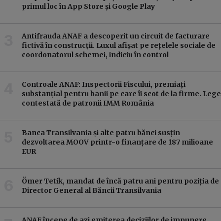
primul loc în App Store și Google Play
Antifrauda ANAF a descoperit un circuit de facturare
fictivă în construcții. Luxul afișat pe rețelele sociale de
coordonatorul schemei, indiciu în control
Controale ANAF: Inspectorii Fiscului, premiați
substanțial pentru banii pe care îi scot de la firme. Lege
contestată de patronii IMM România
Banca Transilvania și alte patru bănci susțin
dezvoltarea MOOV printr-o finanțare de 187 milioane
EUR
Ömer Tetik, mandat de încă patru ani pentru poziția de
Director General al Băncii Transilvania
ANAF începe de azi emiterea deciziilor de impunere