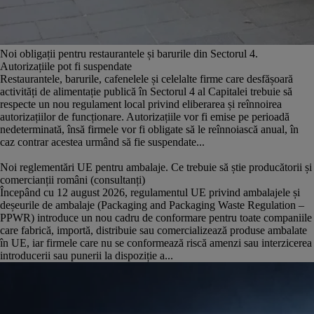
Noi obligații pentru restaurantele și barurile din Sectorul 4.
Autorizațiile pot fi suspendate
Restaurantele, barurile, cafenelele și celelalte firme care desfășoară
activități de alimentație publică în Sectorul 4 al Capitalei trebuie să
respecte un nou regulament local privind eliberarea și reînnoirea
autorizațiilor de funcționare. Autorizațiile vor fi emise pe perioadă
nedeterminată, însă firmele vor fi obligate să le reînnoiască anual, în
caz contrar acestea urmând să fie suspendate...
Noi reglementări UE pentru ambalaje. Ce trebuie să știe producătorii și
comercianții români (consultanți)
Începând cu 12 august 2026, regulamentul UE privind ambalajele și
deșeurile de ambalaje (Packaging and Packaging Waste Regulation –
PPWR) introduce un nou cadru de conformare pentru toate companiile
care fabrică, importă, distribuie sau comercializează produse ambalate
în UE, iar firmele care nu se conformează riscă amenzi sau interzicerea
introducerii sau punerii la dispoziție a...