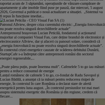
raportat acum de 3 săptamâni, operațiunile de vânzare-cumpărare de
apartamente și alte imobile fiind puse pe pauză, dar miercuri, 5 august
2026, Guvernul a publicat o nouă actualizare a situației. „Sistemul va
fi repus în funcțiune imediat...
Patronul Allview, despre criza curentului electric: „Energia fotovoltaică
nu poate rezolva singură dezechilibrele actuale”
Antreprenorul brașovean Lucian Peticilă, fondatorul și acționarul
majoritar al companiei Visual Fan, care deține brandul de electronice și
electrocasnice Allview, dar și afaceri cu panouri solare, consideră că
„energia fotovoltaică nu poate rezolva singură dezechilibrele actuale”.
În contextul crizei energetice cauzate de scăderea debitului Dunării,
StartupCafe s-a îndreptat către antreprenorii români din sectorul
energiei regenerabile,...
„Poate părea puțin, poate însemna mult”. Cafenelele 5 to go iau măsuri
pentru a reduce consumul de energie
Lanțul românesc de cafenele 5 to go, co-fondat de Radu Savopol și
Lucian Bădilă, a anunțat că ia măsuri pentru reducerea risipei de
energie, în contextul în care România a declarat stare de alertă
energetică pentru luna august. „În contextul presiunilor tot mai mari
asupra sistemului energetic din România și din regiune, credem că
fiecare...