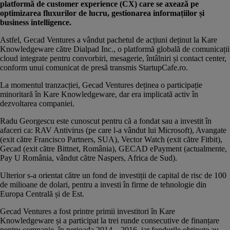
platformă de customer experience (CX) care se axează pe
optimizarea fluxurilor de lucru, gestionarea informațiilor și
business intelligence.
Astfel, Gecad Ventures a vândut pachetul de acțiuni deținut la Kare
Knowledgeware către Dialpad Inc., o platformă globală de comunicații
cloud integrate pentru convorbiri, mesagerie, întâlniri și contact center,
conform unui comunicat de presă transmis StartupCafe.ro.
La momentul tranzacției, Gecad Ventures deținea o participație
minoritară în Kare Knowledgeware, dar era implicată activ în
dezvoltarea companiei.
Radu Georgescu este cunoscut pentru că a fondat sau a investit în
afaceri ca: RAV Antivirus (pe care l-a vândut lui Microsoft), Avangate
(exit către Francisco Partners, SUA), Vector Watch (exit către Fitbit),
Gecad (exit către Bittnet, România), GECAD ePayment (actualmente,
Pay U România, vândut către Naspers, Africa de Sud).
Ulterior s-a orientat către un
fond de investiți
i de capital de risc de 100
de milioane de dolari, pentru a investi în firme de tehnologie din
Europa Centrală și de Est.
Gecad Ventures a fost printre primii investitori în Kare
Knowledgeware și a participat la trei runde consecutive de finanțare
pentru companie, în perioada 2014 – 2016, iar fondurile obținute au