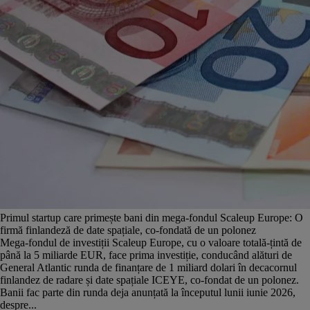
Primul startup care primește bani din mega-fondul Scaleup Europe: O
firmă finlandeză de date spațiale, co-fondată de un polonez
Mega-fondul de investiții Scaleup Europe, cu o valoare totală-țintă de
până la 5 miliarde EUR, face prima investiție, conducând alături de
General Atlantic runda de finanțare de 1 miliard dolari în decacornul
finlandez de radare și date spațiale ICEYE, co-fondat de un polonez.
Banii fac parte din runda deja anunțată la începutul lunii iunie 2026,
despre...