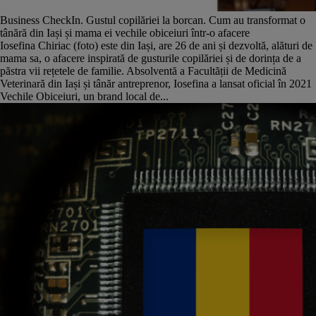
Business CheckIn. Gustul copilăriei la borcan. Cum au transformat o
tânără din Iași și mama ei vechile obiceiuri într-o afacere
Iosefina Chiriac (foto) este din Iași, are 26 de ani și dezvoltă, alături de
mama sa, o afacere inspirată de gusturile copilăriei și de dorința de a
păstra vii rețetele de familie. Absolventă a Facultății de Medicină
Veterinară din Iași și tânăr antreprenor, Iosefina a lansat oficial în 2021
Vechile Obiceiuri, un brand local de...