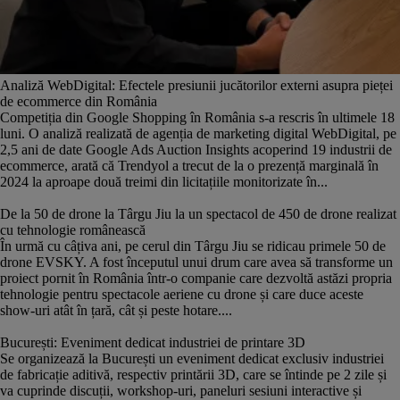
Analiză WebDigital: Efectele presiunii jucătorilor externi asupra pieței
de ecommerce din România
Competiția din Google Shopping în România s-a rescris în ultimele 18
luni. O analiză realizată de agenția de marketing digital WebDigital, pe
2,5 ani de date Google Ads Auction Insights acoperind 19 industrii de
ecommerce, arată că Trendyol a trecut de la o prezență marginală în
2024 la aproape două treimi din licitațiile monitorizate în...
De la 50 de drone la Târgu Jiu la un spectacol de 450 de drone realizat
cu tehnologie românească
În urmă cu câțiva ani, pe cerul din Târgu Jiu se ridicau primele 50 de
drone EVSKY. A fost începutul unui drum care avea să transforme un
proiect pornit în România într-o companie care dezvoltă astăzi propria
tehnologie pentru spectacole aeriene cu drone și care duce aceste
show-uri atât în țară, cât și peste hotare....
București: Eveniment dedicat industriei de printare 3D
Se organizează la București un eveniment dedicat exclusiv industriei
de fabricație aditivă, respectiv printării 3D, care se întinde pe 2 zile și
va cuprinde discuții, workshop-uri, paneluri sesiuni interactive și