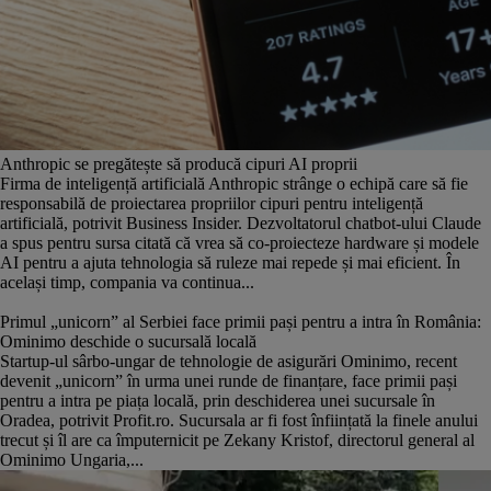
Anthropic se pregătește să producă cipuri AI proprii
Firma de inteligență artificială Anthropic strânge o echipă care să fie
responsabilă de proiectarea propriilor cipuri pentru inteligență
artificială, potrivit Business Insider. Dezvoltatorul chatbot-ului Claude
a spus pentru sursa citată că vrea să co-proiecteze hardware și modele
AI pentru a ajuta tehnologia să ruleze mai repede și mai eficient. În
același timp, compania va continua...
Primul „unicorn” al Serbiei face primii pași pentru a intra în România:
Ominimo deschide o sucursală locală
Startup-ul sârbo-ungar de tehnologie de asigurări Ominimo, recent
devenit „unicorn” în urma unei runde de finanțare, face primii pași
pentru a intra pe piața locală, prin deschiderea unei sucursale în
Oradea, potrivit Profit.ro. Sucursala ar fi fost înființată la finele anului
trecut și îl are ca împuternicit pe Zekany Kristof, directorul general al
Ominimo Ungaria,...