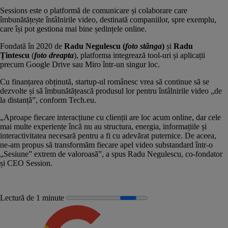
Sessions
este o platformă de comunicare și colaborare care
îmbunătățește întâlnirile video, destinată companiilor, spre exemplu,
care își pot gestiona mai bine ședințele online.
Fondată în 2020 de
Radu Negulescu
(
foto stânga
)
și
Radu
Țintescu
(
foto dreapta
), platforma integrează tool-uri și aplicații
precum Google Drive sau Miro într-un singur loc.
Cu finanțarea obținută, startup-ul românesc vrea să continue să se
dezvolte și să îmbunătățească produsul lor pentru întâlnirile video „de
la distanță”, conform
Tech.eu
.
„Aproape fiecare interacțiune cu clienții are loc acum online, dar cele
mai multe experiențe încă nu au structura, energia, informațiile și
interactivitatea necesară pentru a fi cu adevărat puternice. De aceea,
ne-am propus să transformăm fiecare apel video substandard într-o
„Sesiune” extrem de valoroasă”, a spus Radu Negulescu, co-fondator
și CEO Session.
Lectură de 1 minute