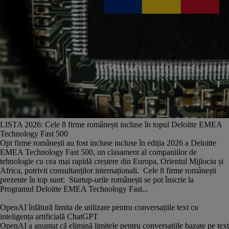
LISTA 2026: Cele 8 firme românești incluse în topul Deloitte EMEA
Technology Fast 500
Opt firme românești au fost incluse incluse în ediția 2026 a Deloitte
EMEA Technology Fast 500, un clasament al companiilor de
tehnologie cu cea mai rapidă creștere din Europa, Orientul Mijlociu și
Africa, potrivit consultanților internaționali. Cele 8 firme românești
prezente în top sunt: Startup-urile românești se pot înscrie la
Programul Deloitte EMEA Technology Fast...
OpenAI înlătură limita de utilizare pentru conversațiile text cu
inteligența artificială ChatGPT
OpenAI a anunțat că elimină limitele pentru conversațiile bazate pe text