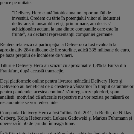
pence pe unitate.
"Delivery Hero caută întotdeauna noi oportunități de
investiții. Credem cu tărie în potențialul viitor al industriei
de livrare, în ansamblu ei și, prin urmare, am decis să
achiziționăm acțiuni la una dintre companiile care este în
frunte”, au declarat reprezentanții companiei germane.
Reuters relatează că participația la Deliveroo a fost evaluată la
aproximativ 284 milioane de lire sterline, adică 335 milioane de euro,
pe baza prețului de închidere de vineri.
Titlurile Delivery Hero au scăzut cu aproximativ 1,3% la Bursa din
Frankfurt, după această tranzacție.
Deși platformele online pentru livrarea mâncării Delivery Hero și
Deliveroo au beneficiat de o creștere a vânzărilor în timpul carantinelor
pentru pandemie, acestea continuă să înregistreze pierderi, spun
analiștii, motivând că afacerile respective nu vor rezista pe măsură ce
restaurantele se vor redeschide.
Compania Delivery Hero a fost
înființată
în 2011, la Berlin, de Niklas
Östberg, Kolja Hebenstreit, Lukasz Gadowski și Markus Fuhrmann și
operează în 50 de țări din întreaga lume.
În 2016 a intrat și pe piața din România, achizițonând platforma de