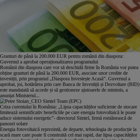
Granturi de până la 200.000 EUR pentru românii din diaspora:
Guvernul a aprobat operaționalizarea programului
Românii din diaspora care vor să deschidă firme în România vor putea
obține granturi de până la 200.000 EUR, asociate unor credite de
investiții, prin programul „Diaspora Investește Acasă”. Guvernul a
aprobat, joi, hotărârea prin care Banca de Investiții și Dezvoltare (BID)
este mandatată să acorde și să gestioneze ajutoarele de minimis, a
anunțat Ministerul...
Criza curentului în România: „Lipsa capacităților suficiente de stocare
limitează semnificativ beneficiile pe care energia fotovoltaică le poate
aduce sistemului energetic”- directorul Simtel, firmă românească de
panouri solare
Energia fotovoltaică reprezintă, de departe, tehnologia de producție la
scară mare care poate fi construită cel mai rapid, dar lipsa capacităților