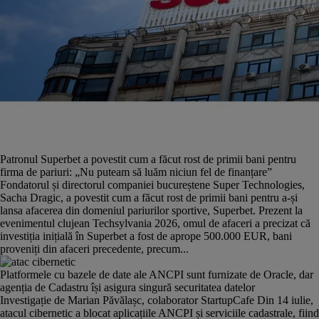
Patronul Superbet a povestit cum a făcut rost de primii bani pentru
firma de pariuri: „Nu puteam să luăm niciun fel de finanțare”
Fondatorul și directorul companiei bucureștene Super Technologies,
Sacha Dragic, a povestit cum a făcut rost de primii bani pentru a-și
lansa afacerea din domeniul pariurilor sportive, Superbet. Prezent la
evenimentul clujean Techsylvania 2026, omul de afaceri a precizat că
investiția inițială în Superbet a fost de aprope 500.000 EUR, bani
proveniți din afaceri precedente, precum...
Platformele cu bazele de date ale ANCPI sunt furnizate de Oracle, dar
agenția de Cadastru își asigura singură securitatea datelor
Investigație de Marian Păvălașc, colaborator StartupCafe Din 14 iulie,
atacul cibernetic a blocat aplicațiile ANCPI și serviciile cadastrale, fiind