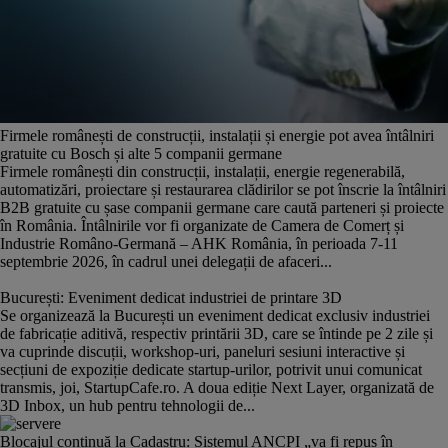
Firmele românești de construcții, instalații și energie pot avea întâlniri
gratuite cu Bosch și alte 5 companii germane
Firmele românești din construcții, instalații, energie regenerabilă,
automatizări, proiectare și restaurarea clădirilor se pot înscrie la întâlniri
B2B gratuite cu șase companii germane care caută parteneri și proiecte
în România. Întâlnirile vor fi organizate de Camera de Comerț și
Industrie Româno-Germană – AHK România, în perioada 7-11
septembrie 2026, în cadrul unei delegații de afaceri...
București: Eveniment dedicat industriei de printare 3D
Se organizează la București un eveniment dedicat exclusiv industriei
de fabricație aditivă, respectiv printării 3D, care se întinde pe 2 zile și
va cuprinde discuții, workshop-uri, paneluri sesiuni interactive și
secțiuni de expoziție dedicate startup-urilor, potrivit unui comunicat
transmis, joi, StartupCafe.ro. A doua ediție Next Layer, organizată de
3D Inbox, un hub pentru tehnologii de...
Blocajul continuă la Cadastru: Sistemul ANCPI „va fi repus în