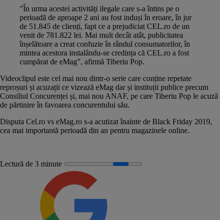
”În urma acestei activități ilegale care s-a întins pe o
perioadă de aproape 2 ani au fost induși în eroare, în jur
de 51.845 de clienți, fapt ce a prejudiciat
CEL.ro
de un
venit de 781.822 lei. Mai mult decât atât, publicitatea
înșelătoare a creat confuzie în rândul consumatorilor, în
mintea acestora instalându-se credința că CEL.ro a fost
cumpărat de eMag”, afirmă Tiberiu Pop.
Videoclipul este cel mai nou dintr-o serie care conține repetate
reproșuri și acuzații ce vizează eMag dar și instituții publice precum
Consiliul Concurenței și, mai nou ANAF, pe care Tiberiu Pop le acuză
de părtinire în favoarea concurentului său.
Disputa Cel.ro vs eMag.ro
s-a acutizat înainte de Black Friday 2019,
cea mai importantă perioadă din an pentru magazinele online.
Lectură de 3 minute