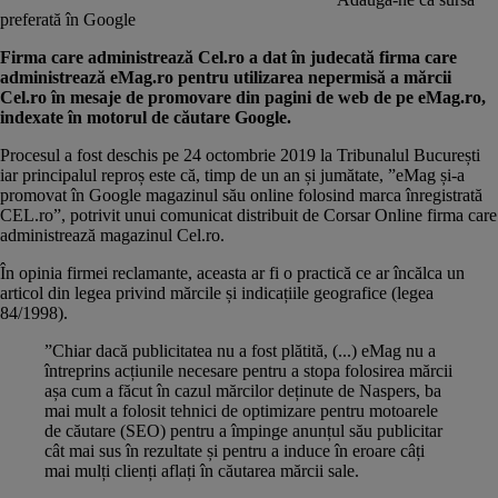
preferată în Google
Firma care administrează Cel.ro a dat în judecată firma care
administrează eMag.ro pentru utilizarea nepermisă a mărcii
Cel.ro în mesaje de promovare din pagini de web de pe eMag.ro,
indexate în motorul de căutare Google.
Procesul a fost deschis pe 24 octombrie 2019 la Tribunalul București
iar principalul reproș este că, timp de un an și jumătate, ”eMag și-a
promovat în Google magazinul său online folosind marca înregistrată
CEL.ro”, potrivit unui comunicat distribuit de Corsar Online firma care
administrează magazinul Cel.ro.
În opinia firmei reclamante, aceasta ar fi o practică ce ar încălca un
articol din legea privind mărcile și indicațiile geografice (legea
84/1998).
”Chiar dacă publicitatea nu a fost plătită, (...) eMag nu a
întreprins acțiunile necesare pentru a stopa folosirea mărcii
așa cum a făcut în cazul mărcilor deținute de Naspers, ba
mai mult a folosit tehnici de optimizare pentru motoarele
de căutare (SEO) pentru a împinge anunțul său publicitar
cât mai sus în rezultate și pentru a induce în eroare câți
mai mulți clienți aflați în căutarea mărcii sale.