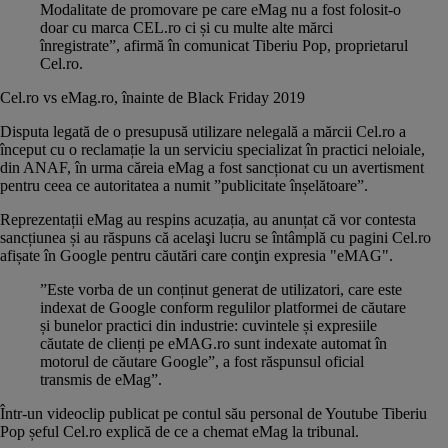
Modalitate de promovare pe care eMag nu a fost folosit-o
doar cu marca CEL.ro ci și cu multe alte mărci
înregistrate”, afirmă în comunicat Tiberiu Pop, proprietarul
Cel.ro.
Cel.ro vs eMag.ro, înainte de Black Friday 2019
Disputa legată de o presupusă utilizare nelegală a mărcii Cel.ro a
început cu o reclamație la un serviciu specializat în practici neloiale,
din ANAF, în urma căreia
eMag a fost sancționat cu un avertisment
pentru ceea ce autoritatea a numit ”publicitate înșelătoare”.
Reprezentații eMag au respins acuzația, au anunțat că vor contesta
sancțiunea și au răspuns că acelaşi lucru se întâmplă cu pagini Cel.ro
afișate în Google pentru căutări care conţin expresia "eMAG".
”Este vorba de un conținut generat de utilizatori, care este
indexat de Google conform regulilor platformei de căutare
și bunelor practici din industrie: cuvintele și expresiile
căutate de clienți pe eMAG.ro sunt indexate automat în
motorul de căutare Google”, a fost răspunsul oficial
transmis de eMag”.
Într-un videoclip publicat pe contul său personal de Youtube Tiberiu
Pop șeful Cel.ro explică de ce a chemat eMag la tribunal.