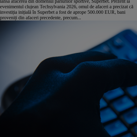
lansa afacerea din domeniul pariurilor sportive, Superbet. Prezent la
evenimentul clujean Techsylvania 2026, omul de afaceri a precizat că
investiția inițială în Superbet a fost de aprope 500.000 EUR, bani
proveniți din afaceri precedente, precum...