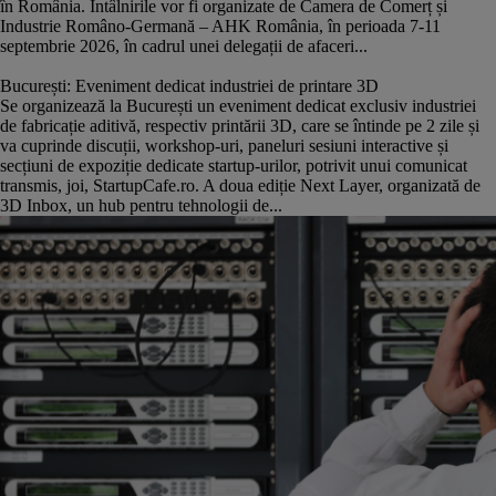
în România. Întâlnirile vor fi organizate de Camera de Comerț și
Industrie Româno-Germană – AHK România, în perioada 7-11
septembrie 2026, în cadrul unei delegații de afaceri...
București: Eveniment dedicat industriei de printare 3D
Se organizează la București un eveniment dedicat exclusiv industriei
de fabricație aditivă, respectiv printării 3D, care se întinde pe 2 zile și
va cuprinde discuții, workshop-uri, paneluri sesiuni interactive și
secțiuni de expoziție dedicate startup-urilor, potrivit unui comunicat
transmis, joi, StartupCafe.ro. A doua ediție Next Layer, organizată de
3D Inbox, un hub pentru tehnologii de...