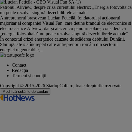
Patronul Allview, despre criza curentului electric: „Energia fotovoltaică
nu poate rezolva singură dezechilibrele actuale”
Antreprenorul brașovean Lucian Peticilă, fondatorul și acționarul
majoritar al companiei Visual Fan, care deține brandul de electronice și
electrocasnice Allview, dar și afaceri cu panouri solare, consideră că
„energia fotovoltaică nu poate rezolva singură dezechilibrele actuale”.
În contextul crizei energetice cauzate de scăderea debitului Dunării,
StartupCafe s-a îndreptat către antreprenorii români din sectorul
energiei regenerabile,...
Contact
Redacția
Termeni și condiții
Copyright © 2015-2026 StartupCafe.ro, toate drepturile rezervate.
Modifică setările de cookie