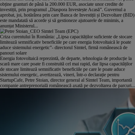
obține granturi de până la 200.000 EUR, asociate unor credite de
investiții, prin programul „Diaspora Investește Acasă”. Guvernul a
aprobat, joi, hotărârea prin care Banca de Investiții și Dezvoltare (BID)
este mandatată să acorde și să gestioneze ajutoarele de minimis, a
anunțat Ministerul...
Criza curentului în România: „Lipsa capacităților suficiente de stocare
limitează semnificativ beneficiile pe care energia fotovoltaică le poate
aduce sistemului energetic”- directorul Simtel, firmă românească de
panouri solare
Energia fotovoltaică reprezintă, de departe, tehnologia de producție la
scară mare care poate fi construită cel mai rapid, dar lipsa capacităților
de stocare limitează semnificativ beneficiile pe care le poate aduce
sistemului energetic, avertizează, vineri, într-o declarație pentru
StartupCafe, Petre Stoian, director general al Simtel Team, importantă
companie antreprenorială românească axată pe dezvoltarea de parcuri...