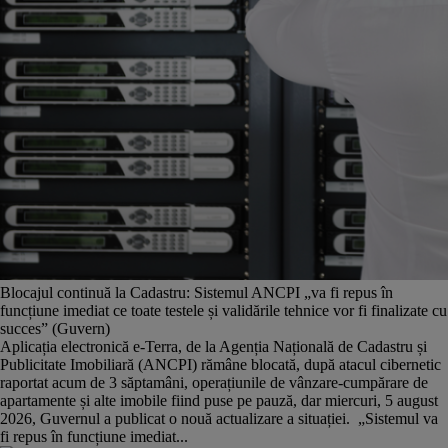
Blocajul continuă la Cadastru: Sistemul ANCPI „va fi repus în
funcțiune imediat ce toate testele și validările tehnice vor fi finalizate cu
succes” (Guvern)
Aplicația electronică e-Terra, de la Agenția Națională de Cadastru și
Publicitate Imobiliară (ANCPI) rămâne blocată, după atacul cibernetic
raportat acum de 3 săptamâni, operațiunile de vânzare-cumpărare de
apartamente și alte imobile fiind puse pe pauză, dar miercuri, 5 august
2026, Guvernul a publicat o nouă actualizare a situației. „Sistemul va
fi repus în funcțiune imediat...