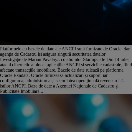
Platformele cu bazele de date ale ANCPI sunt furnizate de Oracle, dar
agenția de Cadastru își asigura singură securitatea datelor
Investigație de Marian Păvălașc, colaborator StartupCafe Din 14 iulie,
atacul cibernetic a blocat aplicațiile ANCPI și serviciile cadastrale, fiind
afectate tranzacțiile imobiliare. Bazele de date rulează pe platforma
Oracle Exadata. Oracle furnizează actualizări și suport, iar
configurarea, administrarea și securitatea operațională reveneau IT-
iștilor ANCPI. Baza de date a Agenției Naționale de Cadastru și
Publicitate Imobiliară...