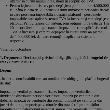
ulterior în cursul anului înregistrării în scopuri de TVA.
Pentru ieşirea din sistem, prin depăşirea plafonului de 4.500.000
lei, până la data de 20 inclusiv a lunii următoare perioadei fiscale
în care persoana impozabilă a depăşit plafonul - persoanele
impozabile care aplică sistemul TVA la încasare şi care depăşesc
plafonul Pentru ieşirea din sistem, prin opţiune, între data de 1 şi
20 ale oricărei luni - persoanele impozabile care aplică sistemul
TVA la încasare şi care nu depăşesc în cursul unui an plafonul
de 4.500.000 lei, dar care renunţă la aplicarea sistemului
respectiv.
Vineri 25 octombrie
1. Depunerea Declaraţiei privind obligaţiile de plată la bugetul de
stat - Formularul 100.
Depun:
- lunar -
contribuabilii care au următoarele obligaţii de plată la bugetul
de stat:
impozit pe venitul persoanelor fizice: impozit pe veniturile din
dividende distribuite persoanelor fizice, impozit pe veniturile din
dobânzi, impozit pe veniturile din premii, impozit pe veniturile din
jocuri de noroc, impozit pe veniturile din transferul proprietăţilor
imobiliare din patrimoniul personal, impozit pe veniturile din pensii,