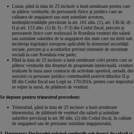
Lunar, până la data de 25 inclusiv a lunii următoare pentru care
se plătesc veniturile, de persoanele fizice şi juridice care au
calitatea de angajatori sau sunt asimilate acestora,
instituţiile/entităţile prevăzute la art. 101 alin. (1), art. 136 lit. d) -
f) şi art. 153 alin. (1) lit. f) - f^3) din Codul fiscal, precum şi
persoanele fizice care realizează în România venituri din salarii
sau asimilate salariilor de la angajatori din state care nu intră sub
incidenţa legislaţiei europene aplicabile în domeniul securităţii
sociale, precum şi a acordurilor privind sistemele de securitate
socială la care România este parte;
Până la data de 25 inclusiv a lunii următoare celei pentru care se
plătesc veniturile din drepturi de proprietate intelectuală, venituri
realizate în baza unor contracte de activitate sportivă, arendă, din
asocieri cu persoane juridice contribuabili potrivit titlurilor II şi
III din Codul fiscal sau Legii nr. 170/2016, pentru care impozitul
se reţine la sursă, de plătitorii de venituri.
Se depune pentru trimestrul precedent:
Trimestrial, până la data de 25 inclusiv a lunii următoare
trimestrului, de plătitorii de venituri din salarii şi asimilate
salariilor prevăzuţi la art. 80 alin. (2) din Codul fiscal, în calitate
de angajatori sau de persoane asimilate angajatorului.
3. Depunerea Declaraţiei privind veniturile sub formă de salarii şi