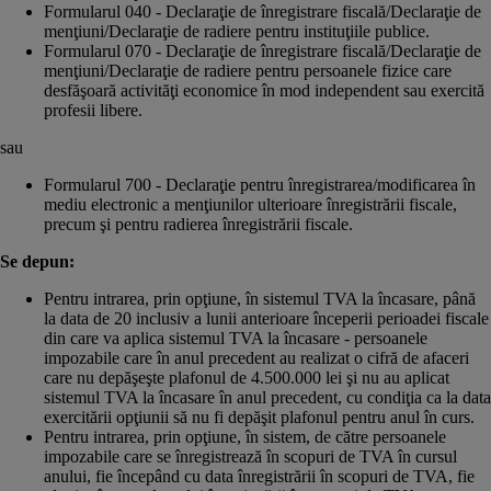
Formularul 040 - Declaraţie de înregistrare fiscală/Declaraţie de
menţiuni/Declaraţie de radiere pentru instituţiile publice.
Formularul 070 - Declaraţie de înregistrare fiscală/Declaraţie de
menţiuni/Declaraţie de radiere pentru persoanele fizice care
desfăşoară activităţi economice în mod independent sau exercită
profesii libere.
sau
Formularul 700 - Declaraţie pentru înregistrarea/modificarea în
mediu electronic a menţiunilor ulterioare înregistrării fiscale,
precum şi pentru radierea înregistrării fiscale.
Se depun:
Pentru intrarea, prin opţiune, în sistemul TVA la încasare, până
la data de 20 inclusiv a lunii anterioare începerii perioadei fiscale
din care va aplica sistemul TVA la încasare - persoanele
impozabile care în anul precedent au realizat o cifră de afaceri
care nu depăşeşte plafonul de 4.500.000 lei şi nu au aplicat
sistemul TVA la încasare în anul precedent, cu condiţia ca la data
exercitării opţiunii să nu fi depăşit plafonul pentru anul în curs.
Pentru intrarea, prin opţiune, în sistem, de către persoanele
impozabile care se înregistrează în scopuri de TVA în cursul
anului, fie începând cu data înregistrării în scopuri de TVA, fie