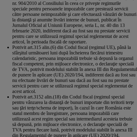
nr. 904/2010 al Consiliului în ceea ce priveşte regimurile
speciale pentru persoanele impozabile care prestează servicii
către persoane neimpozabile şi care efectuează vânzări de bunuri
la distanţă şi anumite livrări interne de bunuri, publicat în
Jurnalul Oficial al Uniunii Europene, seria L, nr. 40 din 13
februarie 2020, indiferent dacă au fost sau nu prestate servicii
pentru care se utilizează regimul special reglementat de acest
articol, în perioada fiscală de raportare.
Potrivit art.315 alin.(6) din Codul fiscal (regimul UE), până la
sfârşitul următoarei luni după încheierea fiecărui trimestru
calendaristic, persoana impozabilă trebuie să depună la organul
fiscal competent, prin mijloace electronice, o declaraţie specială
de TVA, potrivit modelului stabilit în anexa III din Regulamentul
de punere în aplicare (UE) 2020/194, indiferent dacă au fost sau
nu efectuate livrări de bunuri sau dacă au fost sau nu prestate
servicii pentru care se utilizează regimul special reglementat de
acest articol.
Potrivit art.3152 alin.(18) din Codul fiscal (regimul special
pentru vânzarea la distanţă de bunuri importate din teritorii terţe
sau ţări terţe/schema de import), în cazul în care România este
statul membru de înregistrare, persoana impozabilă care
utilizează acest regim special sau intermediarul acesteia trebuie
să depună, prin mijloace electronice, o declaraţie specială de
TVA pentru fiecare lună, potrivit modelului stabilit în anexa III
din Regulamentul de punere în aplicare (UE) 2020/194,