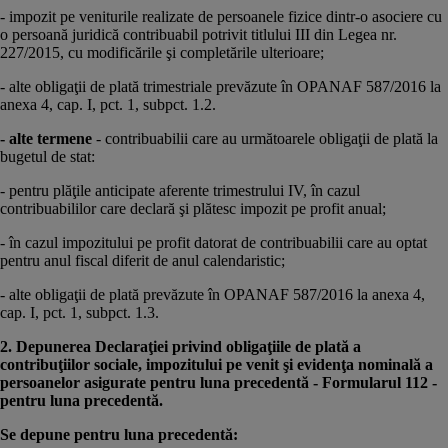
- impozit pe veniturile realizate de persoanele fizice dintr-o asociere cu
o persoană juridică contribuabil potrivit titlului III din Legea nr.
227/2015, cu modificările şi completările ulterioare;
- alte obligaţii de plată trimestriale prevăzute în OPANAF 587/2016 la
anexa 4, cap. I, pct. 1, subpct. 1.2.
- alte termene
- contribuabilii care au următoarele obligaţii de plată la
bugetul de stat:
- pentru plăţile anticipate aferente trimestrului IV, în cazul
contribuabililor care declară şi plătesc impozit pe profit anual;
- în cazul impozitului pe profit datorat de contribuabilii care au optat
pentru anul fiscal diferit de anul calendaristic;
- alte obligaţii de plată prevăzute în OPANAF 587/2016 la anexa 4,
cap. I, pct. 1, subpct. 1.3.
2. Depunerea Declaraţiei privind obligaţiile de plată a
contribuţiilor sociale, impozitului pe venit şi evidenţa nominală a
persoanelor asigurate pentru luna precedentă - Formularul 112 -
pentru luna precedentă.
Se depune pentru luna precedentă: