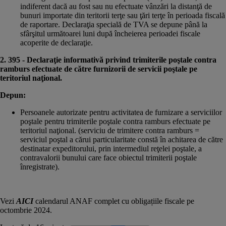
indiferent dacă au fost sau nu efectuate vânzări la distanţă de
bunuri importate din teritorii terţe sau ţări terţe în perioada fiscală
de raportare. Declaraţia specială de TVA se depune până la
sfârşitul următoarei luni după încheierea perioadei fiscale
acoperite de declaraţie.
2. 395 - Declaraţie informativă privind trimiterile poştale contra
ramburs efectuate de către furnizorii de servicii poştale pe
teritoriul naţional.
Depun:
Persoanele autorizate pentru activitatea de furnizare a serviciilor
poştale pentru trimiterile poştale contra ramburs efectuate pe
teritoriul naţional. (serviciu de trimitere contra ramburs =
serviciul poştal a cărui particularitate constă în achitarea de către
destinatar expeditorului, prin intermediul reţelei poştale, a
contravalorii bunului care face obiectul trimiterii poştale
înregistrate).
Vezi
AICI
calendarul ANAF complet cu obligațiile fiscale pe
octombrie 2024.