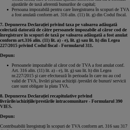
ajustările de taxă aferentă bunurilor de capital;
Persoana impozabilă pentru care înregistrarea în scopuri de TVA
a fost anulată conform art. 316 alin. (11) lit. g) din Codul fiscal.
7. Depunerea Declarației privind taxa pe valoarea adăugată
colectată datorată de către persoanele impozabile al căror cod de
înregistrare în scopuri de taxă pe valoarea adăugată a fost anulat
conform art.316 alin. (11) lit. a) - e), lit. g) sau lit. h) din Legea
227/2015 privind Codul fiscal - Formularul 311.
Depun:
Persoanele impozabile al căror cod de TVA a fost anulat conf.
Art. 316 alin. (11) lit. a) - e), lit. g) sau lit. h) din Legea
nr.227/2015 şi care efectuează în perioada în care nu au cod
valid de TVA, livrări şi/sau achiziţii /prestări de bunuri/ servicii
care sunt obligate la plata TVA.
8. Depunerea Declarației recapitulative privind
livrările/achizițiile/prestările intracomunitare - Formularul 390
VIES.
Depun:
Contribuabilii înregistraţi în scopuri de TVA conform art. 316 sau 317