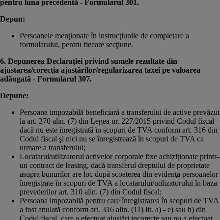
pentru luna precedentă - Formularul 301.
Depun:
Persoanele menţionate în instrucţiunile de completare a
formularului, pentru fiecare secţiune.
6. Depunerea Declarației privind sumele rezultate din
ajustarea/corecţia ajustărilor/regularizarea taxei pe valoarea
adăugată - Formularul 307.
Depune:
Persoana impozabilă beneficiară a transferului de active prevăzut
la art. 270 alin. (7) din Legea nr. 227/2015 privind Codul fiscal
dacă nu este înregistrată în scopuri de TVA conform art. 316 din
Codul fiscal şi nici nu se înregistrează în scopuri de TVA ca
urmare a transferului;
Locatarul/utilizatorul activelor corporale fixe achiziţionate printr-
un contract de leasing, dacă transferul dreptului de proprietate
asupra bunurilor are loc după scoaterea din evidenţa persoanelor
înregistrate în scopuri de TVA a locatarului/utilizatorului în baza
prevederilor art. 310 alin. (7) din Codul fiscal;
Persoana impozabilă pentru care înregistrarea în scopuri de TVA
a fost anulată conform art. 316 alin. (11) lit. a) - e) sau h) din
Codul fiscal, care a efectuat ajustări incorecte sau nu a efectuat