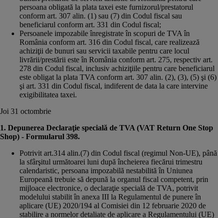
persoana obligată la plata taxei este furnizorul/prestatorul
conform art. 307 alin. (1) sau (7) din Codul fiscal sau
beneficiarul conform art. 331 din Codul fiscal;
Persoanele impozabile înregistrate în scopuri de TVA în
România conform art. 316 din Codul fiscal, care realizează
achiziţii de bunuri sau servicii taxabile pentru care locul
livrării/prestării este în România conform art. 275, respectiv art.
278 din Codul fiscal, inclusiv achiziţiile pentru care beneficiarul
este obligat la plata TVA conform art. 307 alin. (2), (3), (5) şi (6)
şi art. 331 din Codul fiscal, indiferent de data la care intervine
exigibilitatea taxei.
Joi 31 octombrie
1. Depunerea Declaraţie specială de TVA (VAT Return One Stop
Shop) - Formularul 398.
Potrivit art.314 alin.(7) din Codul fiscal (regimul Non-UE), până
la sfârşitul următoarei luni după încheierea fiecărui trimestru
calendaristic, persoana impozabilă nestabilită în Uniunea
Europeană trebuie să depună la organul fiscal competent, prin
mijloace electronice, o declaraţie specială de TVA, potrivit
modelului stabilit în anexa III la Regulamentul de punere în
aplicare (UE) 2020/194 al Comisiei din 12 februarie 2020 de
stabilire a normelor detaliate de aplicare a Regulamentului (UE)