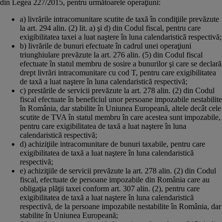
din Legea 227/2015, pentru următoarele operaţiuni:
a) livrările intracomunitare scutite de taxă în condiţiile prevăzute
la art. 294 alin. (2) lit. a) şi d) din Codul fiscal, pentru care
exigibilitatea taxei a luat naştere în luna calendaristică respectivă;
b) livrările de bunuri efectuate în cadrul unei operaţiuni
triunghiulare prevăzute la art. 276 alin. (5) din Codul fiscal
efectuate în statul membru de sosire a bunurilor şi care se declară
drept livrări intracomunitare cu cod T, pentru care exigibilitatea
de taxă a luat naştere în luna calendaristică respectivă;
c) prestările de servicii prevăzute la art. 278 alin. (2) din Codul
fiscal efectuate în beneficiul unor persoane impozabile nestabilite
în România, dar stabilite în Uniunea Europeană, altele decât cele
scutite de TVA în statul membru în care acestea sunt impozabile,
pentru care exigibilitatea de taxă a luat naştere în luna
calendaristică respectivă;
d) achiziţiile intracomunitare de bunuri taxabile, pentru care
exigibilitatea de taxă a luat naştere în luna calendaristică
respectivă;
e) achiziţiile de servicii prevăzute la art. 278 alin. (2) din Codul
fiscal, efectuate de persoane impozabile din România care au
obligaţia plăţii taxei conform art. 307 alin. (2), pentru care
exigibilitatea de taxă a luat naştere în luna calendaristică
respectivă, de la persoane impozabile nestabilite în România, dar
stabilite în Uniunea Europeană;