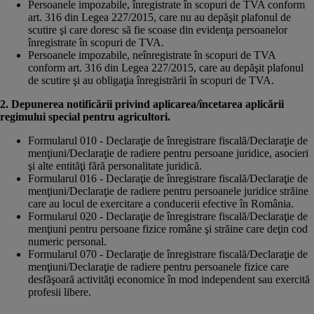
Persoanele impozabile, înregistrate în scopuri de TVA conform
art. 316 din Legea 227/2015, care nu au depăşit plafonul de
scutire şi care doresc să fie scoase din evidenţa persoanelor
înregistrate în scopuri de TVA.
Persoanele impozabile, neînregistrate în scopuri de TVA
conform art. 316 din Legea 227/2015, care au depăşit plafonul
de scutire şi au obligaţia înregistrării în scopuri de TVA.
2. Depunerea notificării privind aplicarea/încetarea aplicării
regimului special pentru agricultori.
Formularul 010 - Declaraţie de înregistrare fiscală/Declaraţie de
menţiuni/Declaraţie de radiere pentru persoane juridice, asocieri
şi alte entităţi fără personalitate juridică.
Formularul 016 - Declaraţie de înregistrare fiscală/Declaraţie de
menţiuni/Declaraţie de radiere pentru persoanele juridice străine
care au locul de exercitare a conducerii efective în România.
Formularul 020 - Declaraţie de înregistrare fiscală/Declaraţie de
menţiuni pentru persoane fizice române şi străine care deţin cod
numeric personal.
Formularul 070 - Declaraţie de înregistrare fiscală/Declaraţie de
menţiuni/Declaraţie de radiere pentru persoanele fizice care
desfăşoară activităţi economice în mod independent sau exercită
profesii libere.