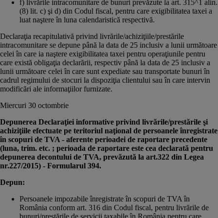
f) livrările intracomunitare de bunuri prevăzute la art. 315^1 alin.
(8) lit. c) şi d) din Codul fiscal, pentru care exigibilitatea taxei a
luat naştere în luna calendaristică respectivă.
Declaraţia recapitulativă privind livrările/achiziţiile/prestările
intracomunitare se depune până la data de 25 inclusiv a lunii următoare
celei în care ia naştere exigibilitatea taxei pentru operaţiunile pentru
care există obligaţia declarării, respectiv până la data de 25 inclusiv a
lunii următoare celei în care sunt expediate sau transportate bunuri în
cadrul regimului de stocuri la dispoziţia clientului sau în care intervin
modificări ale informaţiilor furnizate.
Miercuri 30 octombrie
Depunerea Declaraţiei informative privind livrările/prestările şi
achiziţiile efectuate pe teritoriul naţional de persoanele înregistrate
în scopuri de TVA - aferente perioadei de raportare precedente
(luna, trim. etc. ; perioada de raportare este cea declarată pentru
depunerea decontului de TVA, prevăzută la art.322 din Legea
nr.227/2015) - Formularul 394.
Depun:
Persoanele impozabile înregistrate în scopuri de TVA în
România conform art. 316 din Codul fiscal, pentru livrările de
bunuri/prestările de servicii taxabile în România pentru care