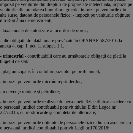
impozit pe veniturile din drepturi de proprietate intelectuală, impozit pe
veniturile din arendarea bunurilor agricole, impozit pe veniturile din
alte surse, datorat de persoanele fizice; - impozit pe veniturile obţinute
din România de nerezidenţi;
- taxa anuală de autorizare a jocurilor de noroc;
- alte obligaţii de plată lunare prevăzute în OPANAF 587/2016 la
anexa 4, cap. I, pct. 1, subpct. 1.1.
- trimestrial -
contribuabilii care au următoarele obligaţii de plată la
bugetul de stat:
- plăţi anticipate, în contul impozitului pe profit anual;
- impozit pe veniturile microîntreprinderilor;
- redevenţe miniere şi petroliere;
- impozit pe veniturile realizate de persoanele fizice dintr-o asociere cu
o persoană juridică contribuabil potrivit titlului II din Legea nr.
227/2015, cu modificările şi completările ulterioare;
- impozit pe veniturile obţinute de persoanele fizice dintr-o asociere cu
o persoană juridică contribuabil potrivit Legii nr.170/2016;