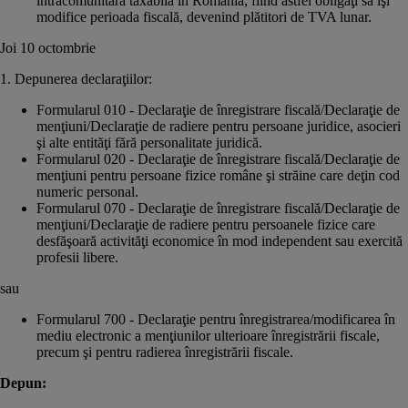
intracomunitară taxabilă în România, fiind astfel obligaţi să îşi
modifice perioada fiscală, devenind plătitori de TVA lunar.
Joi 10 octombrie
1. Depunerea declaraţiilor:
Formularul 010 - Declaraţie de înregistrare fiscală/Declaraţie de
menţiuni/Declaraţie de radiere pentru persoane juridice, asocieri
şi alte entităţi fără personalitate juridică.
Formularul 020 - Declaraţie de înregistrare fiscală/Declaraţie de
menţiuni pentru persoane fizice române şi străine care deţin cod
numeric personal.
Formularul 070 - Declaraţie de înregistrare fiscală/Declaraţie de
menţiuni/Declaraţie de radiere pentru persoanele fizice care
desfăşoară activităţi economice în mod independent sau exercită
profesii libere.
sau
Formularul 700 - Declaraţie pentru înregistrarea/modificarea în
mediu electronic a menţiunilor ulterioare înregistrării fiscale,
precum şi pentru radierea înregistrării fiscale.
Depun: