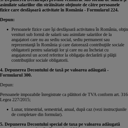
asimilate salariilor din străinătate obţinute de către persoanele
fizice care desfăşoară activitate în România - Formularul 224.
Depun:
Persoanele fizice care îşi desfăşoară activitatea în România, obţin
venituri sub formă de salarii sau asimilate salariilor de la
angajatori care nu au sediu social, sediu permanent sau
reprezentanţă în România şi care datorează contribuţiile sociale
obligatorii pentru salariaţii lor şi care nu au încheiat cu
angajatorul un acord referitor la obligaţia declarării şi plăţii
contribuţiilor sociale obligatorii.
4. Depunerea Decontului de taxă pe valoarea adăugată -
Formularul 300.
Depun:
Persoanele impozabile înregistrate ca plătitori de TVA conform art. 316
Legea 227/2015;
Lunar, trimestrial, semestrial, anual, după caz (vezi instrucţiunile
de completare din formular).
5. Depunerea Decontului special de taxa pe valoarea adăugată