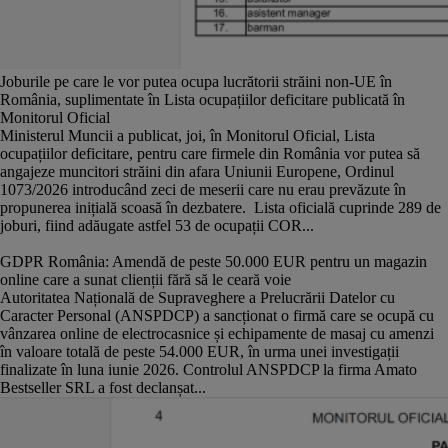
Joburile pe care le vor putea ocupa lucrătorii străini non-UE în
România, suplimentate în Lista ocupațiilor deficitare publicată în
Monitorul Oficial
Ministerul Muncii a publicat, joi, în Monitorul Oficial, Lista
ocupațiilor deficitare, pentru care firmele din România vor putea să
angajeze muncitori străini din afara Uniunii Europene, Ordinul
1073/2026 introducând zeci de meserii care nu erau prevăzute în
propunerea inițială scoasă în dezbatere. Lista oficială cuprinde 289 de
joburi, fiind adăugate astfel 53 de ocupații COR...
GDPR România: Amendă de peste 50.000 EUR pentru un magazin
online care a sunat clienții fără să le ceară voie
Autoritatea Națională de Supraveghere a Prelucrării Datelor cu
Caracter Personal (ANSPDCP) a sancționat o firmă care se ocupă cu
vânzarea online de electrocasnice și echipamente de masaj cu amenzi
în valoare totală de peste 54.000 EUR, în urma unei investigații
finalizate în luna iunie 2026. Controlul ANSPDCP la firma Amato
Bestseller SRL a fost declanșat...