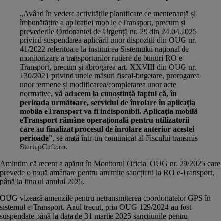
„Având în vedere activitățile planificate de mentenanță și
îmbunătățire a aplicației mobile eTransport, precum și
prevederile
Ordonanței de Urgență nr. 29 din 24.04.2025
privind suspendarea aplicării unor dispoziții din OUG nr.
41/2022 referitoare la instituirea Sistemului național de
monitorizare a transporturilor rutiere de bunuri RO e-
Transport, precum și abrogarea art. XXVIII din OUG nr.
130/2021 privind unele măsuri fiscal-bugetare, prorogarea
unor termene și modificarea/completarea unor acte
normative,
vă aducem la cunoștință faptul că, în
perioada următoare, serviciul de înrolare în aplicația
mobila eTransport va fi indisponibil.
Aplicația mobilă
eTransport rămâne operațională pentru utilizatorii
care au finalizat procesul de înrolare anterior acestei
perioade
”, se arată într-un comunicat al Fiscului transmis
StartupCafe.ro.
Amintim că recent a apărut în Monitorul Oficial
OUG nr. 29/2025
care
prevede o nouă amânare pentru
anumite sancțiuni la RO e-Transport
,
până la finalul anului 2025.
OUG vizează amenzile pentru netransmiterea coordonatelor GPS în
sistemul e-Transport. Anul trecut, prin
OUG 129/2024 au fost
suspendate
până la data de 31 martie 2025 sancțiunile pentru