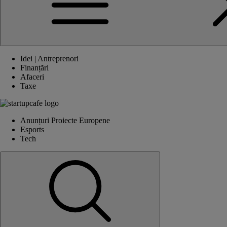
Idei | Antreprenori
Finanțări
Afaceri
Taxe
Anunțuri Proiecte Europene
Esports
Tech