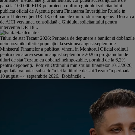
aromatice, medicinale și ornamentale, vor putea accesa ajutoare de
până la 100.000 EUR pe proiect, conform ghidului solicitantului
publicat oficial de Agenția pentru Finanțarea Investițiilor Rurale în
cadrul Intervenției DR-18, cofinanțate din fonduri europene. Descarcă
de AICI versiunea consolidată a Ghidului solicitantului pentru
intervenția DR-18...
Titluri de stat Tezaur 2026: Perioada de depunere a banilor și dobânzile
neimpozabile oferite populației la sesiunea august-septembrie
Ministerul Finanțelor a publicat, vineri, în Monitorul Oficial ordinul
pentru demararea sesiunii august-septembrie 2026 a programului de
titluri de stat Tezaur, cu dobânzi neimpozabile, pornind de la 6,2%
pentru deponenți. Potrivit Ordinului ministrului finanțelor 1013/2026,
populația va putea subscrie în lei la titlurile de stat Tezaur în perioada
10 august – 4 septembrie 2026. Dobânzile...