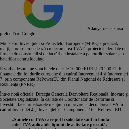
Adaugă-ne ca sursă
preferată în Google
Ministerul Investițiilor și Proiectelor Europene (MIPE) a precizat,
marți, cum se procedează cu decontarea TVA în proiectele derulate de
firmele de construcții și de lucrări de instalare a panourilor solare și a
bateriilor pentru locuințe.
E vorba despre pe voucherele de câte 10.000 EUR și 20.200 EUR
finanțate din fondurile europene din cadrul
Intervenției 4 și Intervenției
7
, prin componenta RePowerEU din Planul Național de Redresare și
Reziliență (PNRR).
Într-o notă oficială,
Direcția Generală Dezvoltare Regională, Inovare și
Societate Digitalizată, în calitate de Coordonator de Reforme și
Investiții, face următoarele mențiuni cu privire la decontarea TVA în
cadrul Investiției 4 și Investiției 7 – Componenta 16 – RePowerEU:
„Sumele cu TVA care pot fi solicitate sunt în limita
cotei TVA aplicabile tipului de activitate prestată,