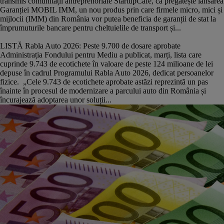
transmis comunității antreprenoriale StartupCafe, că pregătește lansarea
Garanției MOBIL IMM, un nou produs prin care firmele micro, mici și
mijlocii (IMM) din România vor putea beneficia de garanții de stat la
împrumuturile bancare pentru cheltuielile de transport și...
LISTĂ Rabla Auto 2026: Peste 9.700 de dosare aprobate
Administrația Fondului pentru Mediu a publicat, marți, lista care
cuprinde 9.743 de ecotichete în valoare de peste 124 milioane de lei
depuse în cadrul Programului Rabla Auto 2026, dedicat persoanelor
fizice. „Cele 9.743 de ecotichete aprobate astăzi reprezintă un pas
înainte în procesul de modernizare a parcului auto din România și
încurajează adoptarea unor soluții...