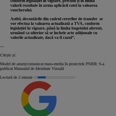
conform legislației în vigoare, precum și în limita
valorii rezultate în urma aplicării cotei la valoarea
voucherului.
Astfel, decontările din cadrul cererilor de transfer se
vor efectua la valoarea actualizată a TVA, conform
legislației în vigoare, până la limita bugetului aferent,
urmând ca ulterior să se încheie acte adiționale cu
valorile actualizate, dacă va fi cazul”.
---
Citește și:
Model de anunț/comunicat mass-media în proiectele PNRR: S-a
publicat Manualul de Identitate Vizuală
Lectură de 2 minute