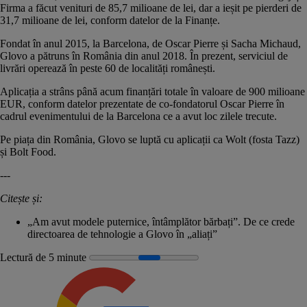
Firma a făcut venituri de 85,7 milioane de lei, dar a ieșit pe pierderi de
31,7 milioane de lei, conform datelor de la Finanțe.
Fondat în anul 2015, la Barcelona, de Oscar Pierre și
Sacha Michaud
,
Glovo a pătruns în România din anul 2018. În prezent, serviciul de
livrări operează în peste
60 de localități românești.
Aplicația a strâns până acum finanțări totale în valoare de 900 milioane
EUR, conform datelor prezentate de co-fondatorul Oscar Pierre în
cadrul evenimentului de la Barcelona ce a avut loc zilele trecute.
Pe piața din România, Glovo se luptă cu aplicații ca Wolt (fosta Tazz)
și Bolt Food.
---
Citește și:
„Am avut modele puternice, întâmplător bărbați”. De ce crede
directoarea de tehnologie a Glovo în „aliați”
Lectură de 5 minute