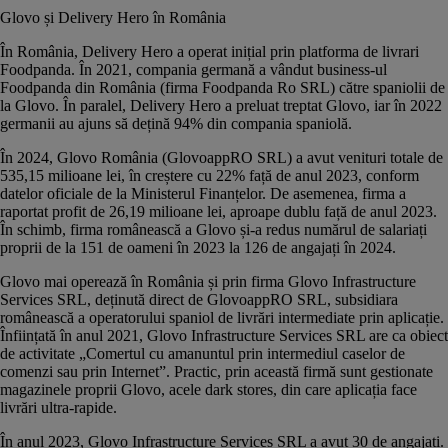
Glovo și Delivery Hero în România
În România, Delivery Hero a operat inițial prin platforma de livrari
Foodpanda. În 2021, compania germană a vândut
business-ul
Foodpanda din România
(firma Foodpanda Ro SRL) către spaniolii de
la Glovo. În paralel, Delivery Hero a preluat treptat Glovo, iar în 2022
germanii au ajuns să dețină 94% din compania spaniolă.
În 2024, Glovo România (GlovoappRO SRL) a avut venituri totale de
535,15 milioane lei, în creștere cu 22% față de
anul 2023
, conform
datelor oficiale de la
Ministerul Finanțelor
. De asemenea, firma a
raportat profit de 26,19 milioane lei, aproape dublu față de anul 2023.
În schimb, firma românească a Glovo și-a redus numărul de salariați
proprii de la 151 de oameni în 2023 la 126 de angajați în 2024.
Glovo mai operează în România și prin firma Glovo Infrastructure
Services SRL, deținută direct de GlovoappRO SRL, subsidiara
românească a operatorului spaniol de livrări intermediate prin aplicație.
Înființată în anul 2021, Glovo Infrastructure Services SRL are ca obiect
de activitate „Comertul cu amanuntul prin intermediul caselor de
comenzi sau prin Internet”. Practic, prin această firmă sunt gestionate
magazinele proprii Glovo, acele dark stores, din care aplicația face
livrări ultra-rapide.
În anul 2023, Glovo Infrastructure Services SRL a avut 30 de angajați.