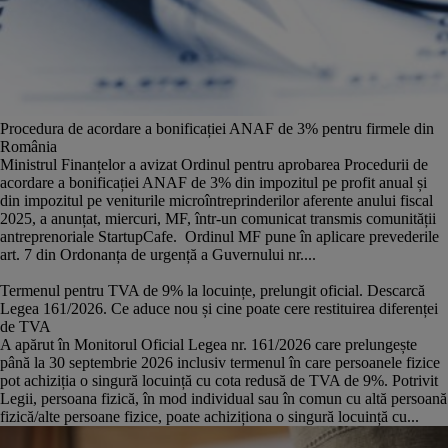
Procedura de acordare a bonificației ANAF de 3% pentru firmele din
România
Ministrul Finanțelor a avizat Ordinul pentru aprobarea Procedurii de
acordare a bonificației ANAF de 3% din impozitul pe profit anual și
din impozitul pe veniturile microîntreprinderilor aferente anului fiscal
2025, a anunțat, miercuri, MF, într-un comunicat transmis comunității
antreprenoriale StartupCafe. Ordinul MF pune în aplicare prevederile
art. 7 din Ordonanța de urgență a Guvernului nr....
Termenul pentru TVA de 9% la locuințe, prelungit oficial. Descarcă
Legea 161/2026. Ce aduce nou și cine poate cere restituirea diferenței
de TVA
A apărut în Monitorul Oficial Legea nr. 161/2026 care prelungește
până la 30 septembrie 2026 inclusiv termenul în care persoanele fizice
pot achiziția o singură locuință cu cota redusă de TVA de 9%. Potrivit
Legii, persoana fizică, în mod individual sau în comun cu altă persoană
fizică/alte persoane fizice, poate achiziționa o singură locuință cu...