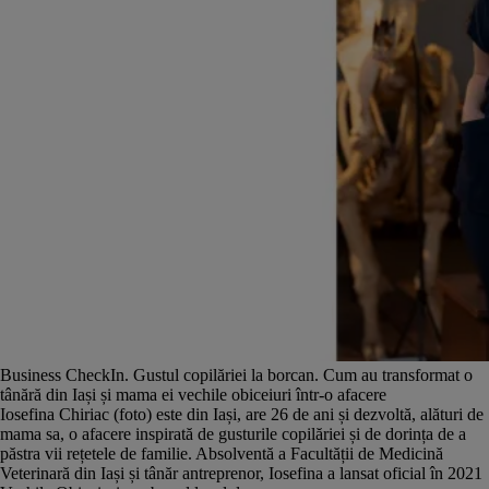
Business CheckIn. Gustul copilăriei la borcan. Cum au transformat o
tânără din Iași și mama ei vechile obiceiuri într-o afacere
Iosefina Chiriac (foto) este din Iași, are 26 de ani și dezvoltă, alături de
mama sa, o afacere inspirată de gusturile copilăriei și de dorința de a
păstra vii rețetele de familie. Absolventă a Facultății de Medicină
Veterinară din Iași și tânăr antreprenor, Iosefina a lansat oficial în 2021