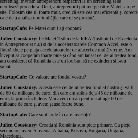
screening, invităm antreprenorii respectivi la un screening și se
derulează procedura. Deci, antreprenorii pot merge către Matei sau pe
site. Folosim site-ul foarte mult, cred că este cea mai eficientă și corectă
cale de a analiza oportunitățile care ni se prezintă.
StartupCafe:
Pe Matei cum l-ați cooptat?
Julien Coustaury:
Pe Matei îl știm de la IdEA (Institutul de Excelenta
in Antreprenoriat n.r.) și de la acceleratoarele Common Accel, este o
figură cheie pe piața acceleratoarelor de afaceri de multă vreme. Am
început să cooperăm foarte bine și când am lansat cel de-al treilea fond,
am considerat că România este un loc bun să ne extindem și l-am
sunat.
StartupCafe:
Ce valoare are fondul vostru?
Julien Coustaury:
Acesta este cel de-al treilea fond al nostru și va fi
de 60 de milioane de euro, din care am strâns deja 45 de milioane de
euro, la prima închidere. Mai avem un an pentru a atinge 60 de
milioane de euro și avem șanse foarte bune.
StartupCafe:
Care sunt țările în care investiți?
Julien Coustaury:
Croația și România sunt piețe primare. Ca piețe
secundare, avem Slovenia, Albania, Kosovo, Bulgaria, Ungaria,
Macedonia.