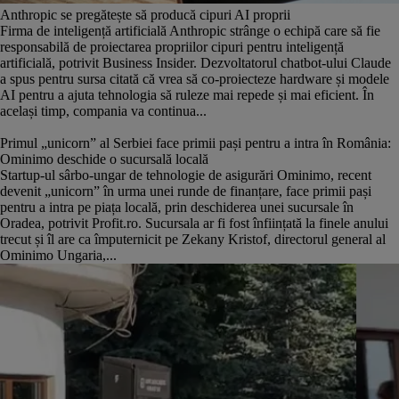
Anthropic se pregătește să producă cipuri AI proprii
Firma de inteligență artificială Anthropic strânge o echipă care să fie
responsabilă de proiectarea propriilor cipuri pentru inteligență
artificială, potrivit Business Insider. Dezvoltatorul chatbot-ului Claude
a spus pentru sursa citată că vrea să co-proiecteze hardware și modele
AI pentru a ajuta tehnologia să ruleze mai repede și mai eficient. În
același timp, compania va continua...
Primul „unicorn” al Serbiei face primii pași pentru a intra în România:
Ominimo deschide o sucursală locală
Startup-ul sârbo-ungar de tehnologie de asigurări Ominimo, recent
devenit „unicorn” în urma unei runde de finanțare, face primii pași
pentru a intra pe piața locală, prin deschiderea unei sucursale în
Oradea, potrivit Profit.ro. Sucursala ar fi fost înființată la finele anului
trecut și îl are ca împuternicit pe Zekany Kristof, directorul general al
Ominimo Ungaria,...