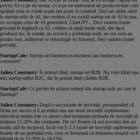
privim AI ca pe un sector, ci ca pe un instrument de productivitate care
sprijină ceea ce există acum sau poate fi construit. Deci ne uităm atent
la startup-urile de AI, dar credem că nu există startup-uri de AI în sine,
cu excepția celor de AI generativă, ChatGPT... Deci suntem foarte
precauți în legătură cu AI, credem că ajută foarte mult, dar dacă
produsul tău, în esență, nu rezolvă o problemă reală, nu vei avea un
produs bun, indiferent ce tehnologie AI folosești. Deci suntem foarte
precauți.
StartupCafe:
Startup-uri business-to-business sau business-to-
consumer?
Julien Coustaury:
În primul rând, startup-uri B2B. Nu vom trânti ușa
nici startup-urilor B2C, dar în primul rând căutăm B2B.
StartupCafe:
Ce pachet de acțiuni rețineți din startup-urile pe care le
finanțați?
Julien Coustaury:
După o succesiune de investiții, presupunând că
firma are succes și îi acordăm una sau două investiții suplimentare,
obiectivul nostru este ca atunci când terminăm perioada de investiții să
deținem 15-20% din companie. De ce? Pentru că noi investim într-un
stadiu atât de incipient, încât vor fi 2-3 runde de investiții suplimentare
înainte de un potențial exit, ceea ce înseamnă că deținerea noastră va fi
diluată de la 15-20% la 10-15%.