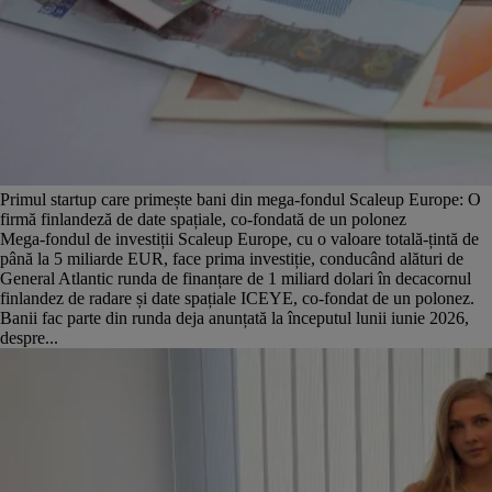
Primul startup care primește bani din mega-fondul Scaleup Europe: O
firmă finlandeză de date spațiale, co-fondată de un polonez
Mega-fondul de investiții Scaleup Europe, cu o valoare totală-țintă de
până la 5 miliarde EUR, face prima investiție, conducând alături de
General Atlantic runda de finanțare de 1 miliard dolari în decacornul
finlandez de radare și date spațiale ICEYE, co-fondat de un polonez.
Banii fac parte din runda deja anunțată la începutul lunii iunie 2026,
despre...