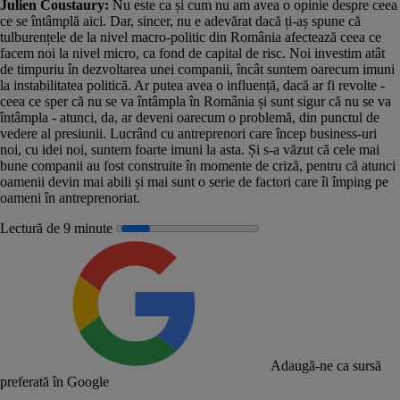
Julien Coustaury:
Nu este ca și cum nu am avea o opinie despre ceea
ce se întâmplă aici. Dar, sincer, nu e adevărat dacă ți-aș spune că
tulburențele de la nivel macro-politic din România afectează ceea ce
facem noi la nivel micro, ca fond de capital de risc. Noi investim atât
de timpuriu în dezvoltarea unei companii, încât suntem oarecum imuni
la instabilitatea politică. Ar putea avea o influență, dacă ar fi revolte -
ceea ce sper că nu se va întâmpla în România și sunt sigur că nu se va
întâmpla - atunci, da, ar deveni oarecum o problemă, din punctul de
vedere al presiunii. Lucrând cu antreprenori care încep business-uri
noi, cu idei noi, suntem foarte imuni la asta. Și s-a văzut că cele mai
bune companii au fost construite în momente de criză, pentru că atunci
oamenii devin mai abili și mai sunt o serie de factori care îi împing pe
oameni în antreprenoriat.
Lectură de 9 minute
Adaugă-ne ca sursă
preferată în Google