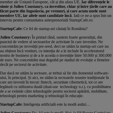
membre ale Uniunii Europene, cât și din afara UE.
Iar diferențele le
simte și Julien Coustaury, ca investitor, chiar și între țările care au
făcut parte din Iugoslavia, pe vremuri, și care acum unele sunt
membre UE, iar altele sunt candidate încă
. Iată ce ne-a spus într-un
interviu pentru comunitatea antreprenorială
StartupCafe.ro
:
StartupCafe:
Ce fel de startup-uri căutați în România?
Julien Coustaury:
În primul rând, suntem foarte generaliști, din
punctul de vedere al sectoarelor de activitate în care investim. Ne
concentrăm pe investiții pre-seed, deci ne uităm la startup-uri care nu
au obținut încă venituri, cu intenția de a le include în acceleratorul
nostru de business și de a le acorda o investiție între 50.000 și 300.000
de euro. Ne concentrăm mai degrabă pe stadiul de evoluție a firmelor
decât pe sectorul de activitate.
Dar dacă ne uităm la sectoare, ar trebui să fie din domeniul software-
ului, în principal. Și aici, ne uităm la sectoarele noastre tradiționale în
care am investit în trecut: fintech, securitate cibernetică, tot ce are
legătură cu utilizarea duală (dual-use technology n.r.), cu posibilitatea
de a se extinde către tehnologiile pentru sectorul apărării, mobilitate,
tehnologii pentru marketing și tehnologii în educație.
StartupCafe:
Inteligența artificială este la modă astăzi…
Julien Coustaury:
Da, AI este la modă. Noi, la Fil Rouge Capital nu