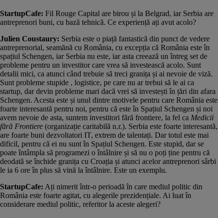
StartupCafe:
Fil Rouge Capital are birou și la Belgrad, iar Serbia are
antreprenori buni, cu bază tehnică. Ce experiență ați avut acolo?
Julien Coustaury:
Serbia este o piață fantastică din punct de vedere
antreprenorial, seamănă cu România, cu excepția că România este în
spațiul Schengen, iar Serbia nu este, iar asta creează un întreg set de
probleme pentru un investitor care vrea să investească acolo. Sunt
detalii mici, ca atunci când trebuie să treci granița și ai nevoie de viză.
Sunt probleme stupide , logistice, pe care nu ar trebui să le ai ca
startup, dar devin probleme mari dacă vrei să investești în țări din afara
Schengen. Acesta este și unul dintre motivele pentru care România este
foarte interesantă pentru noi, pentru că este în Spațiul Schengen și noi
avem nevoie de asta, suntem investitori fără frontiere, la fel ca
Medicii
fără Frontiere
(organizație caritabilă n.r.). Serbia este foarte interesantă,
are foarte buni dezvoltatori IT, extrem de talentați. Dar totul este mai
dificil, pentru că ei nu sunt în Spațiul Schengen. Este stupid, dar se
poate întâmpla să programezi o întâlnire și să nu o poți ține pentru că
deodată se închide granița cu Croația și atunci acelor antreprenori sârbi
le ia 6 ore în plus să vină la întâlnire. Este un exemplu.
StartupCafe:
Ați nimerit într-o perioadă în care mediul politic din
România este foarte agitat, cu alegerile prezidențiale. Ai luat în
considerare mediul politic, referitor la aceste alegeri?