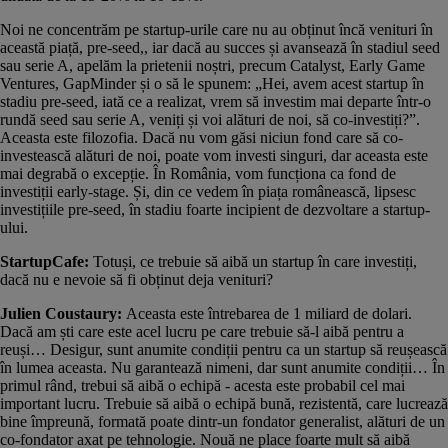
Noi ne concentrăm pe startup-urile care nu au obținut încă venituri în
această piață, pre-seed,, iar dacă au succes și avansează în stadiul seed
sau serie A, apelăm la prietenii noștri, precum Catalyst, Early Game
Ventures, GapMinder și o să le spunem: „Hei, avem acest startup în
stadiu pre-seed, iată ce a realizat, vrem să investim mai departe într-o
rundă seed sau serie A, veniți și voi alături de noi, să co-investiți?”.
Aceasta este filozofia. Dacă nu vom găsi niciun fond care să co-
investească alături de noi, poate vom investi singuri, dar aceasta este
mai degrabă o excepție. În România, vom funcționa ca fond de
investiții early-stage. Și, din ce vedem în piața românească, lipsesc
investițiile pre-seed, în stadiu foarte incipient de dezvoltare a startup-
ului.
StartupCafe:
Totuși, ce trebuie să aibă un startup în care investiți,
dacă nu e nevoie să fi obținut deja venituri?
Julien Coustaury:
Aceasta este întrebarea de 1 miliard de dolari.
Dacă am ști care este acel lucru pe care trebuie să-l aibă pentru a
reuși… Desigur, sunt anumite condiții pentru ca un startup să reușească
în lumea aceasta. Nu garantează nimeni, dar sunt anumite condiții… În
primul rând, trebui să aibă o echipă - acesta este probabil cel mai
important lucru. Trebuie să aibă o echipă bună, rezistentă, care lucrează
bine împreună, formată poate dintr-un fondator generalist, alături de un
co-fondator axat pe tehnologie. Nouă ne place foarte mult să aibă