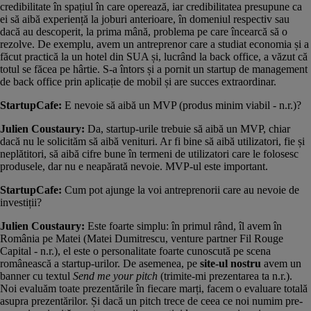
credibilitate în spațiul în care operează, iar credibilitatea presupune ca
ei să aibă experiență la joburi anterioare, în domeniul respectiv sau
dacă au descoperit, la prima mână, problema pe care încearcă să o
rezolve. De exemplu, avem un antreprenor care a studiat economia și a
făcut practică la un hotel din SUA și, lucrând la back office, a văzut că
totul se făcea pe hârtie. S-a întors și a pornit un startup de management
de back office prin aplicație de mobil și are succes extraordinar.
StartupCafe:
E nevoie să aibă un MVP (produs minim viabil - n.r.)?
Julien Coustaury:
Da, startup-urile trebuie să aibă un MVP, chiar
dacă nu le solicităm să aibă venituri. Ar fi bine să aibă utilizatori, fie și
neplătitori, să aibă cifre bune în termeni de utilizatori care le folosesc
produsele, dar nu e neapărată nevoie. MVP-ul este important.
StartupCafe:
Cum pot ajunge la voi antreprenorii care au nevoie de
investiții?
Julien Coustaury:
Este foarte simplu: în primul rând, îl avem în
România pe Matei (
Matei Dumitrescu, venture partner Fil Rouge
Capital
- n.r.), el este o personalitate foarte cunoscută pe scena
românească a startup-urilor. De asemenea, pe
site-ul nostru
avem un
banner cu textul
Send me your pitch
(trimite-mi prezentarea ta n.r.).
Noi evaluăm toate prezentările în fiecare marți, facem o evaluare totală
asupra prezentărilor. Și dacă un pitch trece de ceea ce noi numim pre-