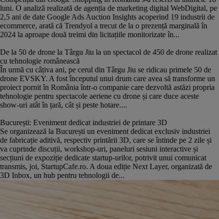
luni. O analiză realizată de agenția de marketing digital WebDigital, pe
2,5 ani de date Google Ads Auction Insights acoperind 19 industrii de
ecommerce, arată că Trendyol a trecut de la o prezență marginală în
2024 la aproape două treimi din licitațiile monitorizate în...
De la 50 de drone la Târgu Jiu la un spectacol de 450 de drone realizat
cu tehnologie românească
În urmă cu câțiva ani, pe cerul din Târgu Jiu se ridicau primele 50 de
drone EVSKY. A fost începutul unui drum care avea să transforme un
proiect pornit în România într-o companie care dezvoltă astăzi propria
tehnologie pentru spectacole aeriene cu drone și care duce aceste
show-uri atât în țară, cât și peste hotare....
București: Eveniment dedicat industriei de printare 3D
Se organizează la București un eveniment dedicat exclusiv industriei
de fabricație aditivă, respectiv printării 3D, care se întinde pe 2 zile și
va cuprinde discuții, workshop-uri, paneluri sesiuni interactive și
secțiuni de expoziție dedicate startup-urilor, potrivit unui comunicat
transmis, joi, StartupCafe.ro. A doua ediție Next Layer, organizată de
3D Inbox, un hub pentru tehnologii de...